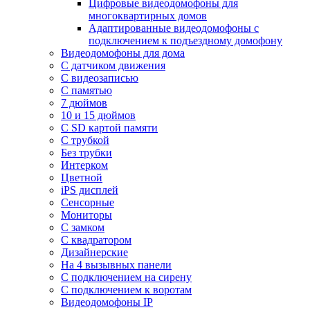
Цифровые видеодомофоны для
многоквартирных домов
Адаптированные видеодомофоны с
подключением к подъездному домофону
Видеодомофоны для дома
С датчиком движения
С видеозаписью
C памятью
7 дюймов
10 и 15 дюймов
С SD картой памяти
С трубкой
Без трубки
Интерком
Цветной
iPS дисплей
Сенсорные
Мониторы
С замком
C квадратором
Дизайнерские
На 4 вызывных панели
С подключением на сирену
С подключением к воротам
Видеодомофоны IP