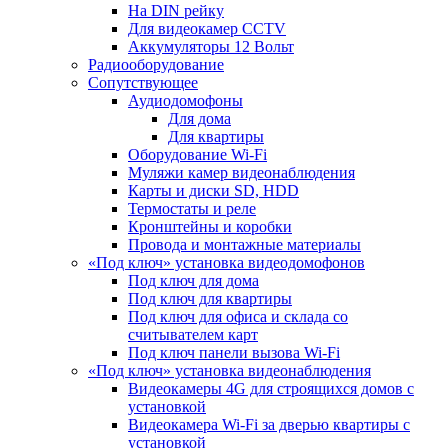
На DIN рейку
Для видеокамер CCTV
Аккумуляторы 12 Вольт
Радиооборудование
Сопутствующее
Аудиодомофоны
Для дома
Для квартиры
Оборудование Wi-Fi
Муляжи камер видеонаблюдения
Карты и диски SD, HDD
Термостаты и реле
Кронштейны и коробки
Провода и монтажные материалы
«Под ключ» установка видеодомофонов
Под ключ для дома
Под ключ для квартиры
Под ключ для офиса и склада со
считывателем карт
Под ключ панели вызова Wi-Fi
«Под ключ» установка видеонаблюдения
Видеокамеры 4G для строящихся домов с
установкой
Видеокамера Wi-Fi за дверью квартиры с
установкой