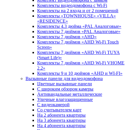
Комплект видеодомофона c замком
Комплекты видеодомофона с Wi-Fi
Комплекты на 2 входа и от 2 помещений
Комплекты «TOWNHOUSE» «VILLA»
«RESIDENCE»
Комплекты 4.3 дюйма «PAL Аналоговые»
Комплекты 7 дюймов «PAL Аналоговые»
Комплекты 7 дюймов «AHD»
Комплекты 7 дюймов «AHD Wi-Fi Touch
Screen»
Комплекты 7 дюймов «AHD Wi-Fi TUYA
(Smart Life)»
Комплекты 7 дюймов «AHD Wi-Fi VHOME
2.2»
Комплекты 9 и 10 дюймов «AHD и WI-FI»
Вызывные панели для видеодомофона
Цветные вызывные панели
С широким обзором камеры
Антивандальные металлические
Уличные влагозащищенные
С видеокамерой
Со считывателем карт
На 2 абонента квартиры
На 3 абонента квартиры
На 4 абонента квартиры