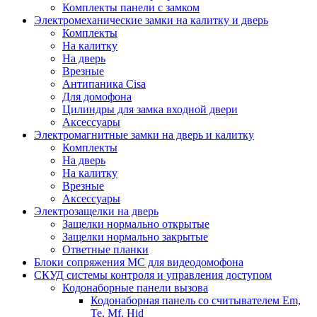
Комплекты панели с замком
Электромеханические замки на калитку и дверь
Комплекты
На калитку
На дверь
Врезные
Антипаника Cisa
Для домофона
Цилиндры для замка входной двери
Аксессуары
Электромагнитные замки на дверь и калитку
Комплекты
На дверь
На калитку
Врезные
Аксессуары
Электрозащелки на дверь
Защелки нормально открытые
Защелки нормально закрытые
Ответные планки
Блоки сопряжения МС для видеодомофона
СКУД системы контроля и управления доступом
Кодонаборные панели вызова
Кодонаборная панель со считывателем Em,
Te, Mf, Hid