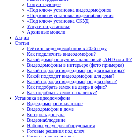
Сопутствующее
«Под ключ» установка видеодомофонов
«Под ключ» установка видеонаблюдения
«Под ключ» установка СКУД
Услуги по установке
Архивные модели
Акции
Статьи
Рейтинг видеодомофонов в 2026 году
Как подключить видеодомофон?
Какой домофон лучше: аналоговый, AHD или IP?
Видеодомофоны в интерьере (фото примерка)
Какой подходит видеодомофон для квартиры?
Какой подходит видеодомофон для дома?
Какой подходит видеодомофон для офиса?
Как подобрать замок на дверь в офис?
Как подобрать замок на калитку?
Установка видеодомофона
Видеодомофон в квартире
Видеодомофон в доме
Контроль доступа
Видеонаблюдение
Наборы услуг для оборудования
Готовые решения под ключ
Ремонт и диагностика