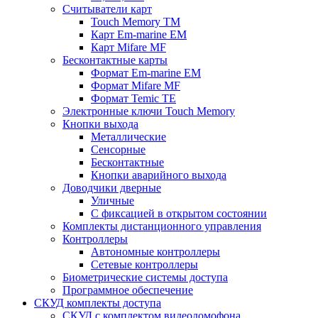
Считыватели карт
Touch Memory TM
Карт Em-marine EM
Карт Mifare MF
Бесконтактные карты
Формат Em-marine EM
Формат Mifare MF
Формат Temic TE
Электронные ключи Touch Memory
Кнопки выхода
Металлические
Сенсорные
Бесконтактные
Кнопки аварийного выхода
Доводчики дверные
Уличные
С фиксацией в открытом состоянии
Комплекты дистанционного управления
Контроллеры
Автономные контроллеры
Сетевые контроллеры
Биометрические системы доступа
Программное обеспечение
СКУД комплекты доступа
СКУД с комплектом видеодомофона