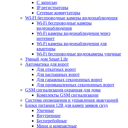
С записью
IP регистраторы
Сетевые коммутаторы
WI-FI беспроводные камеры видеонаблюдения
Wi-Fi беспроводные камеры
видеонаблюдения
Wi-Fi камеры видеонаблюдения через
интернет
Wi-Fi камеры видеонаблюдения для
квартиры
Wi-Fi беспроводные видеокамеры уличные
Умный дом Smart Life
Автоматика для ворот
Для откатных ворот
Для распашных ворот
Для гаражных секционных ворот
Для промышленных секционных ворот
GSM сигнализация охранная для дома
Комплекты GSM сигнализации
Cистема оповещения и управления эвакуацией
Блоки питания 12В для камер замков скуд
Уличные
Внутренние
Бесперебойные
Мини и компактные