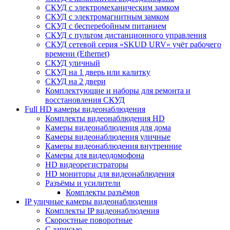
СКУД с электромеханическим замком
СКУД с электромагнитным замком
СКУД с бесперебойным питанием
СКУД с пультом дистанционного управления
СКУД сетевой серия «SKUD URV» учёт рабочего
времени (Ethernet)
СКУД уличный
СКУД на 1 дверь или калитку
СКУД на 2 двери
Комплектующие и наборы для ремонта и
восстановления СКУД
Full HD камеры видеонаблюдения
Комплекты видеонаблюдения HD
Камеры видеонаблюдения для дома
Камеры видеонаблюдения уличные
Камеры видеонаблюдения внутренние
Камеры для видеодомофона
HD видеорегистраторы
HD мониторы для видеонаблюдения
Разъёмы и усилители
Комплекты разъёмов
IP уличные камеры видеонаблюдения
Комплекты IP видеонаблюдения
Скоростные поворотные
С записью