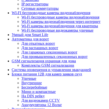
IP регистраторы
Сетевые коммутаторы
WI-FI беспроводные камеры видеонаблюдения
Wi-Fi беспроводные камеры видеонаблюдения
Wi-Fi камеры видеонаблюдения через интернет
Wi-Fi камеры видеонаблюдения для квартиры
Wi-Fi беспроводные видеокамеры уличные
Умный дом Smart Life
Автоматика для ворот
Для откатных ворот
Для распашных ворот
Для гаражных секционных ворот
Для промышленных секционных ворот
GSM сигнализация охранная для дома
Комплекты GSM сигнализации
Cистема оповещения и управления эвакуацией
Блоки питания 12В для камер замков скуд
Уличные
Внутренние
Бесперебойные
Мини и компактные
На DIN рейку
Для видеокамер CCTV
Аккумуляторы 12 Вольт