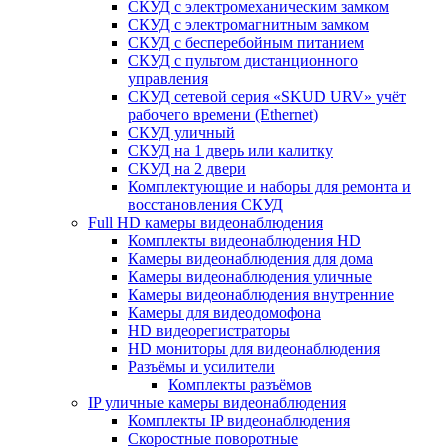
СКУД с электромеханическим замком
СКУД с электромагнитным замком
СКУД с бесперебойным питанием
СКУД с пультом дистанционного
управления
СКУД сетевой серия «SKUD URV» учёт
рабочего времени (Ethernet)
СКУД уличный
СКУД на 1 дверь или калитку
СКУД на 2 двери
Комплектующие и наборы для ремонта и
восстановления СКУД
Full HD камеры видеонаблюдения
Комплекты видеонаблюдения HD
Камеры видеонаблюдения для дома
Камеры видеонаблюдения уличные
Камеры видеонаблюдения внутренние
Камеры для видеодомофона
HD видеорегистраторы
HD мониторы для видеонаблюдения
Разъёмы и усилители
Комплекты разъёмов
IP уличные камеры видеонаблюдения
Комплекты IP видеонаблюдения
Скоростные поворотные