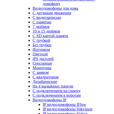
домофону
Видеодомофоны для дома
С датчиком движения
С видеозаписью
C памятью
7 дюймов
10 и 15 дюймов
С SD картой памяти
С трубкой
Без трубки
Интерком
Цветной
iPS дисплей
Сенсорные
Мониторы
С замком
C квадратором
Дизайнерские
На 4 вызывных панели
С подключением на сирену
С подключением к воротам
Видеодомофоны IP
IP видеодомофоны IFlow
IP видеодомофоны Hikvision
IP видеодомофоны Dahua