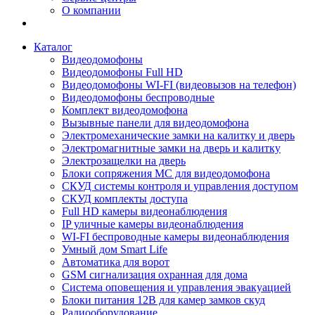
О компании
Каталог
Видеодомофоны
Видеодомофоны Full HD
Видеодомофоны WI-FI (видеовызов на телефон)
Видеодомофоны беспроводные
Комплект видеодомофона
Вызывные панели для видеодомофона
Электромеханические замки на калитку и дверь
Электромагнитные замки на дверь и калитку
Электрозащелки на дверь
Блоки сопряжения МС для видеодомофона
СКУД системы контроля и управления доступом
СКУД комплекты доступа
Full HD камеры видеонаблюдения
IP уличные камеры видеонаблюдения
WI-FI беспроводные камеры видеонаблюдения
Умный дом Smart Life
Автоматика для ворот
GSM сигнализация охранная для дома
Cистема оповещения и управления эвакуацией
Блоки питания 12В для камер замков скуд
Радиооборудование