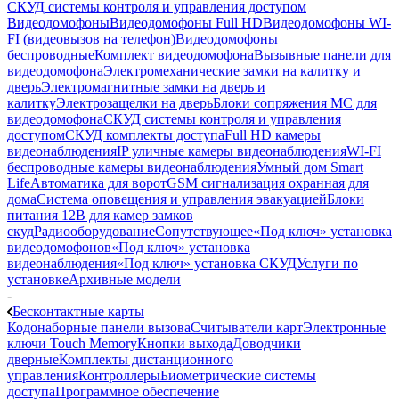
СКУД системы контроля и управления доступом
Видеодомофоны
Видеодомофоны Full HD
Видеодомофоны WI-
FI (видеовызов на телефон)
Видеодомофоны
беспроводные
Комплект видеодомофона
Вызывные панели для
видеодомофона
Электромеханические замки на калитку и
дверь
Электромагнитные замки на дверь и
калитку
Электрозащелки на дверь
Блоки сопряжения МС для
видеодомофона
СКУД системы контроля и управления
доступом
СКУД комплекты доступа
Full HD камеры
видеонаблюдения
IP уличные камеры видеонаблюдения
WI-FI
беспроводные камеры видеонаблюдения
Умный дом Smart
Life
Автоматика для ворот
GSM сигнализация охранная для
дома
Cистема оповещения и управления эвакуацией
Блоки
питания 12В для камер замков
скуд
Радиооборудование
Сопутствующее
«Под ключ» установка
видеодомофонов
«Под ключ» установка
видеонаблюдения
«Под ключ» установка СКУД
Услуги по
установке
Архивные модели
-
Бесконтактные карты
Кодонаборные панели вызова
Считыватели карт
Электронные
ключи Touch Memory
Кнопки выхода
Доводчики
дверные
Комплекты дистанционного
управления
Контроллеры
Биометрические системы
доступа
Программное обеспечение