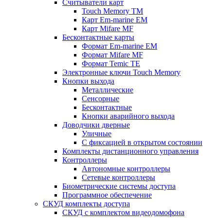
Считыватели карт
Touch Memory TM
Карт Em-marine EM
Карт Mifare MF
Бесконтактные карты
Формат Em-marine EM
Формат Mifare MF
Формат Temic TE
Электронные ключи Touch Memory
Кнопки выхода
Металлические
Сенсорные
Бесконтактные
Кнопки аварийного выхода
Доводчики дверные
Уличные
С фиксацией в открытом состоянии
Комплекты дистанционного управления
Контроллеры
Автономные контроллеры
Сетевые контроллеры
Биометрические системы доступа
Программное обеспечение
СКУД комплекты доступа
СКУД с комплектом видеодомофона