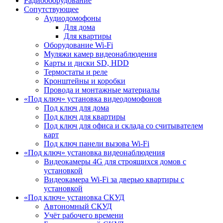
Радиооборудование
Сопутствующее
Аудиодомофоны
Для дома
Для квартиры
Оборудование Wi-Fi
Муляжи камер видеонаблюдения
Карты и диски SD, HDD
Термостаты и реле
Кронштейны и коробки
Провода и монтажные материалы
«Под ключ» установка видеодомофонов
Под ключ для дома
Под ключ для квартиры
Под ключ для офиса и склада со считывателем
карт
Под ключ панели вызова Wi-Fi
«Под ключ» установка видеонаблюдения
Видеокамеры 4G для строящихся домов с
установкой
Видеокамера Wi-Fi за дверью квартиры с
установкой
«Под ключ» установка СКУД
Автономный СКУД
Учёт рабочего времени