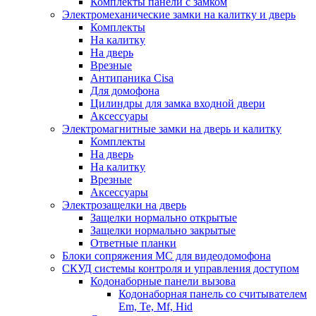
Комплекты панели с замком
Электромеханические замки на калитку и дверь
Комплекты
На калитку
На дверь
Врезные
Антипаника Cisa
Для домофона
Цилиндры для замка входной двери
Аксессуары
Электромагнитные замки на дверь и калитку
Комплекты
На дверь
На калитку
Врезные
Аксессуары
Электрозащелки на дверь
Защелки нормально открытые
Защелки нормально закрытые
Ответные планки
Блоки сопряжения МС для видеодомофона
СКУД системы контроля и управления доступом
Кодонаборные панели вызова
Кодонаборная панель со считывателем
Em, Te, Mf, Hid