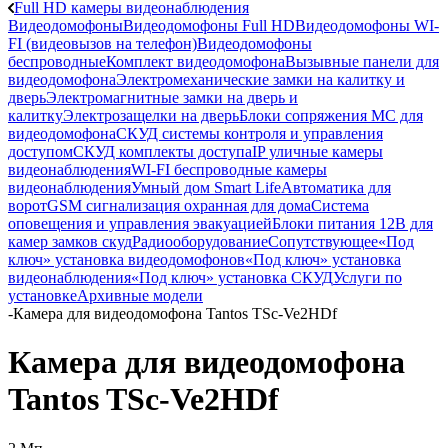
Full HD камеры видеонаблюдения
Видеодомофоны
Видеодомофоны Full HD
Видеодомофоны WI-
FI (видеовызов на телефон)
Видеодомофоны
беспроводные
Комплект видеодомофона
Вызывные панели для
видеодомофона
Электромеханические замки на калитку и
дверь
Электромагнитные замки на дверь и
калитку
Электрозащелки на дверь
Блоки сопряжения МС для
видеодомофона
СКУД системы контроля и управления
доступом
СКУД комплекты доступа
IP уличные камеры
видеонаблюдения
WI-FI беспроводные камеры
видеонаблюдения
Умный дом Smart Life
Автоматика для
ворот
GSM сигнализация охранная для дома
Cистема
оповещения и управления эвакуацией
Блоки питания 12В для
камер замков скуд
Радиооборудование
Сопутствующее
«Под
ключ» установка видеодомофонов
«Под ключ» установка
видеонаблюдения
«Под ключ» установка СКУД
Услуги по
установке
Архивные модели
-
Камера для видеодомофона Tantos TSc-Ve2HDf
Камера для видеодомофона
Tantos TSc-Ve2HDf