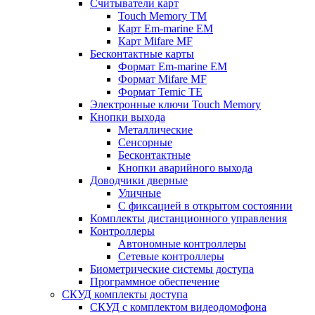
Считыватели карт
Touch Memory TM
Карт Em-marine EM
Карт Mifare MF
Бесконтактные карты
Формат Em-marine EM
Формат Mifare MF
Формат Temic TE
Электронные ключи Touch Memory
Кнопки выхода
Металлические
Сенсорные
Бесконтактные
Кнопки аварийного выхода
Доводчики дверные
Уличные
С фиксацией в открытом состоянии
Комплекты дистанционного управления
Контроллеры
Автономные контроллеры
Сетевые контроллеры
Биометрические системы доступа
Программное обеспечение
СКУД комплекты доступа
СКУД с комплектом видеодомофона