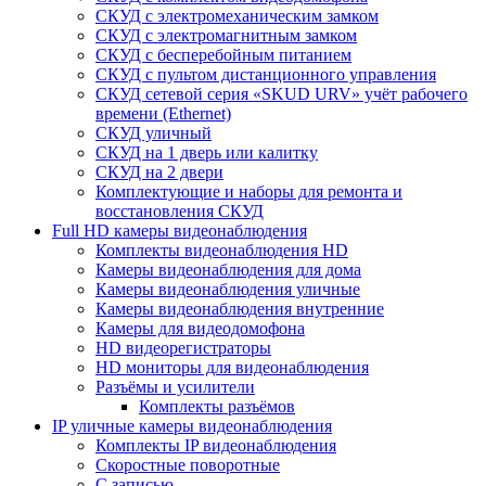
СКУД с электромеханическим замком
СКУД с электромагнитным замком
СКУД с бесперебойным питанием
СКУД с пультом дистанционного управления
СКУД сетевой серия «SKUD URV» учёт рабочего
времени (Ethernet)
СКУД уличный
СКУД на 1 дверь или калитку
СКУД на 2 двери
Комплектующие и наборы для ремонта и
восстановления СКУД
Full HD камеры видеонаблюдения
Комплекты видеонаблюдения HD
Камеры видеонаблюдения для дома
Камеры видеонаблюдения уличные
Камеры видеонаблюдения внутренние
Камеры для видеодомофона
HD видеорегистраторы
HD мониторы для видеонаблюдения
Разъёмы и усилители
Комплекты разъёмов
IP уличные камеры видеонаблюдения
Комплекты IP видеонаблюдения
Скоростные поворотные
С записью