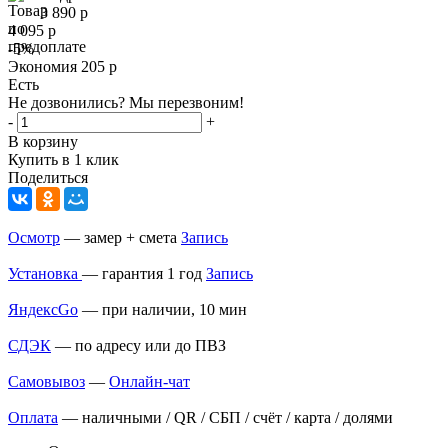
3 890
р
4 095
р
-
5
%
Экономия
205
р
Есть
Не дозвонились? Мы перезвоним!
-
+
В корзину
Купить в 1 клик
Поделиться
Осмотр
— замер + смета
Запись
Установка
— гарантия 1 год
Запись
ЯндексGo
— при наличии, 10 мин
СДЭК
— по адресу или до ПВЗ
Самовывоз
—
Онлайн-чат
Оплата
— наличными / QR / СБП / счёт / карта / долями