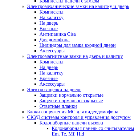
Комплекты панели с замком
Электромеханические замки на калитку и дверь
Комплекты
На калитку
На дверь
Врезные
Антипаника Cisa
Для домофона
Цилиндры для замка входной двери
Аксессуары
Электромагнитные замки на дверь и калитку
Комплекты
На дверь
На калитку
Врезные
Аксессуары
Электрозащелки на дверь
Защелки нормально открытые
Защелки нормально закрытые
Ответные планки
Блоки сопряжения МС для видеодомофона
СКУД системы контроля и управления доступом
Кодонаборные панели вызова
Кодонаборная панель со считывателем
Em, Te, Mf, Hid