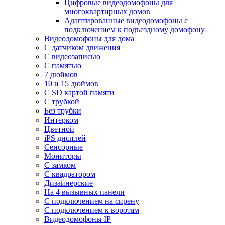
Цифровые видеодомофоны для
многоквартирных домов
Адаптированные видеодомофоны с
подключением к подъездному домофону
Видеодомофоны для дома
С датчиком движения
С видеозаписью
C памятью
7 дюймов
10 и 15 дюймов
С SD картой памяти
С трубкой
Без трубки
Интерком
Цветной
iPS дисплей
Сенсорные
Мониторы
С замком
C квадратором
Дизайнерские
На 4 вызывных панели
С подключением на сирену
С подключением к воротам
Видеодомофоны IP