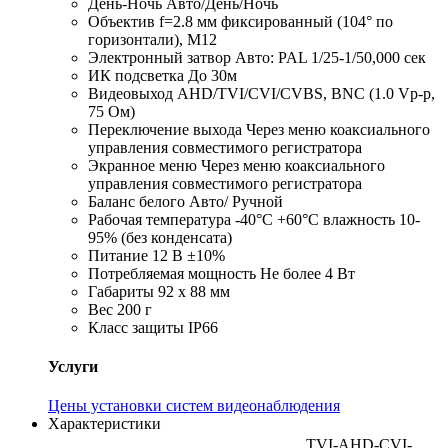
День-Ночь Авто/День/Ночь
Объектив f=2.8 мм фиксированный (104° по
горизонтали), М12
Электронный затвор Авто: PAL 1/25-1/50,000 сек
ИК подсветка До 30м
Видеовыход AHD/TVI/CVI/CVBS, BNC (1.0 Vp-p,
75 Ом)
Переключение выхода Через меню коаксиального
управления совместимого регистратора
Экранное меню Через меню коаксиального
управления совместимого регистратора
Баланс белого Авто/ Ручной
Рабочая температура -40°С +60°С влажность 10-
95% (без конденсата)
Питание 12 В ±10%
Потребляемая мощность Не более 4 Вт
Габариты 92 x 88 мм
Вес 200 г
Класс защиты IP66
Услуги
Цены установки систем видеонаблюдения
Характеристики
TVI-AHD-CVI-