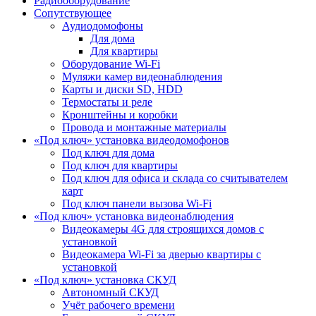
Радиооборудование
Сопутствующее
Аудиодомофоны
Для дома
Для квартиры
Оборудование Wi-Fi
Муляжи камер видеонаблюдения
Карты и диски SD, HDD
Термостаты и реле
Кронштейны и коробки
Провода и монтажные материалы
«Под ключ» установка видеодомофонов
Под ключ для дома
Под ключ для квартиры
Под ключ для офиса и склада со считывателем
карт
Под ключ панели вызова Wi-Fi
«Под ключ» установка видеонаблюдения
Видеокамеры 4G для строящихся домов с
установкой
Видеокамера Wi-Fi за дверью квартиры с
установкой
«Под ключ» установка СКУД
Автономный СКУД
Учёт рабочего времени