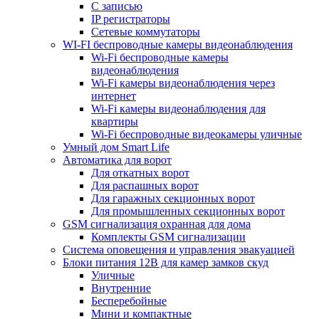
С записью
IP регистраторы
Сетевые коммутаторы
WI-FI беспроводные камеры видеонаблюдения
Wi-Fi беспроводные камеры
видеонаблюдения
Wi-Fi камеры видеонаблюдения через
интернет
Wi-Fi камеры видеонаблюдения для
квартиры
Wi-Fi беспроводные видеокамеры уличные
Умный дом Smart Life
Автоматика для ворот
Для откатных ворот
Для распашных ворот
Для гаражных секционных ворот
Для промышленных секционных ворот
GSM сигнализация охранная для дома
Комплекты GSM сигнализации
Cистема оповещения и управления эвакуацией
Блоки питания 12В для камер замков скуд
Уличные
Внутренние
Бесперебойные
Мини и компактные