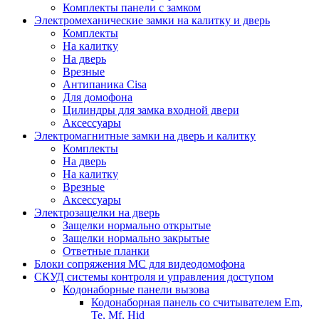
Комплекты панели с замком
Электромеханические замки на калитку и дверь
Комплекты
На калитку
На дверь
Врезные
Антипаника Cisa
Для домофона
Цилиндры для замка входной двери
Аксессуары
Электромагнитные замки на дверь и калитку
Комплекты
На дверь
На калитку
Врезные
Аксессуары
Электрозащелки на дверь
Защелки нормально открытые
Защелки нормально закрытые
Ответные планки
Блоки сопряжения МС для видеодомофона
СКУД системы контроля и управления доступом
Кодонаборные панели вызова
Кодонаборная панель со считывателем Em,
Te, Mf, Hid