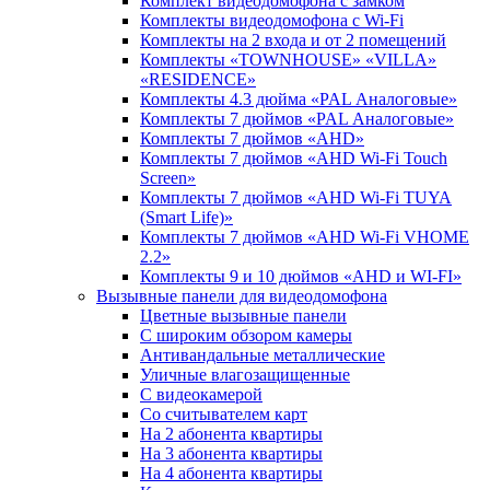
Комплект видеодомофона c замком
Комплекты видеодомофона с Wi-Fi
Комплекты на 2 входа и от 2 помещений
Комплекты «TOWNHOUSE» «VILLA»
«RESIDENCE»
Комплекты 4.3 дюйма «PAL Аналоговые»
Комплекты 7 дюймов «PAL Аналоговые»
Комплекты 7 дюймов «AHD»
Комплекты 7 дюймов «AHD Wi-Fi Touch
Screen»
Комплекты 7 дюймов «AHD Wi-Fi TUYA
(Smart Life)»
Комплекты 7 дюймов «AHD Wi-Fi VHOME
2.2»
Комплекты 9 и 10 дюймов «AHD и WI-FI»
Вызывные панели для видеодомофона
Цветные вызывные панели
С широким обзором камеры
Антивандальные металлические
Уличные влагозащищенные
С видеокамерой
Со считывателем карт
На 2 абонента квартиры
На 3 абонента квартиры
На 4 абонента квартиры