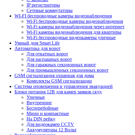
IP регистраторы
Сетевые коммутаторы
WI-FI беспроводные камеры видеонаблюдения
Wi-Fi беспроводные камеры видеонаблюдения
Wi-Fi камеры видеонаблюдения через интернет
Wi-Fi камеры видеонаблюдения для квартиры
Wi-Fi беспроводные видеокамеры уличные
Умный дом Smart Life
Автоматика для ворот
Для откатных ворот
Для распашных ворот
Для гаражных секционных ворот
Для промышленных секционных ворот
GSM сигнализация охранная для дома
Комплекты GSM сигнализации
Cистема оповещения и управления эвакуацией
Блоки питания 12В для камер замков скуд
Уличные
Внутренние
Бесперебойные
Мини и компактные
На DIN рейку
Для видеокамер CCTV
Аккумуляторы 12 Вольт