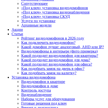
Сопутствующее
«Под ключ» установка видеодомофонов
«Под ключ» установка видеонаблюдения
«Под ключ» установка СКУД
Услуги по установке
Архивные модели
Акции
Статьи
Рейтинг видеодомофонов в 2026 году
Как подключить видеодомофон?
Какой домофон лучше: аналоговый, AHD или IP?
Видеодомофоны в интерьере (фото примерка)
Какой подходит видеодомофон для квартиры?
Какой подходит видеодомофон для дома?
Какой подходит видеодомофон для офиса?
Как подобрать замок на дверь в офис?
Как подобрать замок на калитку?
Установка видеодомофона
Видеодомофон в квартире
Видеодомофон в доме
Контроль доступа
Видеонаблюдение
Наборы услуг для оборудования
Готовые решения под ключ
Ремонт и диагностика