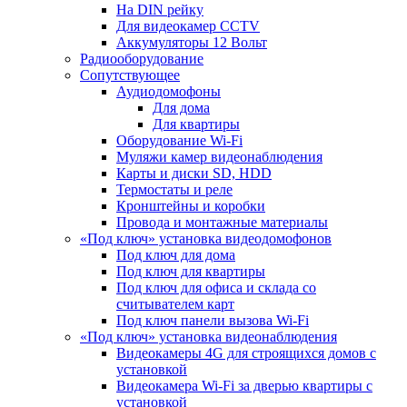
На DIN рейку
Для видеокамер CCTV
Аккумуляторы 12 Вольт
Радиооборудование
Сопутствующее
Аудиодомофоны
Для дома
Для квартиры
Оборудование Wi-Fi
Муляжи камер видеонаблюдения
Карты и диски SD, HDD
Термостаты и реле
Кронштейны и коробки
Провода и монтажные материалы
«Под ключ» установка видеодомофонов
Под ключ для дома
Под ключ для квартиры
Под ключ для офиса и склада со
считывателем карт
Под ключ панели вызова Wi-Fi
«Под ключ» установка видеонаблюдения
Видеокамеры 4G для строящихся домов с
установкой
Видеокамера Wi-Fi за дверью квартиры с
установкой