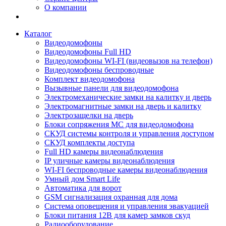
О компании
Каталог
Видеодомофоны
Видеодомофоны Full HD
Видеодомофоны WI-FI (видеовызов на телефон)
Видеодомофоны беспроводные
Комплект видеодомофона
Вызывные панели для видеодомофона
Электромеханические замки на калитку и дверь
Электромагнитные замки на дверь и калитку
Электрозащелки на дверь
Блоки сопряжения МС для видеодомофона
СКУД системы контроля и управления доступом
СКУД комплекты доступа
Full HD камеры видеонаблюдения
IP уличные камеры видеонаблюдения
WI-FI беспроводные камеры видеонаблюдения
Умный дом Smart Life
Автоматика для ворот
GSM сигнализация охранная для дома
Cистема оповещения и управления эвакуацией
Блоки питания 12В для камер замков скуд
Радиооборудование