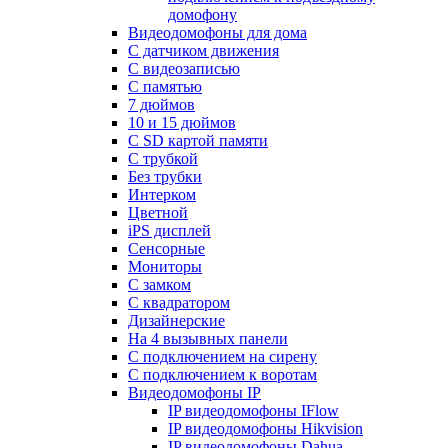
домофону
Видеодомофоны для дома
С датчиком движения
С видеозаписью
C памятью
7 дюймов
10 и 15 дюймов
С SD картой памяти
С трубкой
Без трубки
Интерком
Цветной
iPS дисплей
Сенсорные
Мониторы
С замком
C квадратором
Дизайнерские
На 4 вызывных панели
С подключением на сирену
С подключением к воротам
Видеодомофоны IP
IP видеодомофоны IFlow
IP видеодомофоны Hikvision
IP видеодомофоны Dahua