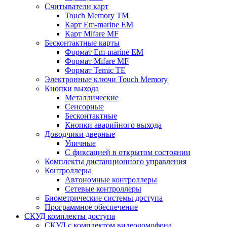
Считыватели карт
Touch Memory TM
Карт Em-marine EM
Карт Mifare MF
Бесконтактные карты
Формат Em-marine EM
Формат Mifare MF
Формат Temic TE
Электронные ключи Touch Memory
Кнопки выхода
Металлические
Сенсорные
Бесконтактные
Кнопки аварийного выхода
Доводчики дверные
Уличные
С фиксацией в открытом состоянии
Комплекты дистанционного управления
Контроллеры
Автономные контроллеры
Сетевые контроллеры
Биометрические системы доступа
Программное обеспечение
СКУД комплекты доступа
СКУД с комплектом видеодомофона