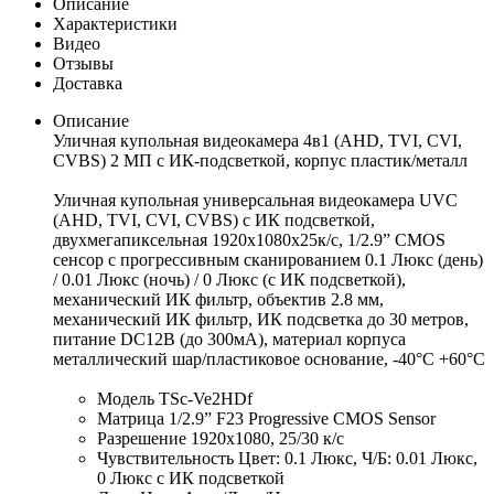
Описание
Характеристики
Видео
Отзывы
Доставка
Описание
Уличная купольная видеокамера 4в1 (AHD, TVI, CVI,
CVBS) 2 МП с ИК-подсветкой, корпус пластик/металл
Уличная купольная универсальная видеокамера UVC
(AHD, TVI, CVI, CVBS) с ИК подсветкой,
двухмегапиксельная 1920х1080х25к/с, 1/2.9” CMOS
сенсор c прогрессивным сканированием 0.1 Люкс (день)
/ 0.01 Люкс (ночь) / 0 Люкс (с ИК подсветкой),
механический ИК фильтр, объектив 2.8 мм,
механический ИК фильтр, ИК подсветка до 30 метров,
питание DC12В (до 300мА), материал корпуса
металлический шар/пластиковое основание, -40°С +60°С
Модель TSc-Ve2HDf
Матрица 1/2.9” F23 Progressive CMOS Sensor
Разрешение 1920х1080, 25/30 к/с
Чувствительность Цвет: 0.1 Люкс, Ч/Б: 0.01 Люкс,
0 Люкс с ИК подсветкой