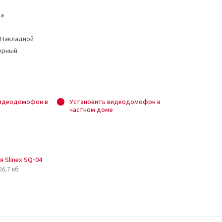
Да
 Накладной
ерный
видеодомофон в
Установить видеодомофон в
частном доме
 Slinex SQ-04
06,7 кб