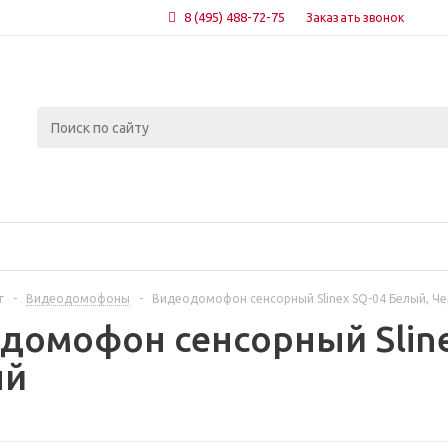
8 (495) 488-72-75
Заказать звонок
г
-
Видеодомофоны
-
Видеодомофон сенсорный Slinex SQ-04 Белый, Ч
домофон сенсорный Sline
ый