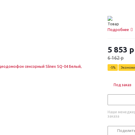
Подробнее
5 853
р
6 162
р
-
5
%
Эконом
Под заказ
Наши менеджер
заказа
Поделит