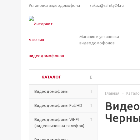
Установка видеодомофона
zakaz@safety24.ru
Магазин и установка
видеодомофонов
КАТАЛОГ
Видеодомофоны
Главная
-
Катало
Видео
Видеодомофоны Full HD
Черн
Видеодомофоны WI-FI
(видеовызов на телефон)
Видеодомофоны