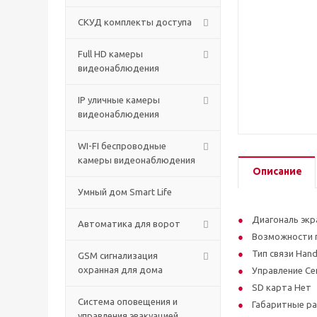
СКУД комплекты доступа
Full HD камеры
видеонаблюдения
IP уличные камеры
видеонаблюдения
WI-FI беспроводные
камеры видеонаблюдения
Описание
Умный дом Smart Life
Диагональ экр
Автоматика для ворот
Возможности 
Тип связи Hand
GSM сигнализация
охранная для дома
Управление Се
SD карта Нет
Cистема оповещения и
Габаритные ра
управления эвакуацией