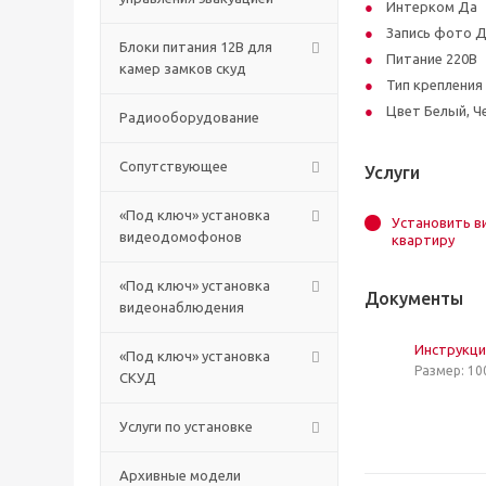
Интерком Да
Запись фото 
Блоки питания 12В для
Питание 220В
камер замков скуд
Тип крепления
Цвет Белый, Ч
Радиооборудование
Сопутствующее
Услуги
«Под ключ» установка
Установить 
видеодомофонов
квартиру
«Под ключ» установка
Документы
видеонаблюдения
Инструкция
«Под ключ» установка
Размер: 10
СКУД
Услуги по установке
Архивные модели