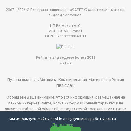
2007 - 2026 © Все права защищены. «SAFETY24» интернет-магазин
видеодомофонов.
ИП Рыжохин А. С.
ИНН 101601129821
ОГРН 325100000034011
Рейтинг видеодомофонов 2026
⭐⭐⭐⭐⭐
Пункты выдачи г. Москва м. Комсомольская, Митино и по России
ПВЗ СДЭК
Обращаем Ваше внимание, что вся информация, размещенная на
данном интернет-сайте, носит информационный характер и не
является публичной офертой, определяемой положениями Статьи
437 (2) ГК РФ.
Мы используем файлы cookie для улучшения работы сайта.
Подробнее
Видеодомофоны для квартиры
| видеодомофоны для дома
|