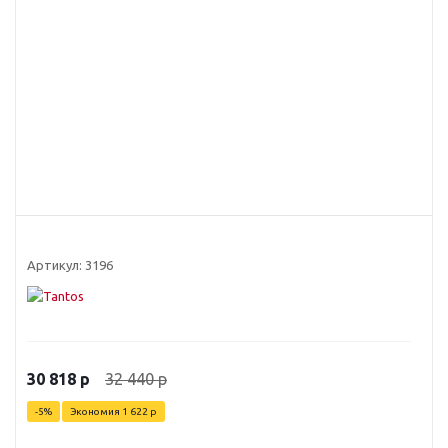
Артикул:
3196
32 440
р
30 818
р
-
5
%
Экономия
1 622
р