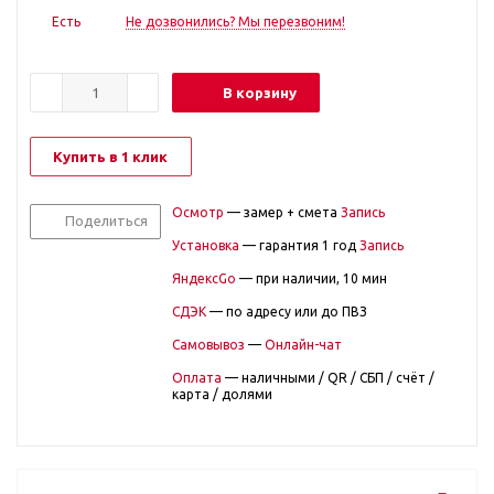
Есть
Не дозвонились? Мы перезвоним!
В корзину
Купить в 1 клик
Осмотр
— замер + смета
Запись
Поделиться
Установка
— гарантия 1 год
Запись
ЯндексGo
— при наличии, 10 мин
СДЭК
— по адресу или до ПВЗ
Самовывоз
—
Онлайн-чат
Оплата
— наличными / QR / СБП / счёт /
карта / долями