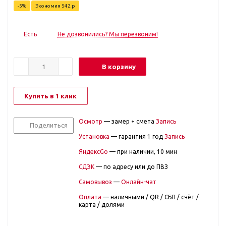
-
5
%
Экономия
542
р
Есть
Не дозвонились? Мы перезвоним!
В корзину
Купить в 1 клик
Осмотр
— замер + смета
Запись
Поделиться
Установка
— гарантия 1 год
Запись
ЯндексGo
— при наличии, 10 мин
СДЭК
— по адресу или до ПВЗ
Самовывоз
—
Онлайн-чат
Оплата
— наличными / QR / СБП / счёт /
карта / долями