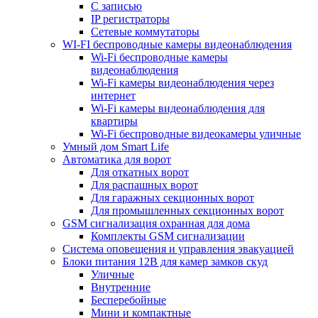
С записью
IP регистраторы
Сетевые коммутаторы
WI-FI беспроводные камеры видеонаблюдения
Wi-Fi беспроводные камеры
видеонаблюдения
Wi-Fi камеры видеонаблюдения через
интернет
Wi-Fi камеры видеонаблюдения для
квартиры
Wi-Fi беспроводные видеокамеры уличные
Умный дом Smart Life
Автоматика для ворот
Для откатных ворот
Для распашных ворот
Для гаражных секционных ворот
Для промышленных секционных ворот
GSM сигнализация охранная для дома
Комплекты GSM сигнализации
Cистема оповещения и управления эвакуацией
Блоки питания 12В для камер замков скуд
Уличные
Внутренние
Бесперебойные
Мини и компактные