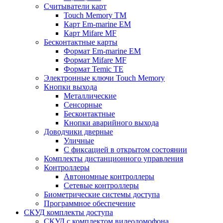
Считыватели карт
Touch Memory TM
Карт Em-marine EM
Карт Mifare MF
Бесконтактные карты
Формат Em-marine EM
Формат Mifare MF
Формат Temic TE
Электронные ключи Touch Memory
Кнопки выхода
Металлические
Сенсорные
Бесконтактные
Кнопки аварийного выхода
Доводчики дверные
Уличные
С фиксацией в открытом состоянии
Комплекты дистанционного управления
Контроллеры
Автономные контроллеры
Сетевые контроллеры
Биометрические системы доступа
Программное обеспечение
СКУД комплекты доступа
СКУД с комплектом видеодомофона