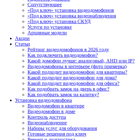
Сопутствующее
«Под ключ» установка видеодомофонов
«Под ключ» установка видеонаблюдения
«Под ключ» установка СКУД
Услуги по установке
Архивные модели
Акции
Статьи
Рейтинг видеодомофонов в 2026 году
Как подключить видеодомофон?
Какой домофон лучше: аналоговый, AHD или IP?
Видеодомофоны в интерьере (фото примерка)
Какой подходит видеодомофон для квартиры?
Какой подходит видеодомофон для дома?
Какой подходит видеодомофон для офиса?
Как подобрать замок на дверь в офис?
Как подобрать замок на калитку?
Установка видеодомофона
Видеодомофон в квартире
Видеодомофон в доме
Контроль доступа
Видеонаблюдение
Наборы услуг для оборудования
Готовые решения под ключ
Ремонт и диагностика