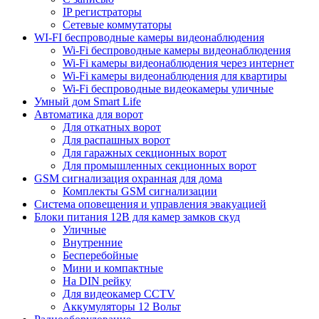
IP регистраторы
Сетевые коммутаторы
WI-FI беспроводные камеры видеонаблюдения
Wi-Fi беспроводные камеры видеонаблюдения
Wi-Fi камеры видеонаблюдения через интернет
Wi-Fi камеры видеонаблюдения для квартиры
Wi-Fi беспроводные видеокамеры уличные
Умный дом Smart Life
Автоматика для ворот
Для откатных ворот
Для распашных ворот
Для гаражных секционных ворот
Для промышленных секционных ворот
GSM сигнализация охранная для дома
Комплекты GSM сигнализации
Cистема оповещения и управления эвакуацией
Блоки питания 12В для камер замков скуд
Уличные
Внутренние
Бесперебойные
Мини и компактные
На DIN рейку
Для видеокамер CCTV
Аккумуляторы 12 Вольт