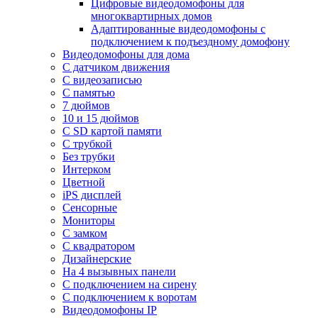
Цифровые видеодомофоны для
многоквартирных домов
Адаптированные видеодомофоны с
подключением к подъездному домофону
Видеодомофоны для дома
С датчиком движения
С видеозаписью
C памятью
7 дюймов
10 и 15 дюймов
С SD картой памяти
С трубкой
Без трубки
Интерком
Цветной
iPS дисплей
Сенсорные
Мониторы
С замком
C квадратором
Дизайнерские
На 4 вызывных панели
С подключением на сирену
С подключением к воротам
Видеодомофоны IP