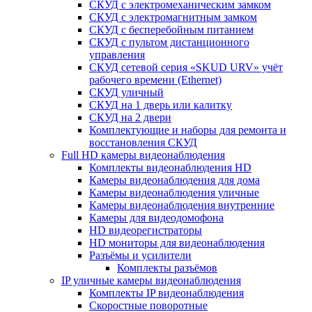
СКУД с электромеханическим замком
СКУД с электромагнитным замком
СКУД с бесперебойным питанием
СКУД с пультом дистанционного
управления
СКУД сетевой серия «SKUD URV» учёт
рабочего времени (Ethernet)
СКУД уличный
СКУД на 1 дверь или калитку
СКУД на 2 двери
Комплектующие и наборы для ремонта и
восстановления СКУД
Full HD камеры видеонаблюдения
Комплекты видеонаблюдения HD
Камеры видеонаблюдения для дома
Камеры видеонаблюдения уличные
Камеры видеонаблюдения внутренние
Камеры для видеодомофона
HD видеорегистраторы
HD мониторы для видеонаблюдения
Разъёмы и усилители
Комплекты разъёмов
IP уличные камеры видеонаблюдения
Комплекты IP видеонаблюдения
Скоростные поворотные