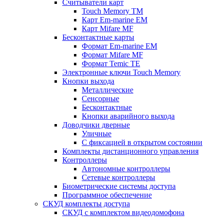
Считыватели карт
Touch Memory TM
Карт Em-marine EM
Карт Mifare MF
Бесконтактные карты
Формат Em-marine EM
Формат Mifare MF
Формат Temic TE
Электронные ключи Touch Memory
Кнопки выхода
Металлические
Сенсорные
Бесконтактные
Кнопки аварийного выхода
Доводчики дверные
Уличные
С фиксацией в открытом состоянии
Комплекты дистанционного управления
Контроллеры
Автономные контроллеры
Сетевые контроллеры
Биометрические системы доступа
Программное обеспечение
СКУД комплекты доступа
СКУД с комплектом видеодомофона