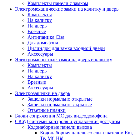
Комплекты панели с замком
Электромеханические замки на калитку и дверь
Комплекты
На калитку
На дверь
Врезные
Антипаника Cisa
Для домофона
Цилиндры для замка входной двери
Аксессуары
Электромагнитные замки на дверь и калитку
Комплекты
На дверь
На калитку
Врезные
Аксессуары
Электрозащелки на дверь
Защелки нормально открытые
Защелки нормально закрытые
Ответные планки
Блоки сопряжения МС для видеодомофона
СКУД системы контроля и управления доступом
Кодонаборные панели вызова
Кодонаборная панель со считывателем Em,
Te, Mf, Hid