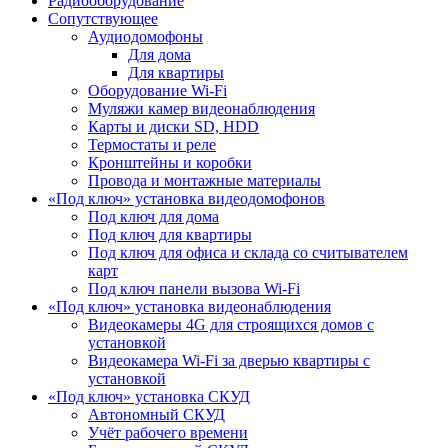
Радиооборудование
Сопутствующее
Аудиодомофоны
Для дома
Для квартиры
Оборудование Wi-Fi
Муляжи камер видеонаблюдения
Карты и диски SD, HDD
Термостаты и реле
Кронштейны и коробки
Провода и монтажные материалы
«Под ключ» установка видеодомофонов
Под ключ для дома
Под ключ для квартиры
Под ключ для офиса и склада со считывателем
карт
Под ключ панели вызова Wi-Fi
«Под ключ» установка видеонаблюдения
Видеокамеры 4G для строящихся домов с
установкой
Видеокамера Wi-Fi за дверью квартиры с
установкой
«Под ключ» установка СКУД
Автономный СКУД
Учёт рабочего времени