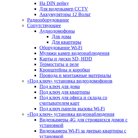
На DIN рейку
Для видеокамер CCTV
Аккумуляторы 12 Вольт
Радиооборудование
Сопутствующее
Аудиодомофоны
Для дома
Для квартиры
Оборудование Wi-Fi
Муляжи камер видеонаблюдения
Карты и диски SD, HDD
Термостаты и реле
Кронштейны и коробки
Провода и монтажные материалы
«Под ключ» установка видеодомофонов
Под ключ для дома
Под ключ для квартиры
Под ключ для офиса и склада со
считывателем карт
Под ключ панели вызова Wi-Fi
«Под ключ» установка видеонаблюдения
Видеокамеры 4G для строящихся домов с
установкой
Видеокамера Wi-Fi за дверью квартиры с
установкой