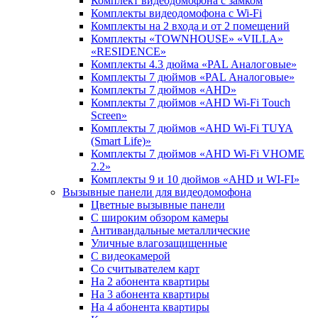
Комплект видеодомофона c замком
Комплекты видеодомофона с Wi-Fi
Комплекты на 2 входа и от 2 помещений
Комплекты «TOWNHOUSE» «VILLA»
«RESIDENCE»
Комплекты 4.3 дюйма «PAL Аналоговые»
Комплекты 7 дюймов «PAL Аналоговые»
Комплекты 7 дюймов «AHD»
Комплекты 7 дюймов «AHD Wi-Fi Touch
Screen»
Комплекты 7 дюймов «AHD Wi-Fi TUYA
(Smart Life)»
Комплекты 7 дюймов «AHD Wi-Fi VHOME
2.2»
Комплекты 9 и 10 дюймов «AHD и WI-FI»
Вызывные панели для видеодомофона
Цветные вызывные панели
С широким обзором камеры
Антивандальные металлические
Уличные влагозащищенные
С видеокамерой
Со считывателем карт
На 2 абонента квартиры
На 3 абонента квартиры
На 4 абонента квартиры