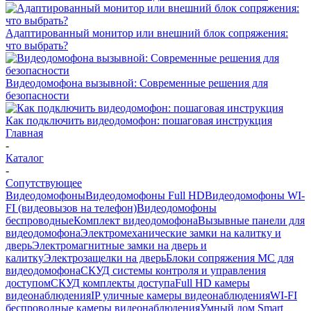
Адаптированный монитор или внешний блок сопряжения:
что выбрать?
Видеодомофона вызывной: Современные решения для
безопасности
Как подключить видеодомофон: пошаговая инструкция
Главная
-
Каталог
-
Сопутствующее
Видеодомофоны
Видеодомофоны Full HD
Видеодомофоны WI-
FI (видеовызов на телефон)
Видеодомофоны
беспроводные
Комплект видеодомофона
Вызывные панели для
видеодомофона
Электромеханические замки на калитку и
дверь
Электромагнитные замки на дверь и
калитку
Электрозащелки на дверь
Блоки сопряжения МС для
видеодомофона
СКУД системы контроля и управления
доступом
СКУД комплекты доступа
Full HD камеры
видеонаблюдения
IP уличные камеры видеонаблюдения
WI-FI
беспроводные камеры видеонаблюдения
Умный дом Smart