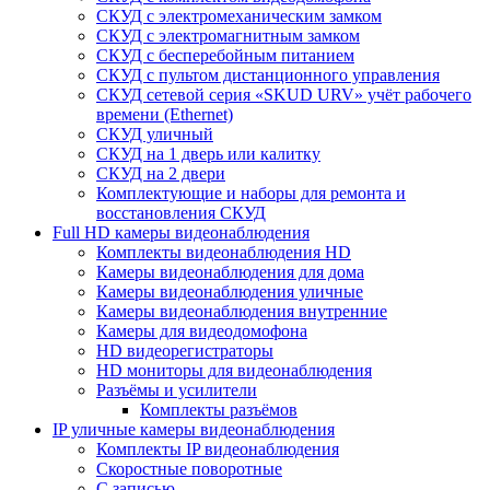
СКУД с электромеханическим замком
СКУД с электромагнитным замком
СКУД с бесперебойным питанием
СКУД с пультом дистанционного управления
СКУД сетевой серия «SKUD URV» учёт рабочего
времени (Ethernet)
СКУД уличный
СКУД на 1 дверь или калитку
СКУД на 2 двери
Комплектующие и наборы для ремонта и
восстановления СКУД
Full HD камеры видеонаблюдения
Комплекты видеонаблюдения HD
Камеры видеонаблюдения для дома
Камеры видеонаблюдения уличные
Камеры видеонаблюдения внутренние
Камеры для видеодомофона
HD видеорегистраторы
HD мониторы для видеонаблюдения
Разъёмы и усилители
Комплекты разъёмов
IP уличные камеры видеонаблюдения
Комплекты IP видеонаблюдения
Скоростные поворотные
С записью