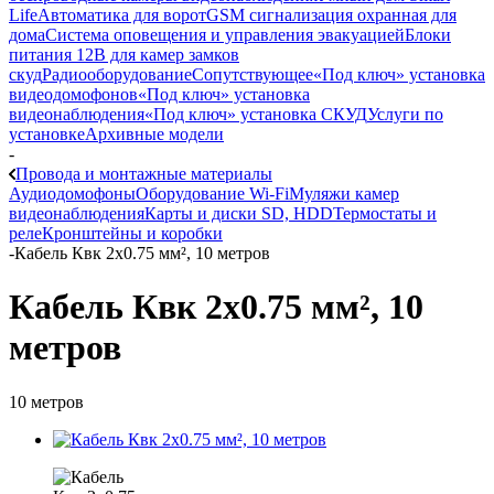
Life
Автоматика для ворот
GSM сигнализация охранная для
дома
Cистема оповещения и управления эвакуацией
Блоки
питания 12В для камер замков
скуд
Радиооборудование
Сопутствующее
«Под ключ» установка
видеодомофонов
«Под ключ» установка
видеонаблюдения
«Под ключ» установка СКУД
Услуги по
установке
Архивные модели
-
Провода и монтажные материалы
Аудиодомофоны
Оборудование Wi-Fi
Муляжи камер
видеонаблюдения
Карты и диски SD, HDD
Термостаты и
реле
Кронштейны и коробки
-
Кабель Квк 2х0.75 мм², 10 метров
Кабель Квк 2х0.75 мм², 10
метров
10 метров