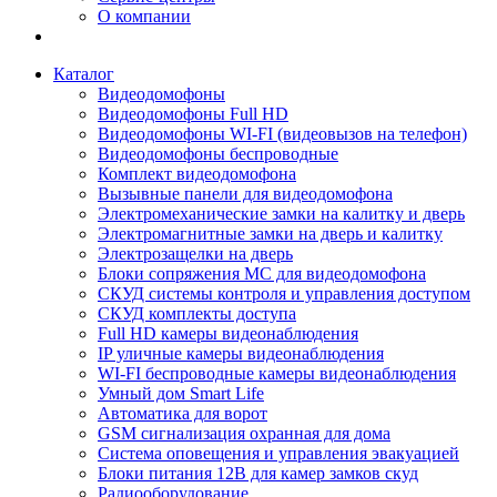
О компании
Каталог
Видеодомофоны
Видеодомофоны Full HD
Видеодомофоны WI-FI (видеовызов на телефон)
Видеодомофоны беспроводные
Комплект видеодомофона
Вызывные панели для видеодомофона
Электромеханические замки на калитку и дверь
Электромагнитные замки на дверь и калитку
Электрозащелки на дверь
Блоки сопряжения МС для видеодомофона
СКУД системы контроля и управления доступом
СКУД комплекты доступа
Full HD камеры видеонаблюдения
IP уличные камеры видеонаблюдения
WI-FI беспроводные камеры видеонаблюдения
Умный дом Smart Life
Автоматика для ворот
GSM сигнализация охранная для дома
Cистема оповещения и управления эвакуацией
Блоки питания 12В для камер замков скуд
Радиооборудование