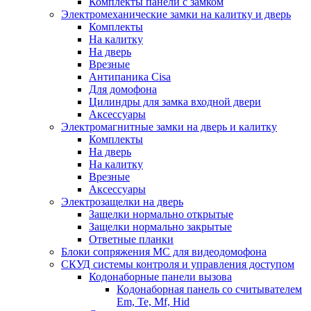
Комплекты панели с замком
Электромеханические замки на калитку и дверь
Комплекты
На калитку
На дверь
Врезные
Антипаника Cisa
Для домофона
Цилиндры для замка входной двери
Аксессуары
Электромагнитные замки на дверь и калитку
Комплекты
На дверь
На калитку
Врезные
Аксессуары
Электрозащелки на дверь
Защелки нормально открытые
Защелки нормально закрытые
Ответные планки
Блоки сопряжения МС для видеодомофона
СКУД системы контроля и управления доступом
Кодонаборные панели вызова
Кодонаборная панель со считывателем
Em, Te, Mf, Hid