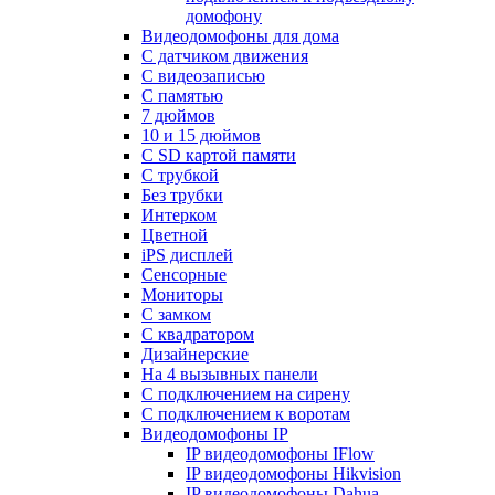
домофону
Видеодомофоны для дома
С датчиком движения
С видеозаписью
C памятью
7 дюймов
10 и 15 дюймов
С SD картой памяти
С трубкой
Без трубки
Интерком
Цветной
iPS дисплей
Сенсорные
Мониторы
С замком
C квадратором
Дизайнерские
На 4 вызывных панели
С подключением на сирену
С подключением к воротам
Видеодомофоны IP
IP видеодомофоны IFlow
IP видеодомофоны Hikvision
IP видеодомофоны Dahua