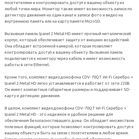
посетителями и контролировать доступ к вашему объекту из
любой точки мира. Монитор также имеет возможность записи по
детектору движения на один канал и записи фото и видео на
внутреннюю память или на карту памяти MicroSD.
Вызывная панель Ipanel 2 Metal HD имеет прочный металлический
корпус, который обеспечивает защиту от внешних воздействий.
Она обладает встроенной камерой, которая позволяет
контролировать доступ к вашему объекту. Вызывная панель
подключается к монитору через кабель и имеет возможность
работы в сети Ethernet.
Кроме того, комплект видеодомофона CDV-70QT Wi-Fi Серебро +
Ipanel 2 Metal HD легко устанавливается и работает от сети 220В.
Он имеет компактные габаритные размеры и поддерживает SD-
карту и детекцию движения.
В целом, комплект видеодомофона CDV-70QT Wi-Fi Серебро +
Ipanel 2 Metal HD - это надежное и удобное решение для
обеспечения безопасностивашего дома. Он обладает множеством
полезных функций, которые позволяют контролировать доступ к
вашему объекту и быть на связи с посетителями в любое время.
Если вы ищете надежный и удобный способ обеспечить