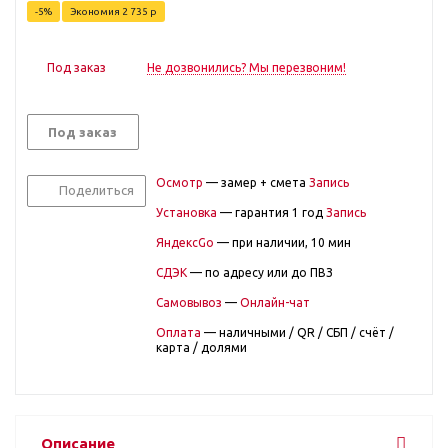
-
5
%
Экономия
2 735
р
Под заказ
Не дозвонились? Мы перезвоним!
Под заказ
Осмотр
— замер + смета
Запись
Поделиться
Установка
— гарантия 1 год
Запись
ЯндексGo
— при наличии, 10 мин
СДЭК
— по адресу или до ПВЗ
Самовывоз
—
Онлайн-чат
Оплата
— наличными / QR / СБП / счёт /
карта / долями
Описание