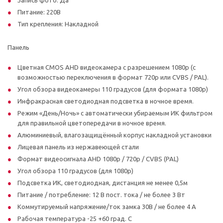
Питание: 220В
Тип крепления: Накладной
Панель
Цветная CMOS AHD видеокамера с разрешением 1080p (с
возможностью переключения в формат 720p или CVBS / PAL).
Угол обзора видеокамеры 110 градусов (для формата 1080p)
Инфракрасная светодиодная подсветка в ночное время.
Режим «День/Ночь» с автоматически убираемым ИК фильтром
для правильной цветопередачи в ночное время.
Алюминиевый, влагозащищённый корпус накладной установки
Лицевая панель из нержавеющей стали
Формат видеосигнала AHD 1080p / 720p / CVBS (PAL)
Угол обзора 110 градусов (для 1080р)
Подсветка ИК, светодиодная, дистанция не менее 0,5м
Питание / потребление: 12 В пост. тока / не более 3 Вт
Коммутируемый напряжение/ток замка 30В / не более 4 А
Рабочая температура -25 +60 град. С