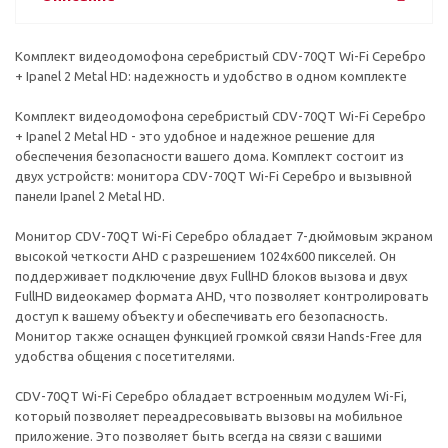
Комплект видеодомофона серебристый CDV-70QT Wi-Fi Серебро
+ Ipanel 2 Metal HD: надежность и удобство в одном комплекте
Комплект видеодомофона серебристый CDV-70QT Wi-Fi Серебро
+ Ipanel 2 Metal HD - это удобное и надежное решение для
обеспечения безопасности вашего дома. Комплект состоит из
двух устройств: монитора CDV-70QT Wi-Fi Серебро и вызывной
панели Ipanel 2 Metal HD.
Монитор CDV-70QT Wi-Fi Серебро обладает 7-дюймовым экраном
высокой четкости AHD с разрешением 1024х600 пикселей. Он
поддерживает подключение двух FullHD блоков вызова и двух
FullHD видеокамер формата AHD, что позволяет контролировать
доступ к вашему объекту и обеспечивать его безопасность.
Монитор также оснащен функцией громкой связи Hands-Free для
удобства общения с посетителями.
CDV-70QT Wi-Fi Серебро обладает встроенным модулем Wi-Fi,
который позволяет переадресовывать вызовы на мобильное
приложение. Это позволяет быть всегда на связи с вашими