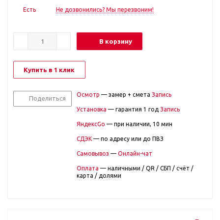
Есть
Не дозвонились? Мы перезвоним!
В корзину
Купить в 1 клик
Осмотр
— замер + смета
Запись
Поделиться
Установка
— гарантия 1 год
Запись
ЯндексGo
— при наличии, 10 мин
СДЭК
— по адресу или до ПВЗ
Самовывоз
—
Онлайн-чат
Оплата
— наличными / QR / СБП / счёт /
карта / долями