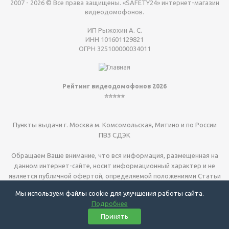
2007 - 2026 © Все права защищены. «SAFETY24» интернет-магазин
видеодомофонов.
ИП Рыжохин А. С.
ИНН 101601129821
ОГРН 325100000034011
Рейтинг видеодомофонов 2026
⭐⭐⭐⭐⭐
Пункты выдачи г. Москва м. Комсомольская, Митино и по России
ПВЗ СДЭК
Обращаем Ваше внимание, что вся информация, размещенная на
данном интернет-сайте, носит информационный характер и не
является публичной офертой, определяемой положениями Статьи
437 (2) ГК РФ.
Мы используем файлы cookie для улучшения работы сайта.
Подробнее
Видеодомофоны для квартиры
| видеодомофоны для дома
|
Принять
электрозамки
| установка г. Москва и МО