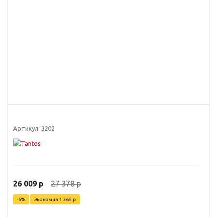
Артикул:
3202
27 378
р
26 009
р
-
5
%
Экономия
1 369
р