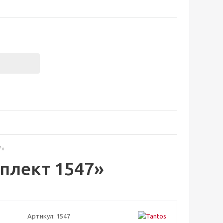
7»
мплект 1547»
Артикул:
1547