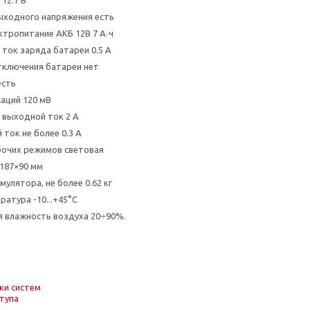
 12.7 В
ыходного напряжения есть
ктропитание АКБ 12В 7 А∙ч
ток заряда батареи 0.5 А
тключения батареи нет
есть
саций 120 мВ
 выходной ток 2 А
ток не более 0.3 А
бочих режимов световая
187×90 мм
мулятора, не более 0.62 кг
ратура -10...+45°C
 влажность воздуха 20÷90%.
ки систем
тупа