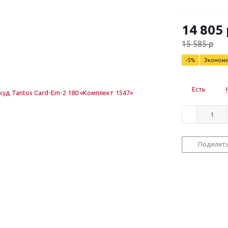
14 805
15 585
р
-
5
%
Эконом
Есть
Поделит