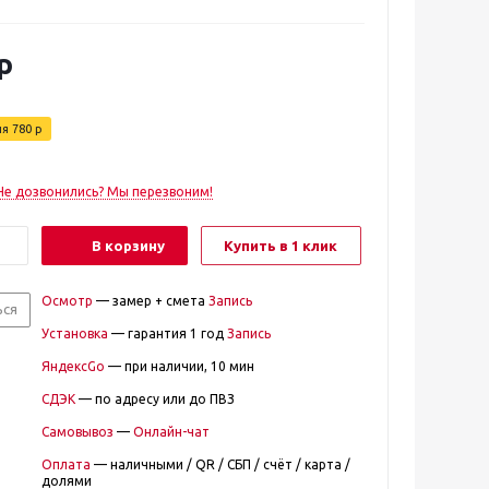
р
ия
780
р
Не дозвонились? Мы перезвоним!
В корзину
Купить в 1 клик
Осмотр
— замер + смета
Запись
ься
Установка
— гарантия 1 год
Запись
ЯндексGo
— при наличии, 10 мин
СДЭК
— по адресу или до ПВЗ
Самовывоз
—
Онлайн-чат
Оплата
— наличными / QR / СБП / счёт / карта /
долями