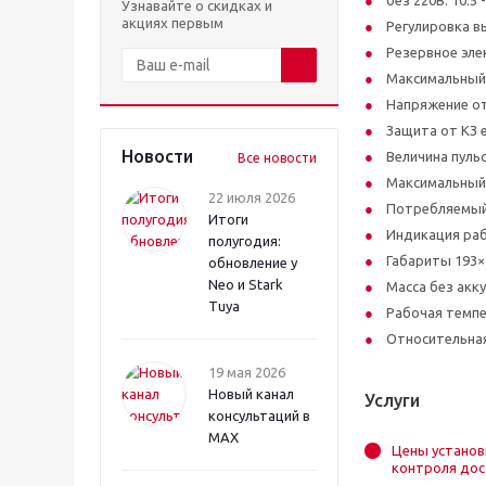
без 220В: 10.5 -
Узнавайте о скидках и
акциях первым
Регулировка в
Резервное эле
Максимальный 
Напряжение о
Защита от КЗ 
Новости
Величина пуль
Все новости
Максимальный
22 июля 2026
Потребляемый 
Итоги
Индикация ра
полугодия:
Габариты 193×
обновление у
Neo и Stark
Масса без акку
Tuya
Рабочая темпе
Относительная
19 мая 2026
Новый канал
Услуги
консультаций в
MAX
Цены установ
контроля дос