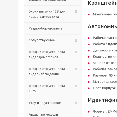
Кронштейн
Блоки питания 12В для
Монтажный уг
камер замков скуд
Автономный
Радиооборудование
Рабочая частот
Сопутствующее
Работа с иден
Дальность чтен
«Под ключ» установка
Количество кл
видеодомофонов
Защита от неп
«Под ключ» установка
Рабочая темпе
видеонаблюдения
Размеры: 85 х 
Материал корп
«Под ключ» установка
Цвет корпуса:
СКУД
Идентифика
Услуги по установке
Формат: EM-Ma
Архивные модели