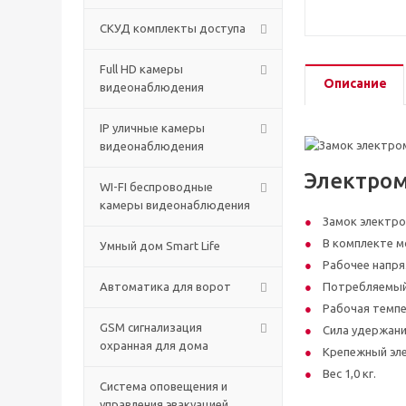
СКУД комплекты доступа
Full HD камеры
Описание
видеонаблюдения
IP уличные камеры
видеонаблюдения
Электро
WI-FI беспроводные
камеры видеонаблюдения
Замок электро
В комплекте м
Умный дом Smart Life
Рабочее напря
Автоматика для ворот
Потребляемый
Рабочая темпе
GSM сигнализация
Сила удержани
охранная для дома
Крепежный эле
Вес 1,0 кг.
Cистема оповещения и
управления эвакуацией