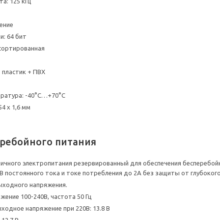
а: 125 кГц
тение
и: 64 бит
сортированная
 пластик + ПВХ
ратура: -40°С…+70°С
54 x 1,6 мм
еребойного питания
ичного электропитания резервированный для обеспечения бесперебой
В постоянного тока и токе потребления до 2А без защиты от глубоког
ыходного напряжения.
жение 100-240В, частота 50 Гц
ходное напряжение при 220В: 13.8 В