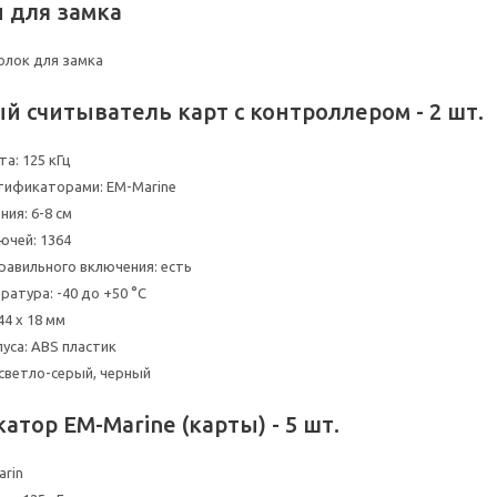
 для замка
олок для замка
 считыватель карт с контроллером - 2 шт.
а: 125 кГц
тификаторами: EM-Marine
ия: 6-8 см
ючей: 1364
равильного включения: есть
ратура: -40 до +50 °C
44 х 18 мм
уса: ABS пластик
 светло-серый, черный
тор EM-Marine (карты) - 5 шт.
rin