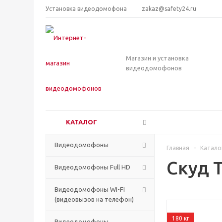
Установка видеодомофона
zakaz@safety24.ru
Магазин и установка
видеодомофонов
КАТАЛОГ
Видеодомофоны
Главная
-
Катало
Скуд 
Видеодомофоны Full HD
Видеодомофоны WI-FI
(видеовызов на телефон)
180 кг
Видеодомофоны