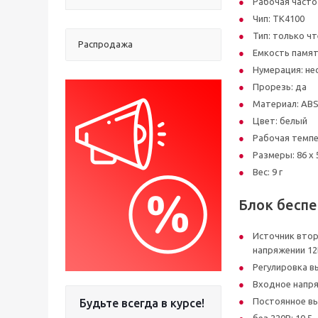
Рабочая частот
Чип: ТК4100
Тип: только ч
Распродажа
Емкость памят
Нумерация: не
Прорезь: да
Материал: ABS
Цвет: белый
Рабочая темпе
Размеры: 86 x 
Вес: 9 г
Блок бесп
Источник втор
напряжении 12
Регулировка в
Входное напря
Постоянное вы
Будьте всегда в курсе!