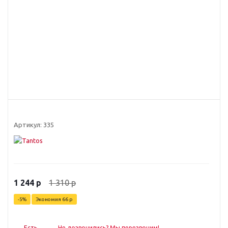
Артикул:
335
1 310
р
1 244
р
-
5
%
Экономия
66
р
Есть
Не дозвонились? Мы перезвоним!