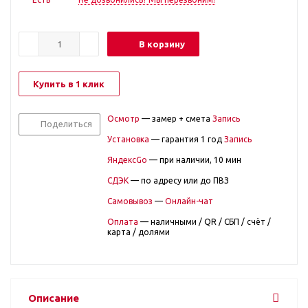
В корзину
Купить в 1 клик
Осмотр
— замер + смета
Запись
Поделиться
Установка
— гарантия 1 год
Запись
ЯндексGo
— при наличии, 10 мин
СДЭК
— по адресу или до ПВЗ
Самовывоз
—
Онлайн-чат
Оплата
— наличными / QR / СБП / счёт /
карта / долями
Описание