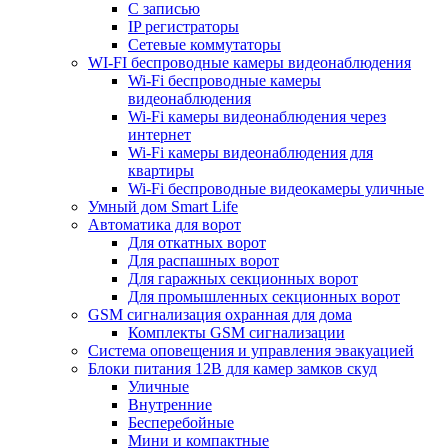
С записью
IP регистраторы
Сетевые коммутаторы
WI-FI беспроводные камеры видеонаблюдения
Wi-Fi беспроводные камеры
видеонаблюдения
Wi-Fi камеры видеонаблюдения через
интернет
Wi-Fi камеры видеонаблюдения для
квартиры
Wi-Fi беспроводные видеокамеры уличные
Умный дом Smart Life
Автоматика для ворот
Для откатных ворот
Для распашных ворот
Для гаражных секционных ворот
Для промышленных секционных ворот
GSM сигнализация охранная для дома
Комплекты GSM сигнализации
Cистема оповещения и управления эвакуацией
Блоки питания 12В для камер замков скуд
Уличные
Внутренние
Бесперебойные
Мини и компактные