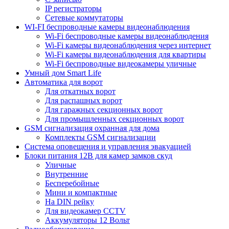
IP регистраторы
Сетевые коммутаторы
WI-FI беспроводные камеры видеонаблюдения
Wi-Fi беспроводные камеры видеонаблюдения
Wi-Fi камеры видеонаблюдения через интернет
Wi-Fi камеры видеонаблюдения для квартиры
Wi-Fi беспроводные видеокамеры уличные
Умный дом Smart Life
Автоматика для ворот
Для откатных ворот
Для распашных ворот
Для гаражных секционных ворот
Для промышленных секционных ворот
GSM сигнализация охранная для дома
Комплекты GSM сигнализации
Cистема оповещения и управления эвакуацией
Блоки питания 12В для камер замков скуд
Уличные
Внутренние
Бесперебойные
Мини и компактные
На DIN рейку
Для видеокамер CCTV
Аккумуляторы 12 Вольт