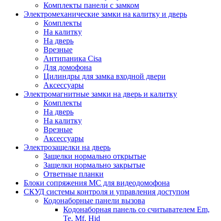
Комплекты панели с замком
Электромеханические замки на калитку и дверь
Комплекты
На калитку
На дверь
Врезные
Антипаника Cisa
Для домофона
Цилиндры для замка входной двери
Аксессуары
Электромагнитные замки на дверь и калитку
Комплекты
На дверь
На калитку
Врезные
Аксессуары
Электрозащелки на дверь
Защелки нормально открытые
Защелки нормально закрытые
Ответные планки
Блоки сопряжения МС для видеодомофона
СКУД системы контроля и управления доступом
Кодонаборные панели вызова
Кодонаборная панель со считывателем Em,
Te, Mf, Hid