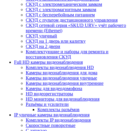
СКУД с электромеханическим замком
СКУД с электромагнитным замком
СКУД с бесперебойным питанием
СКУД с пультом дистанционного управления
СКУД сетевой серия «SKUD URV» учёт рабочего
времени (Ethernet)
СКУД уличный
СКУД на 1 дверь или калитку
СКУД на 2 двери
Комплектующие и наборы для ремонта и
восстановления СКУД
Full HD камеры видеонаблюдения
Комплекты видеонаблюдения HD
Камеры видеонаблюдения для дома
Камеры видеонаблюдения уличные
Камеры видеонаблюдения внутренние
Камеры для видеодомофона
HD видеорегистраторы
HD мониторы для видеонаблюдения
Разъёмы и усилители
Комплекты разъёмов
IP уличные камеры видеонаблюдения
Комплекты IP видеонаблюдения
Скоростные поворотные
С записью