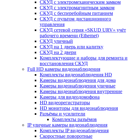
СКУД с электромеханическим замком
СКУД с электромагнитным замком
СКУД с бесперебойным питанием
СКУД с пультом дистанционного
управления
СКУД сетевой серия «SKUD URV» учёт
рабочего времени (Ethernet)
СКУД уличный
СКУД на 1 дверь или калитку
СКУД на 2 двери
Комплектующие и наборы для ремонта и
восстановления СКУД
Full HD камеры видеонаблюдения
Комплекты видеонаблюдения HD
Камеры видеонаблюдения для дома
Камеры видеонаблюдения уличные
Камеры видеонаблюдения внутренние
Камеры для видеодомофона
HD видеорегистраторы
HD мониторы для видеонаблюдения
Разъёмы и усилители
Комплекты разъёмов
IP уличные камеры видеонаблюдения
Комплекты IP видеонаблюдения
Скоростные поворотные