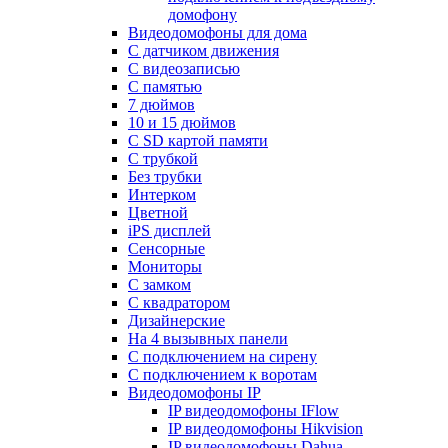
домофону
Видеодомофоны для дома
С датчиком движения
С видеозаписью
C памятью
7 дюймов
10 и 15 дюймов
С SD картой памяти
С трубкой
Без трубки
Интерком
Цветной
iPS дисплей
Сенсорные
Мониторы
С замком
C квадратором
Дизайнерские
На 4 вызывных панели
С подключением на сирену
С подключением к воротам
Видеодомофоны IP
IP видеодомофоны IFlow
IP видеодомофоны Hikvision
IP видеодомофоны Dahua