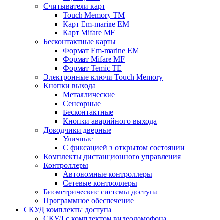
Считыватели карт
Touch Memory TM
Карт Em-marine EM
Карт Mifare MF
Бесконтактные карты
Формат Em-marine EM
Формат Mifare MF
Формат Temic TE
Электронные ключи Touch Memory
Кнопки выхода
Металлические
Сенсорные
Бесконтактные
Кнопки аварийного выхода
Доводчики дверные
Уличные
С фиксацией в открытом состоянии
Комплекты дистанционного управления
Контроллеры
Автономные контроллеры
Сетевые контроллеры
Биометрические системы доступа
Программное обеспечение
СКУД комплекты доступа
СКУД с комплектом видеодомофона