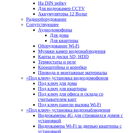
На DIN рейку
Для видеокамер CCTV
Аккумуляторы 12 Вольт
Радиооборудование
Сопутствующее
Аудиодомофоны
Для дома
Для квартиры
Оборудование Wi-Fi
Муляжи камер видеонаблюдения
Карты и диски SD, HDD
Термостаты и реле
Кронштейны и коробки
Провода и монтажные материалы
«Под ключ» установка видеодомофонов
Под ключ для дома
Под ключ для квартиры
Под ключ для офиса и склада со
считывателем карт
Под ключ панели вызова Wi-Fi
«Под ключ» установка видеонаблюдения
Видеокамеры 4G для строящихся домов с
установкой
Видеокамера Wi-Fi за дверью квартиры с
установкой