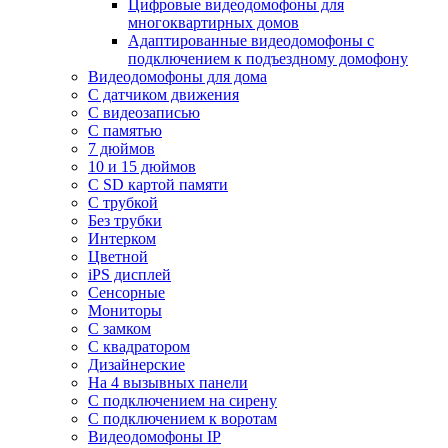
Цифровые видеодомофоны для
многоквартирных домов
Адаптированные видеодомофоны с
подключением к подъездному домофону
Видеодомофоны для дома
С датчиком движения
С видеозаписью
C памятью
7 дюймов
10 и 15 дюймов
С SD картой памяти
С трубкой
Без трубки
Интерком
Цветной
iPS дисплей
Сенсорные
Мониторы
С замком
C квадратором
Дизайнерские
На 4 вызывных панели
С подключением на сирену
С подключением к воротам
Видеодомофоны IP