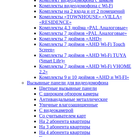
Комплект видеодомофона c замком
Комплекты видеодомофона с Wi-Fi
Комплекты на 2 входа и от 2 помещений
Комплекты «TOWNHOUSE» «VILLA»
«RESIDENCE»
Комплекты 4.3 дюйма «PAL Аналоговые»
Комплекты 7 дюймов «PAL Аналоговые»
Комплекты 7 дюймов «AHD»
Комплекты 7 дюймов «AHD Wi-Fi Touch
Screen»
Комплекты 7 дюймов «AHD Wi-Fi TUYA
(Smart Life)»
Комплекты 7 дюймов «AHD Wi-Fi VHOME
2.2»
Комплекты 9 и 10 дюймов «AHD и WI-FI»
Вызывные панели для видеодомофона
Цветные вызывные панели
С широким обзором камеры
Антивандальные металлические
Уличные влагозащищенные
С видеокамерой
Со считывателем карт
На 2 абонента квартиры
На 3 абонента квартиры
На 4 абонента квартиры