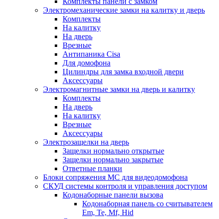
Комплекты панели с замком
Электромеханические замки на калитку и дверь
Комплекты
На калитку
На дверь
Врезные
Антипаника Cisa
Для домофона
Цилиндры для замка входной двери
Аксессуары
Электромагнитные замки на дверь и калитку
Комплекты
На дверь
На калитку
Врезные
Аксессуары
Электрозащелки на дверь
Защелки нормально открытые
Защелки нормально закрытые
Ответные планки
Блоки сопряжения МС для видеодомофона
СКУД системы контроля и управления доступом
Кодонаборные панели вызова
Кодонаборная панель со считывателем
Em, Te, Mf, Hid