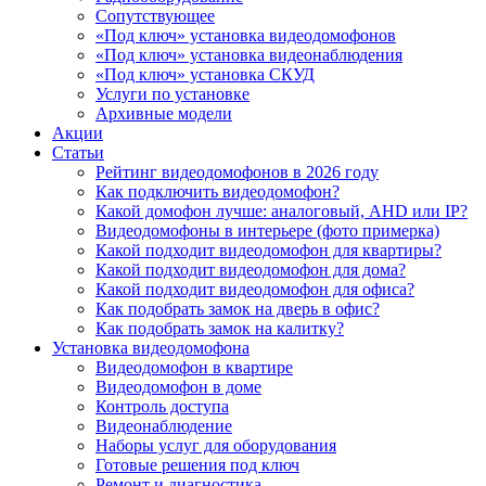
Сопутствующее
«Под ключ» установка видеодомофонов
«Под ключ» установка видеонаблюдения
«Под ключ» установка СКУД
Услуги по установке
Архивные модели
Акции
Статьи
Рейтинг видеодомофонов в 2026 году
Как подключить видеодомофон?
Какой домофон лучше: аналоговый, AHD или IP?
Видеодомофоны в интерьере (фото примерка)
Какой подходит видеодомофон для квартиры?
Какой подходит видеодомофон для дома?
Какой подходит видеодомофон для офиса?
Как подобрать замок на дверь в офис?
Как подобрать замок на калитку?
Установка видеодомофона
Видеодомофон в квартире
Видеодомофон в доме
Контроль доступа
Видеонаблюдение
Наборы услуг для оборудования
Готовые решения под ключ
Ремонт и диагностика