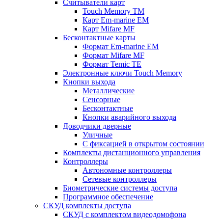
Считыватели карт
Touch Memory TM
Карт Em-marine EM
Карт Mifare MF
Бесконтактные карты
Формат Em-marine EM
Формат Mifare MF
Формат Temic TE
Электронные ключи Touch Memory
Кнопки выхода
Металлические
Сенсорные
Бесконтактные
Кнопки аварийного выхода
Доводчики дверные
Уличные
С фиксацией в открытом состоянии
Комплекты дистанционного управления
Контроллеры
Автономные контроллеры
Сетевые контроллеры
Биометрические системы доступа
Программное обеспечение
СКУД комплекты доступа
СКУД с комплектом видеодомофона