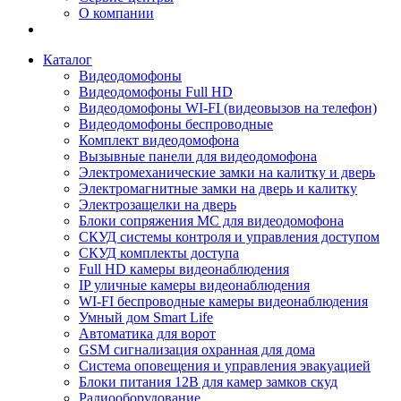
О компании
Каталог
Видеодомофоны
Видеодомофоны Full HD
Видеодомофоны WI-FI (видеовызов на телефон)
Видеодомофоны беспроводные
Комплект видеодомофона
Вызывные панели для видеодомофона
Электромеханические замки на калитку и дверь
Электромагнитные замки на дверь и калитку
Электрозащелки на дверь
Блоки сопряжения МС для видеодомофона
СКУД системы контроля и управления доступом
СКУД комплекты доступа
Full HD камеры видеонаблюдения
IP уличные камеры видеонаблюдения
WI-FI беспроводные камеры видеонаблюдения
Умный дом Smart Life
Автоматика для ворот
GSM сигнализация охранная для дома
Cистема оповещения и управления эвакуацией
Блоки питания 12В для камер замков скуд
Радиооборудование