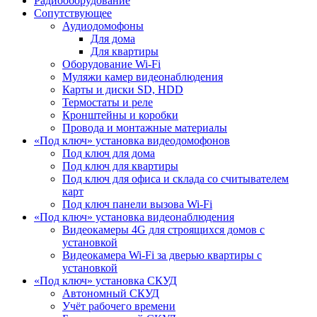
Радиооборудование
Сопутствующее
Аудиодомофоны
Для дома
Для квартиры
Оборудование Wi-Fi
Муляжи камер видеонаблюдения
Карты и диски SD, HDD
Термостаты и реле
Кронштейны и коробки
Провода и монтажные материалы
«Под ключ» установка видеодомофонов
Под ключ для дома
Под ключ для квартиры
Под ключ для офиса и склада со считывателем
карт
Под ключ панели вызова Wi-Fi
«Под ключ» установка видеонаблюдения
Видеокамеры 4G для строящихся домов с
установкой
Видеокамера Wi-Fi за дверью квартиры с
установкой
«Под ключ» установка СКУД
Автономный СКУД
Учёт рабочего времени