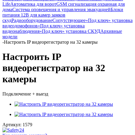
Life
Автоматика для ворот
GSM сигнализация охранная для
дома
Cистема оповещения и управления эвакуацией
Блоки
питания 12В для камер замков
скуд
Радиооборудование
Сопутствующее
«Под ключ» установка
видеодомофонов
«Под ключ» установка
видеонаблюдения
«Под ключ» установка СКУД
Архивные
модели
-
Настроить IP видеорегистратор на 32 камеры
Настроить IP
видеорегистратор на 32
камеры
Подключение + выезд
Артикул:
1579