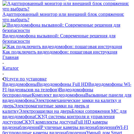
Адаптированный монитор или внешний блок сопряжения:
что выбрать?
Видеодомофона вызывной: Современные решения для
безопасности
Как подключить видеодомофон: пошаговая инструкция
Главная
-
Каталог
-
Услуги по установке
Видеодомофоны
Видеодомофоны Full HD
Видеодомофоны WI-
FI (видеовызов на телефон)
Видеодомофоны
беспроводные
Комплект видеодомофона
Вызывные панели для
видеодомофона
Электромеханические замки на калитку и
дверь
Электромагнитные замки на дверь и
калитку
Электрозащелки на дверь
Блоки сопряжения МС для
видеодомофона
СКУД системы контроля и управления
доступом
СКУД комплекты доступа
Full HD камеры
видеонаблюдения
IP уличные камеры видеонаблюдения
WI-FI
беспроводные камеры видеонаблюдения
Умный дом Smart