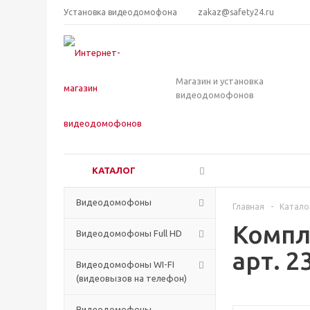
Установка видеодомофона
zakaz@safety24.ru
Магазин и установка
видеодомофонов
КАТАЛОГ
Видеодомофоны
Главная
-
Катало
Компл
Видеодомофоны Full HD
арт. 2
Видеодомофоны WI-FI
(видеовызов на телефон)
Видеодомофоны