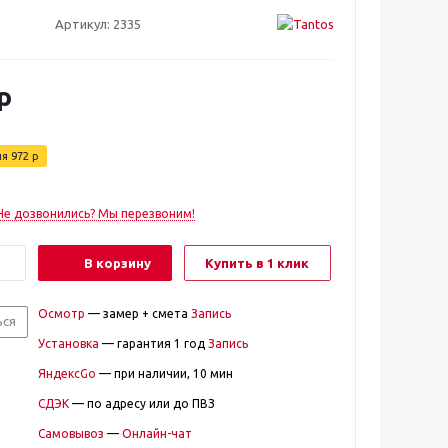
Артикул:
2335
р
ия
972
р
Не дозвонились? Мы перезвоним!
В корзину
Купить в 1 клик
Осмотр
— замер + смета
Запись
ься
Установка
— гарантия 1 год
Запись
ЯндексGo
— при наличии, 10 мин
СДЭК
— по адресу или до ПВЗ
Самовывоз
—
Онлайн-чат