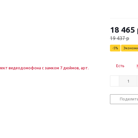
18 465
19 437
р
-
5
%
Эконом
Есть
Поделит