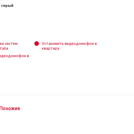
 серый
ки систем
Установить видеодомофон в
тупа
квартиру
видеодомофон в
е
Похожие