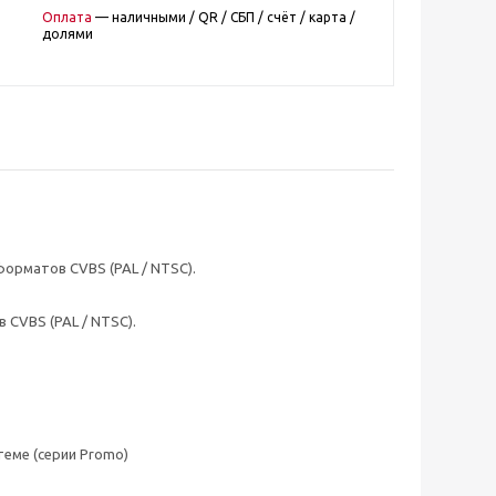
Оплата
— наличными / QR / СБП / счёт / карта /
долями
орматов CVBS (PAL / NTSC).
CVBS (PAL / NTSC).
еме (серии Promo)