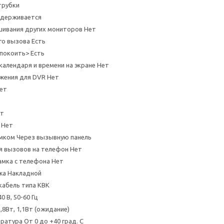
трубки
держивается
шивания других мониторов Нет
о вызова Есть
покоить> Есть
алендаря и времени на экране Нет
жения для DVR Нет
ет
ет
 Нет
мком Через вызывную панель
я вызовов на телефон Нет
мка с телефона Нет
жа Накладной
абель типа КВК
0 В, 50-60 Гц
,8Вт, 1,1Вт (ожидание)
ратура От 0 до +40 град. С