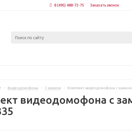
8 (495) 488-72-75
Заказать звонок
г
-
Видеодомофоны
-
С замком
-
Комплект видеодомофона с замком 
ект видеодомофона с за
335