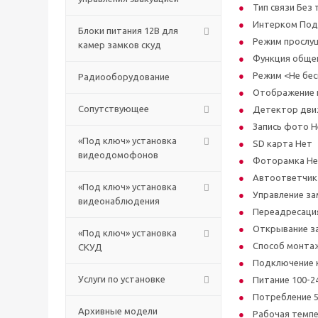
Тип связи Без 
Интерком Под
Блоки питания 12В для
Режим прослу
камер замков скуд
Функция общег
Режим <Не бес
Радиооборудование
Отображение к
Сопутствующее
Детектор дви
Запись фото Н
«Под ключ» установка
SD карта Нет
видеодомофонов
Фоторамка Н
Автоответчик
«Под ключ» установка
Управление за
видеонаблюдения
Переадресаци
Открывание за
«Под ключ» установка
Способ монта
СКУД
Подключение к
Услуги по установке
Питание 100-24
Потребление 5
Архивные модели
Рабочая темпе