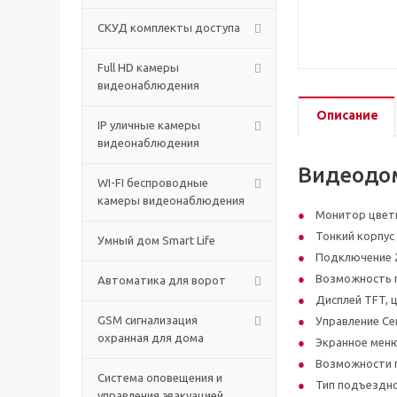
СКУД комплекты доступа
Full HD камеры
видеонаблюдения
Описание
IP уличные камеры
видеонаблюдения
Видеодо
WI-FI беспроводные
камеры видеонаблюдения
Монитор цветн
Тонкий корпус
Умный дом Smart Life
Подключение 2
Возможность п
Автоматика для ворот
Дисплей TFT, 
GSM сигнализация
Управление Се
охранная для дома
Экранное мен
Возможности п
Cистема оповещения и
Тип подъездн
управления эвакуацией