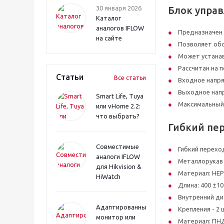
30 января 2026
Блок упра
Каталог
аналогов IFLOW
Предназначен 
на сайте
Позволяет обо
Может устанав
Рассчитан на 
Статьи
Все статьи
Входное напря
Выходное напр
Smart Life, Tuya
Максимальный т
или vHome 2.2:
что выбрать?
Гибкий пе
Совместимые
Гибкий перехо
аналоги IFLOW
Металлорукав 
для Hikvision &
Материал: Н
HiWatch
Длина: 400 ±1
Внутренний ди
Адаптированный
Крепления - 2 
монитор или
Материал: ПН