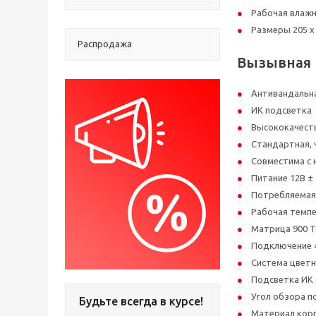
Рабочая влаж
Размеры 205 х 
Распродажа
Вызывная 
Антивандальна
ИК подсветка
Высококачеств
Стандартная, 
Совместима с
Питание 12В ± 
Потребляемая
Рабочая темпе
Матрица 900 
Подключение 
Система цветн
Подсветка ИК 
Угол обзора по
Будьте всегда в курсе!
Материал кор