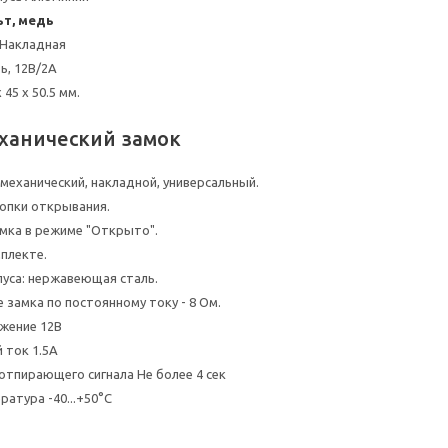
т, медь
 Накладная
ь, 12В/2А
 45 x 50.5 мм.
ханический замок
механический, накладной, универсальный.
опки открывания.
мка в режиме "Открыто".
мплекте.
уса: нержавеющая сталь.
 замка по постоянному току - 8 Ом.
жение 12В
 ток 1.5А
отпирающего сигнала Не более 4 сек
ратура -40...+50°C