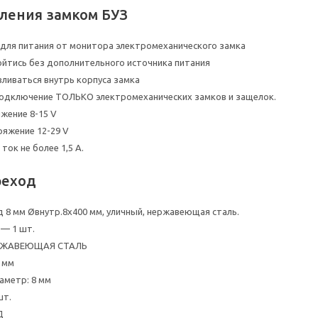
вления замком БУЗ
для питания от монитора электромеханического замка
йтись без дополнительного источника питания
ливаться внутрь корпуса замка
подключение ТОЛЬКО электромеханических замков и защелок.
жение 8-15 V
яжение 12-29 V
ок не более 1,5 А.
реход
д 8 мм Øвнутр.8х400 мм, уличный, нержавеющая сталь.
— 1 шт.
ЕРЖАВЕЮЩАЯ СТАЛЬ
0 мм
аметр: 8 мм
шт.
Д