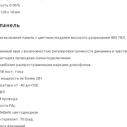
ность 0-95%
128 х 18 мм.
панель
я вызывная панель с цветным модулем высокого разрешения 900 ТВЛ.
енный звук с возможностью регулировки громкости динамика и чувст
четырех проводная схема подключения.
 наиболее распространенными марками домофонов.
1В пост. тока
 мощность не более 2Вт
ратура от -40 до+50С
ТВЛ
4 провода
ости PAL
940нМ, светодиодная
 горизонт. 70 град.
пуса Алюминий