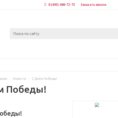
8 (495) 488-72-75
Заказать звонок
ании
-
Новости
-
С Днём Победы!
м Победы!
обеды!