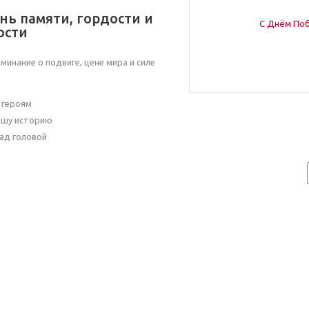
нь памяти, гордости и
ости
минание о подвиге, цене мира и силе
 героям
ашу историю
ад головой