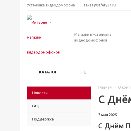
Установка видеодомофона
zakaz@safety24.ru
Магазин и установка
видеодомофонов
КАТАЛОГ
Главная
-
О комп
Новости
С Днё
FAQ
7 мая 2025
Поддержка
С Днём П