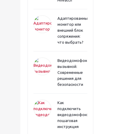
HiWatch
Адаптированный
монитор или
внешний блок
сопряжения:
что выбрать?
Видеодомофона
вызывной:
Современные
решения для
безопасности
Как
подключить
видеодомофон:
пошаговая
инструкция