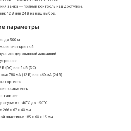
ния замка — полный контроль над доступом.
ия: 12 В или 24 В на ваш выбор.
ие параметры
: до 500 кг
ормально-открытый
пуса: анодированный алюминий
нутреннее
 В (DC) или 24 В (DC)
ка: 780 мА (12 В) или 460 мА (24 В)
катор: есть
ния замка: есть
ытия: нет
ратура: от -40°C до +50°C
 266 х 67 х 40 мм
й пластины: 185 х 60 х 15 мм