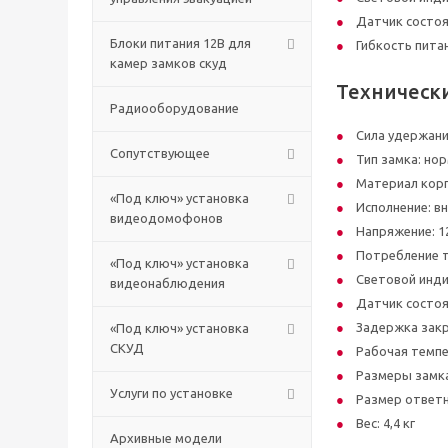
Датчик состоя
Блоки питания 12В для
Гибкость питан
камер замков скуд
Техническ
Радиооборудование
Сила удержания
Сопутствующее
Тип замка: н
Материал кор
«Под ключ» установка
Исполнение: в
видеодомофонов
Напряжение: 12
Потребление то
«Под ключ» установка
Световой инди
видеонаблюдения
Датчик состоя
Задержка закр
«Под ключ» установка
СКУД
Рабочая темпе
Размеры замка:
Услуги по установке
Размер ответно
Вес: 4,4 кг
Архивные модели