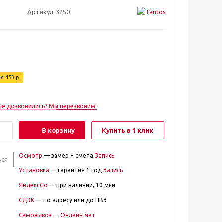
Артикул:
3250
ия
453
р
Не дозвонились? Мы перезвоним!
В корзину
Купить в 1 клик
Осмотр
— замер + смета
Запись
ься
Установка
— гарантия 1 год
Запись
ЯндексGo
— при наличии, 10 мин
СДЭК
— по адресу или до ПВЗ
Самовывоз
—
Онлайн-чат