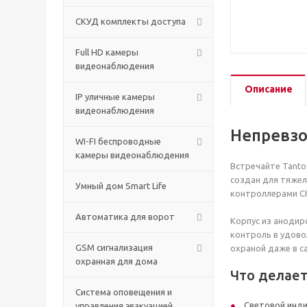
СКУД комплекты доступа
Full HD камеры
видеонаблюдения
Описание
IP уличные камеры
видеонаблюдения
Непревзо
WI-FI беспроводные
камеры видеонаблюдения
Встречайте Tanto
создан для тяжел
Умный дом Smart Life
контроллерами СК
Автоматика для ворот
Корпус из анодир
контроль в удово
GSM сигнализация
охраной даже в с
охранная для дома
Что делает
Cистема оповещения и
Световой инди
управления эвакуацией