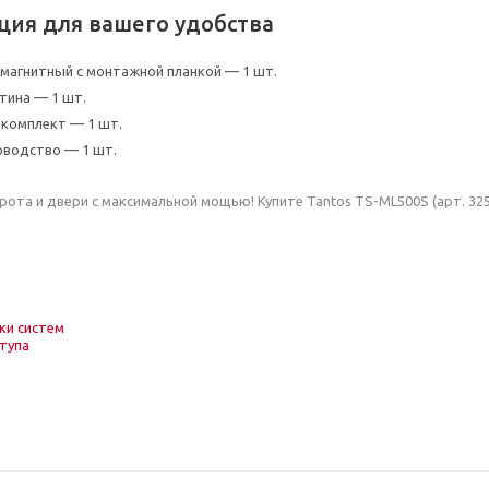
ция для вашего удобства
магнитный с монтажной планкой — 1 шт.
тина — 1 шт.
комплект — 1 шт.
оводство — 1 шт.
рота и двери с максимальной мощью! Купите Tantos TS-ML500S (арт. 32
ки систем
тупа