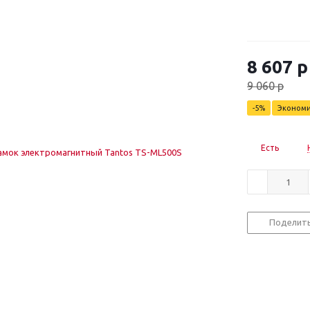
8 607
р
9 060
р
-
5
%
Эконом
Есть
Поделит