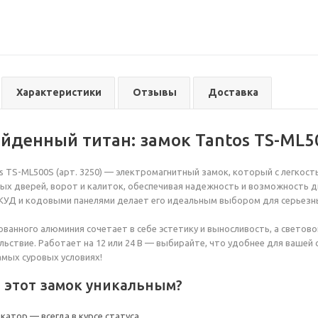
Характеристики
Отзывы
Доставка
йденный титан: замок Tantos TS-ML5
s TS-ML500S (арт. 3250) — электромагнитный замок, который с легкост
ых дверей, ворот и калиток, обеспечивая надежность и возможность д
УД и кодовыми панелями делает его идеальным выбором для серьезны
ованного алюминия сочетает в себе эстетику и выносливость, а свето
льствие. Работает на 12 или 24 В — выбирайте, что удобнее для вашей
амых суровых условиях!
 этот замок уникальным?
катор — всегда в курсе статуса.