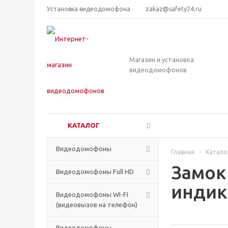
Установка видеодомофона
zakaz@safety24.ru
Магазин и установка
видеодомофонов
КАТАЛОГ
Видеодомофоны
Главная
-
Катало
Замок
Видеодомофоны Full HD
индик
Видеодомофоны WI-FI
(видеовызов на телефон)
Видеодомофоны