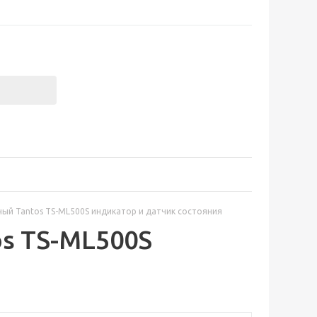
ый Tantos TS-ML500S индикатор и датчик состояния
s TS-ML500S