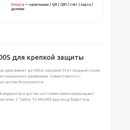
Оплата
— наличными / QR / СБП / счёт / карта /
долями
00S для крепкой защиты
ью удерживает до 500 кг нагрузки! Этот мощный страж
истанционного управления. Совместимость с
х систем безопасности.
вой индикатор и датчик состояния замка превращают
 системы. С Tantos TS-ML500S ваш вход будет под