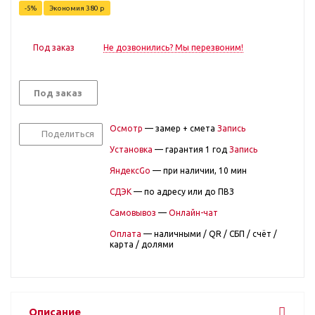
-
5
%
Экономия
380
р
Под заказ
Не дозвонились? Мы перезвоним!
Под заказ
Осмотр
— замер + смета
Запись
Поделиться
Установка
— гарантия 1 год
Запись
ЯндексGo
— при наличии, 10 мин
СДЭК
— по адресу или до ПВЗ
Самовывоз
—
Онлайн-чат
Оплата
— наличными / QR / СБП / счёт /
карта / долями
Описание