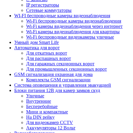
IP регистраторы
Сетевые коммутаторы
WI-FI беспроводные камеры видеонаблюдения
Wi-Fi беспроводные камеры видеонаблюдения
Wi-Fi камеры видеонаблюдения через интернет
Wi-Fi камеры видеонаблюдения для квартиры
Wi-Fi беспроводные видеокамеры уличные
Умный дом Smart Life
Автоматика для ворот
Для откатных ворот
Для распашных ворот
Для гаражных секционных ворот
Для промышленных секционных ворот
GSM сигнализация охранная для дома
Комплекты GSM сигнализации
Cистема оповещения и управления эвакуацией
Блоки питания 12В для камер замков скуд
Уличные
Внутренние
Бесперебойные
Мини и компактные
На DIN рейку
Для видеокамер CCTV
Аккумуляторы 12 Вольт