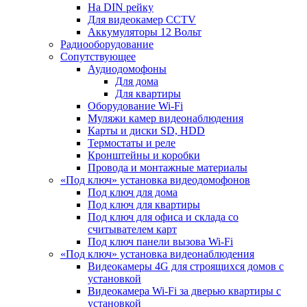
На DIN рейку
Для видеокамер CCTV
Аккумуляторы 12 Вольт
Радиооборудование
Сопутствующее
Аудиодомофоны
Для дома
Для квартиры
Оборудование Wi-Fi
Муляжи камер видеонаблюдения
Карты и диски SD, HDD
Термостаты и реле
Кронштейны и коробки
Провода и монтажные материалы
«Под ключ» установка видеодомофонов
Под ключ для дома
Под ключ для квартиры
Под ключ для офиса и склада со
считывателем карт
Под ключ панели вызова Wi-Fi
«Под ключ» установка видеонаблюдения
Видеокамеры 4G для строящихся домов с
установкой
Видеокамера Wi-Fi за дверью квартиры с
установкой