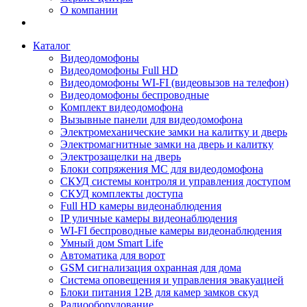
О компании
Каталог
Видеодомофоны
Видеодомофоны Full HD
Видеодомофоны WI-FI (видеовызов на телефон)
Видеодомофоны беспроводные
Комплект видеодомофона
Вызывные панели для видеодомофона
Электромеханические замки на калитку и дверь
Электромагнитные замки на дверь и калитку
Электрозащелки на дверь
Блоки сопряжения МС для видеодомофона
СКУД системы контроля и управления доступом
СКУД комплекты доступа
Full HD камеры видеонаблюдения
IP уличные камеры видеонаблюдения
WI-FI беспроводные камеры видеонаблюдения
Умный дом Smart Life
Автоматика для ворот
GSM сигнализация охранная для дома
Cистема оповещения и управления эвакуацией
Блоки питания 12В для камер замков скуд
Радиооборудование