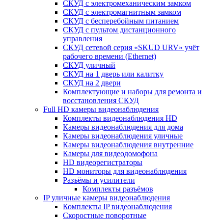
СКУД с электромеханическим замком
СКУД с электромагнитным замком
СКУД с бесперебойным питанием
СКУД с пультом дистанционного
управления
СКУД сетевой серия «SKUD URV» учёт
рабочего времени (Ethernet)
СКУД уличный
СКУД на 1 дверь или калитку
СКУД на 2 двери
Комплектующие и наборы для ремонта и
восстановления СКУД
Full HD камеры видеонаблюдения
Комплекты видеонаблюдения HD
Камеры видеонаблюдения для дома
Камеры видеонаблюдения уличные
Камеры видеонаблюдения внутренние
Камеры для видеодомофона
HD видеорегистраторы
HD мониторы для видеонаблюдения
Разъёмы и усилители
Комплекты разъёмов
IP уличные камеры видеонаблюдения
Комплекты IP видеонаблюдения
Скоростные поворотные