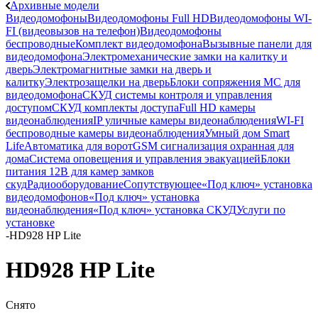
Архивные модели
Видеодомофоны
Видеодомофоны Full HD
Видеодомофоны WI-
FI (видеовызов на телефон)
Видеодомофоны
беспроводные
Комплект видеодомофона
Вызывные панели для
видеодомофона
Электромеханические замки на калитку и
дверь
Электромагнитные замки на дверь и
калитку
Электрозащелки на дверь
Блоки сопряжения МС для
видеодомофона
СКУД системы контроля и управления
доступом
СКУД комплекты доступа
Full HD камеры
видеонаблюдения
IP уличные камеры видеонаблюдения
WI-FI
беспроводные камеры видеонаблюдения
Умный дом Smart
Life
Автоматика для ворот
GSM сигнализация охранная для
дома
Cистема оповещения и управления эвакуацией
Блоки
питания 12В для камер замков
скуд
Радиооборудование
Сопутствующее
«Под ключ» установка
видеодомофонов
«Под ключ» установка
видеонаблюдения
«Под ключ» установка СКУД
Услуги по
установке
-
HD928 HP Lite
HD928 HP Lite
Снято