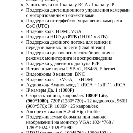
Запись звука по 1 каналу RCA / 1 каналу IP
Поддержка дистанционного управления камерами
с моторизованными объективами
Поддержка интерфейсов управления камерами
CoC (UTC)
Видеовыходы HDMI, VGA
Поддержка HDD
до 8TB
(1HDD x 8TB)
Поддержка двойного потока для записи и
передачи данных по сети (Dual Stream)
Поддержка цифрового масштабирования в
режимах мониторинга и воспроизведения
Поддержка удаленного доступа P2P
Встроенные порты USB х2, RS485, Ethernet
Видеовходы 8 каналов, BNC
Видеовыходы 1 хVGA, 1 хHDMI
Аудиовход/ Аудиовыход 1 xRCA + 1xIP / 1 xRCA
IP камеры Да, 1 (1080P)
Скорость записи, кадров/сек
1080P Lite,
(960*1080)
, 720P (1280*720) - 12 кадров/сек, 960H
(960*576); IP: 1080P - 25 кадров/сек
Алгоритм сжатия H.264 High Profile
Поддерживаемые форматы при выводе
изображений на монитор VGA: 1024*768 /
1280*1024 / 1920*1080
HDMI (со звуком): 1024*768 / 1280*1024 /