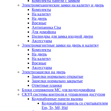
Комплекты панели с замком
Электромеханические замки на калитку и дверь
Комплекты
На калитку
На дверь
Врезные
Антипаника Cisa
Для домофона
Цилиндры для замка входной двери
Аксессуары
Электромагнитные замки на дверь и калитку
Комплекты
На дверь
На калитку
Врезные
Аксессуары
Электрозащелки на дверь
Защелки нормально открытые
Защелки нормально закрытые
Ответные планки
Блоки сопряжения МС для видеодомофона
СКУД системы контроля и управления доступом
Кодонаборные панели вызова
Кодонаборная панель со считывателем
Em, Te, Mf, Hid