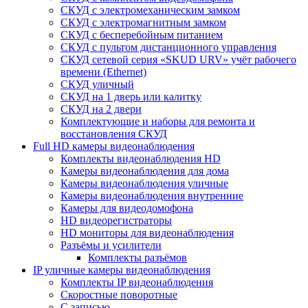
СКУД с электромеханическим замком
СКУД с электромагнитным замком
СКУД с бесперебойным питанием
СКУД с пультом дистанционного управления
СКУД сетевой серия «SKUD URV» учёт рабочего
времени (Ethernet)
СКУД уличный
СКУД на 1 дверь или калитку
СКУД на 2 двери
Комплектующие и наборы для ремонта и
восстановления СКУД
Full HD камеры видеонаблюдения
Комплекты видеонаблюдения HD
Камеры видеонаблюдения для дома
Камеры видеонаблюдения уличные
Камеры видеонаблюдения внутренние
Камеры для видеодомофона
HD видеорегистраторы
HD мониторы для видеонаблюдения
Разъёмы и усилители
Комплекты разъёмов
IP уличные камеры видеонаблюдения
Комплекты IP видеонаблюдения
Скоростные поворотные
С записью