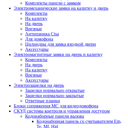
Комплекты панели с замком
Электромеханические замки на калитку и дверь
Комплекты
На калитку
На дверь
Врезные
Антипаника Cisa
Для домофона
Цилиндры для замка входной двери
Аксессуары
Электромагнитные замки на дверь и калитку
Комплекты
На дверь
На калитку
Врезные
Аксессуары
Электрозащелки на дверь
Защелки нормально открытые
Защелки нормально закрытые
Ответные планки
Блоки сопряжения МС для видеодомофона
СКУД системы контроля и управления доступом
Кодонаборные панели вызова
Кодонаборная панель со считывателем Em,
Te, Mf, Hid