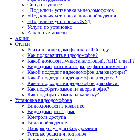
Сопутствующее
«Под ключ» установка видеодомофонов
«Под ключ» установка видеонаблюдения
«Под ключ» установка СКУД
Услуги по установке
Архивные модели
Акции
Статьи
Рейтинг видеодомофонов в 2026 году
Как подключить видеодомофон?
Какой домофон лучше: аналоговый, AHD или IP?
Видеодомофоны в интерьере (фото примерка)
Какой подходит видеодомофон для квартиры?
Какой подходит видеодомофон для дома?
Какой подходит видеодомофон для офиса?
Как подобрать замок на дверь в офис?
Как подобрать замок на калитку?
Установка видеодомофона
Видеодомофон в квартире
Видеодомофон в доме
Контроль доступа
Видеонаблюдение
Наборы услуг для оборудования
Готовые решения под ключ
Ремонт и диагностика