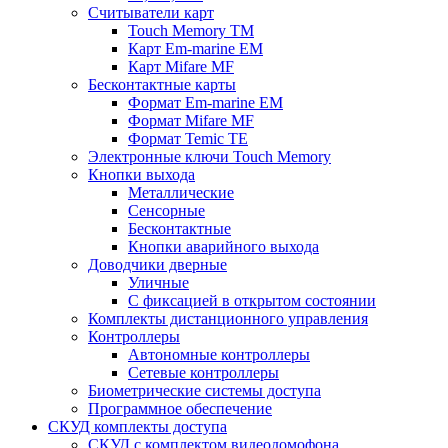
Считыватели карт
Touch Memory TM
Карт Em-marine EM
Карт Mifare MF
Бесконтактные карты
Формат Em-marine EM
Формат Mifare MF
Формат Temic TE
Электронные ключи Touch Memory
Кнопки выхода
Металлические
Сенсорные
Бесконтактные
Кнопки аварийного выхода
Доводчики дверные
Уличные
С фиксацией в открытом состоянии
Комплекты дистанционного управления
Контроллеры
Автономные контроллеры
Сетевые контроллеры
Биометрические системы доступа
Программное обеспечение
СКУД комплекты доступа
СКУД с комплектом видеодомофона