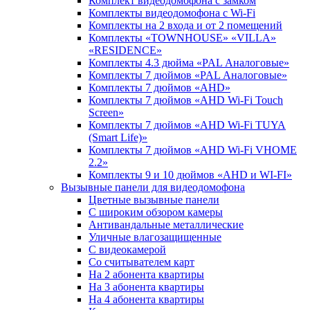
Комплект видеодомофона c замком
Комплекты видеодомофона с Wi-Fi
Комплекты на 2 входа и от 2 помещений
Комплекты «TOWNHOUSE» «VILLA»
«RESIDENCE»
Комплекты 4.3 дюйма «PAL Аналоговые»
Комплекты 7 дюймов «PAL Аналоговые»
Комплекты 7 дюймов «AHD»
Комплекты 7 дюймов «AHD Wi-Fi Touch
Screen»
Комплекты 7 дюймов «AHD Wi-Fi TUYA
(Smart Life)»
Комплекты 7 дюймов «AHD Wi-Fi VHOME
2.2»
Комплекты 9 и 10 дюймов «AHD и WI-FI»
Вызывные панели для видеодомофона
Цветные вызывные панели
С широким обзором камеры
Антивандальные металлические
Уличные влагозащищенные
С видеокамерой
Со считывателем карт
На 2 абонента квартиры
На 3 абонента квартиры
На 4 абонента квартиры