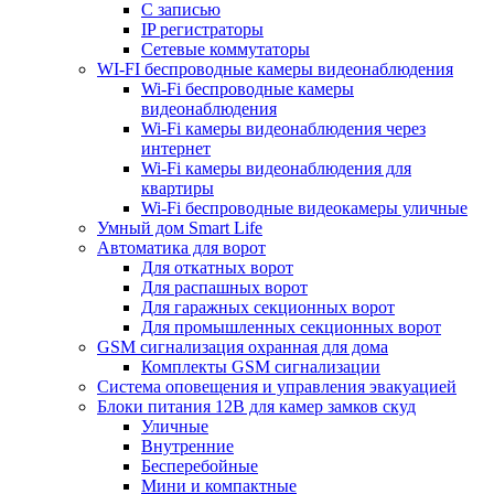
С записью
IP регистраторы
Сетевые коммутаторы
WI-FI беспроводные камеры видеонаблюдения
Wi-Fi беспроводные камеры
видеонаблюдения
Wi-Fi камеры видеонаблюдения через
интернет
Wi-Fi камеры видеонаблюдения для
квартиры
Wi-Fi беспроводные видеокамеры уличные
Умный дом Smart Life
Автоматика для ворот
Для откатных ворот
Для распашных ворот
Для гаражных секционных ворот
Для промышленных секционных ворот
GSM сигнализация охранная для дома
Комплекты GSM сигнализации
Cистема оповещения и управления эвакуацией
Блоки питания 12В для камер замков скуд
Уличные
Внутренние
Бесперебойные
Мини и компактные