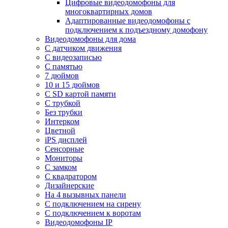
Цифровые видеодомофоны для
многоквартирных домов
Адаптированные видеодомофоны с
подключением к подъездному домофону
Видеодомофоны для дома
С датчиком движения
С видеозаписью
C памятью
7 дюймов
10 и 15 дюймов
С SD картой памяти
С трубкой
Без трубки
Интерком
Цветной
iPS дисплей
Сенсорные
Мониторы
С замком
C квадратором
Дизайнерские
На 4 вызывных панели
С подключением на сирену
С подключением к воротам
Видеодомофоны IP