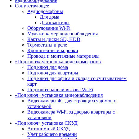
Радиооборудование
Сопутствующее
Аудиодомофоны
Для дома
Для квартиры
Оборудование Wi-Fi
Муляжи камер видеонаблюдения
Карты и диски SD, HDD
Термостаты и реле
Кронштейны и коробки
Провода и монтажные материалы
«Под ключ» установка видеодомофонов
Под ключ для дома
Под ключ для квартиры
Под ключ для офиса и склада со считывателем
карт
Под ключ панели вызова Wi-Fi
«Под ключ» установка видеонаблюдения
Видеокамеры 4G для строящихся домов с
установкой
Видеокамера Wi-Fi за дверью квартиры с
установкой
«Под ключ» установка СКУД
Автономный СКУД
Учёт рабочего времени