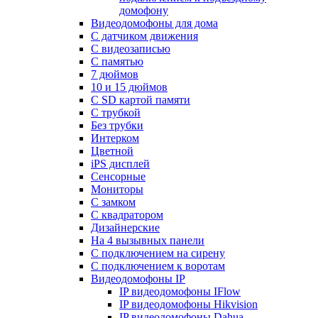
домофону
Видеодомофоны для дома
С датчиком движения
С видеозаписью
C памятью
7 дюймов
10 и 15 дюймов
С SD картой памяти
С трубкой
Без трубки
Интерком
Цветной
iPS дисплей
Сенсорные
Мониторы
С замком
C квадратором
Дизайнерские
На 4 вызывных панели
С подключением на сирену
С подключением к воротам
Видеодомофоны IP
IP видеодомофоны IFlow
IP видеодомофоны Hikvision
IP видеодомофоны Dahua