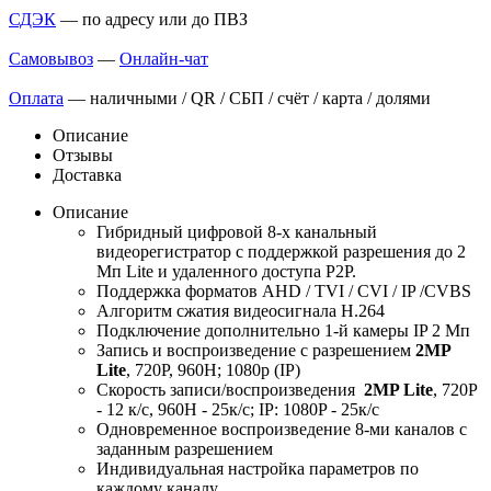
СДЭК
— по адресу или до ПВЗ
Самовывоз
—
Онлайн-чат
Оплата
— наличными / QR / СБП / счёт / карта / долями
Описание
Отзывы
Доставка
Описание
Гибридный цифровой 8-х канальный
видеорегистратор с поддержкой разрешения до 2
Мп Lite и удаленного доступа P2P.
Поддержка форматов AHD / TVI / CVI / IP /CVBS
Алгоритм сжатия видеосигнала H.264
Подключение дополнительно 1-й камеры IP 2 Мп
Запись и воспроизведение с разрешением
2MP
Lite
, 720P, 960H; 1080p (IP)
Скорость записи/воспроизведения
2MP Lite
, 720P
- 12 к/с, 960H - 25к/с; IP: 1080P - 25к/с
Одновременное воспроизведение 8-ми каналов с
заданным разрешением
Индивидуальная настройка параметров по
каждому каналу