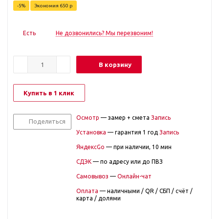
-
5
%
Экономия
650
р
Есть
Не дозвонились? Мы перезвоним!
В корзину
Купить в 1 клик
Осмотр
— замер + смета
Запись
Поделиться
Установка
— гарантия 1 год
Запись
ЯндексGo
— при наличии, 10 мин
СДЭК
— по адресу или до ПВЗ
Самовывоз
—
Онлайн-чат
Оплата
— наличными / QR / СБП / счёт /
карта / долями