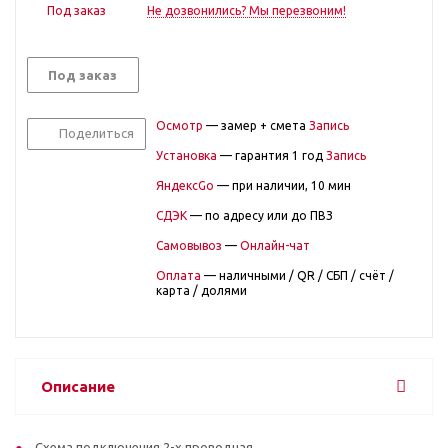
Под заказ
Не дозвонились? Мы перезвоним!
Под заказ
Осмотр
— замер + смета
Запись
Поделиться
Установка
— гарантия 1 год
Запись
ЯндексGo
— при наличии, 10 мин
СДЭК
— по адресу или до ПВЗ
Самовывоз
—
Онлайн-чат
Оплата
— наличными / QR / СБП / счёт /
карта / долями
Описание
Схема подключения 2-х проводная