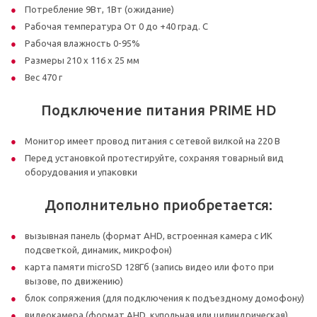
Потребление 9Вт, 1Вт (ожидание)
Рабочая температура От 0 до +40 град. С
Рабочая влажность 0-95%
Размеры 210 х 116 х 25 мм
Вес 470 г
Подключение питания PRIME HD
Монитор имеет провод питания с сетевой вилкой на 220 В
Перед установкой протестируйте, сохраняя товарный вид
оборудования и упаковки
Дополнительно приобретается:
вызывная панель (формат AHD, встроенная камера с ИК
подсветкой, динамик, микрофон)
карта памяти microSD 128Гб (запись видео или фото при
вызове, по движению)
блок сопряжения (для подключения к подъездному домофону)
видеокамера (формат AHD, купольная или цилиндрическая)