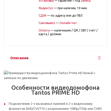
Установка
— гарантия 1 год
Запись
ЯндексGo
— при наличии, 10 мин
СДЭК
— по адресу или до ПВЗ
Самовывоз
—
Онлайн-чат
Оплата
— наличными / QR / СБП / счёт /
карта / долями
Описание
Особенности видеодомофона
Tantos PRIME HD
Подключение 2-х вызывных панелей и 2-х видеокамер
форматов AHD/CVI/TVI с разрешением 1080p/720p или CVBS