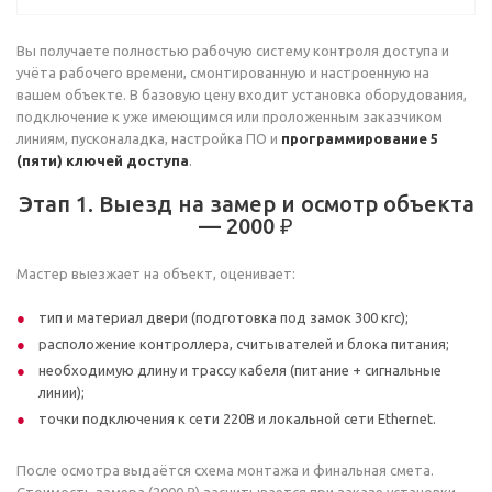
Вы получаете полностью рабочую систему контроля доступа и
учёта рабочего времени, смонтированную и настроенную на
вашем объекте. В базовую цену входит установка оборудования,
подключение к уже имеющимся или проложенным заказчиком
линиям, пусконаладка, настройка ПО и
программирование 5
(пяти) ключей доступа
.
Этап 1. Выезд на замер и осмотр объекта
— 2000 ₽
Мастер выезжает на объект, оценивает:
тип и материал двери (подготовка под замок 300 кгс);
расположение контроллера, считывателей и блока питания;
необходимую длину и трассу кабеля (питание + сигнальные
линии);
точки подключения к сети 220В и локальной сети Ethernet.
После осмотра выдаётся схема монтажа и финальная смета.
Стоимость замера (2000 ₽) засчитывается при заказе установки.