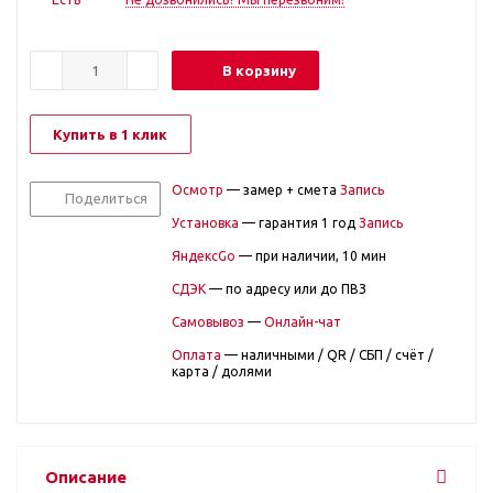
В корзину
Купить в 1 клик
Осмотр
— замер + смета
Запись
Поделиться
Установка
— гарантия 1 год
Запись
ЯндексGo
— при наличии, 10 мин
СДЭК
— по адресу или до ПВЗ
Самовывоз
—
Онлайн-чат
Оплата
— наличными / QR / СБП / счёт /
карта / долями
Описание