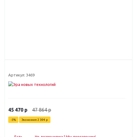
Артикул:
3469
47 864
р
45 470
р
-
5
%
Экономия
2 394
р
Есть
Не дозвонились? Мы перезвоним!