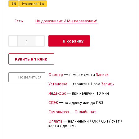
-
5
%
Экономия
43
р
Есть
Не дозвонились? Мы перезвоним!
В корзину
Купить в 1 клик
Осмотр
— замер + смета
Запись
Поделиться
Установка
— гарантия 1 год
Запись
ЯндексGo
— при наличии, 10 мин
СДЭК
— по адресу или до ПВЗ
Самовывоз
—
Онлайн-чат
Оплата
— наличными / QR / СБП / счёт /
карта / долями