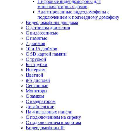
Цифровые видеодомофоны для
многоквартирных домов
Адаптированные видеодомофоны с
подключением к подъездному домофону
Видеодомофоны для дома
С датчиком движения
С видеозаписью
C памятью
7 дюймов
10 и 15 дюймов
С SD картой памяти
С трубкой
Без трубки
Интерком
Цветной
iPS дисплей
Сенсорные
Мониторы
С замком
C квадратором
Дизайнерские
На 4 вызывных панели
С подключением на сирену
С подключением к воротам
Видеодомофоны IP