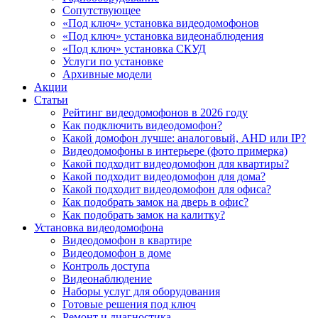
Сопутствующее
«Под ключ» установка видеодомофонов
«Под ключ» установка видеонаблюдения
«Под ключ» установка СКУД
Услуги по установке
Архивные модели
Акции
Статьи
Рейтинг видеодомофонов в 2026 году
Как подключить видеодомофон?
Какой домофон лучше: аналоговый, AHD или IP?
Видеодомофоны в интерьере (фото примерка)
Какой подходит видеодомофон для квартиры?
Какой подходит видеодомофон для дома?
Какой подходит видеодомофон для офиса?
Как подобрать замок на дверь в офис?
Как подобрать замок на калитку?
Установка видеодомофона
Видеодомофон в квартире
Видеодомофон в доме
Контроль доступа
Видеонаблюдение
Наборы услуг для оборудования
Готовые решения под ключ
Ремонт и диагностика