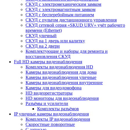
СКУД с электромеханическим замком
СКУД с электромагнитным замком
СКУД с бесперебойным питанием
СКУД с пультом дистанционного управления
СКУД сетевой серия «SKUD URV» учёт рабочего
времени (Ethernet)
СКУД уличный
СКУД на 1 дверь или калитку
СКУД на 2 двери
Комплектующие и наборы для ремонта и
восстановления СКУД
Full HD камеры видеонаблюдения
Комплекты видеонаблюдения HD
Камеры видеонаблюдения для дома
Камеры видеонаблюдения уличные
Камеры видеонаблюдения внутренние
Камеры для видеодомофона
HD видеорегистраторы
HD мониторы для видеонаблюдения
Разъёмы и усилители
Комплекты разъёмов
IP уличные камеры видеонаблюдения
Комплекты IP видеонаблюдения
Скоростные поворотные
С записью