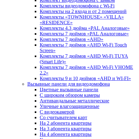
Комплект видеодомофона c замком
Комплекты видеодомофона с Wi-Fi
Комплекты на 2 входа и от 2 помещений
Комплекты «TOWNHOUSE» «VILLA»
«RESIDENCE»
Комплекты 4.3 дюйма «PAL Аналоговые»
Комплекты 7 дюймов «PAL Аналоговые»
Комплекты 7 дюймов «AHD»
Комплекты 7 дюймов «AHD Wi-Fi Touch
Screen»
Комплекты 7 дюймов «AHD Wi-Fi TUYA
(Smart Life)»
Комплекты 7 дюймов «AHD Wi-Fi VHOME
2.2»
Комплекты 9 и 10 дюймов «AHD и WI-FI»
Вызывные панели для видеодомофона
Цветные вызывные панели
С широким обзором камеры
Антивандальные металлические
Уличные влагозащищенные
С видеокамерой
Со считывателем карт
На 2 абонента квартиры
На 3 абонента квартиры
На 4 абонента квартиры