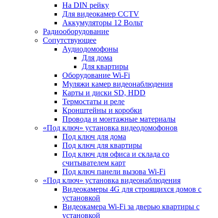
На DIN рейку
Для видеокамер CCTV
Аккумуляторы 12 Вольт
Радиооборудование
Сопутствующее
Аудиодомофоны
Для дома
Для квартиры
Оборудование Wi-Fi
Муляжи камер видеонаблюдения
Карты и диски SD, HDD
Термостаты и реле
Кронштейны и коробки
Провода и монтажные материалы
«Под ключ» установка видеодомофонов
Под ключ для дома
Под ключ для квартиры
Под ключ для офиса и склада со
считывателем карт
Под ключ панели вызова Wi-Fi
«Под ключ» установка видеонаблюдения
Видеокамеры 4G для строящихся домов с
установкой
Видеокамера Wi-Fi за дверью квартиры с
установкой