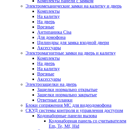
Комплекты панели с замком
Электромеханические замки на калитку и дверь
Комплекты
На калитку
На дверь
Врезные
Антипаника Cisa
Для домофона
Цилиндры для замка входной двери
Аксессуары
Электромагнитные замки на дверь и калитку
Комплекты
На дверь
На калитку
Врезные
Аксессуары
Электрозащелки на дверь
Защелки нормально открытые
Защелки нормально закрытые
Ответные планки
Блоки сопряжения МС для видеодомофона
СКУД системы контроля и управления доступом
Кодонаборные панели вызова
Кодонаборная панель со считывателем
Em, Te, Mf, Hid