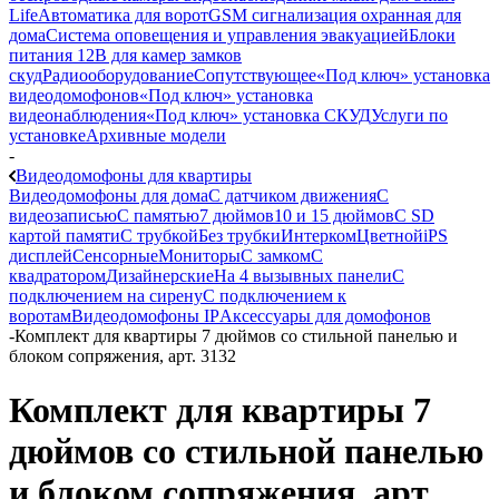
Life
Автоматика для ворот
GSM сигнализация охранная для
дома
Cистема оповещения и управления эвакуацией
Блоки
питания 12В для камер замков
скуд
Радиооборудование
Сопутствующее
«Под ключ» установка
видеодомофонов
«Под ключ» установка
видеонаблюдения
«Под ключ» установка СКУД
Услуги по
установке
Архивные модели
-
Видеодомофоны для квартиры
Видеодомофоны для дома
С датчиком движения
С
видеозаписью
C памятью
7 дюймов
10 и 15 дюймов
С SD
картой памяти
С трубкой
Без трубки
Интерком
Цветной
iPS
дисплей
Сенсорные
Мониторы
С замком
C
квадратором
Дизайнерские
На 4 вызывных панели
С
подключением на сирену
С подключением к
воротам
Видеодомофоны IP
Аксессуары для домофонов
-
Комплект для квартиры 7 дюймов со стильной панелью и
блоком сопряжения, арт. 3132
Комплект для квартиры 7
дюймов со стильной панелью
и блоком сопряжения, арт.