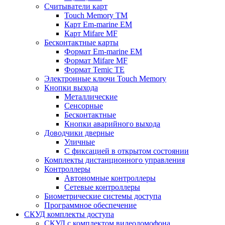
Считыватели карт
Touch Memory TM
Карт Em-marine EM
Карт Mifare MF
Бесконтактные карты
Формат Em-marine EM
Формат Mifare MF
Формат Temic TE
Электронные ключи Touch Memory
Кнопки выхода
Металлические
Сенсорные
Бесконтактные
Кнопки аварийного выхода
Доводчики дверные
Уличные
С фиксацией в открытом состоянии
Комплекты дистанционного управления
Контроллеры
Автономные контроллеры
Сетевые контроллеры
Биометрические системы доступа
Программное обеспечение
СКУД комплекты доступа
СКУД с комплектом видеодомофона