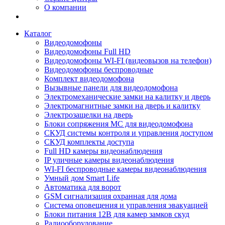
О компании
Каталог
Видеодомофоны
Видеодомофоны Full HD
Видеодомофоны WI-FI (видеовызов на телефон)
Видеодомофоны беспроводные
Комплект видеодомофона
Вызывные панели для видеодомофона
Электромеханические замки на калитку и дверь
Электромагнитные замки на дверь и калитку
Электрозащелки на дверь
Блоки сопряжения МС для видеодомофона
СКУД системы контроля и управления доступом
СКУД комплекты доступа
Full HD камеры видеонаблюдения
IP уличные камеры видеонаблюдения
WI-FI беспроводные камеры видеонаблюдения
Умный дом Smart Life
Автоматика для ворот
GSM сигнализация охранная для дома
Cистема оповещения и управления эвакуацией
Блоки питания 12В для камер замков скуд
Радиооборудование