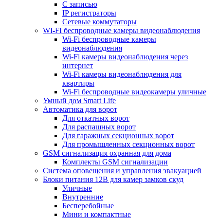
С записью
IP регистраторы
Сетевые коммутаторы
WI-FI беспроводные камеры видеонаблюдения
Wi-Fi беспроводные камеры
видеонаблюдения
Wi-Fi камеры видеонаблюдения через
интернет
Wi-Fi камеры видеонаблюдения для
квартиры
Wi-Fi беспроводные видеокамеры уличные
Умный дом Smart Life
Автоматика для ворот
Для откатных ворот
Для распашных ворот
Для гаражных секционных ворот
Для промышленных секционных ворот
GSM сигнализация охранная для дома
Комплекты GSM сигнализации
Cистема оповещения и управления эвакуацией
Блоки питания 12В для камер замков скуд
Уличные
Внутренние
Бесперебойные
Мини и компактные