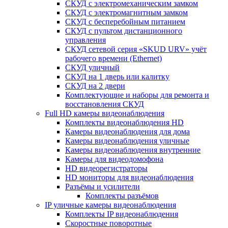
СКУД с электромеханическим замком
СКУД с электромагнитным замком
СКУД с бесперебойным питанием
СКУД с пультом дистанционного
управления
СКУД сетевой серия «SKUD URV» учёт
рабочего времени (Ethernet)
СКУД уличный
СКУД на 1 дверь или калитку
СКУД на 2 двери
Комплектующие и наборы для ремонта и
восстановления СКУД
Full HD камеры видеонаблюдения
Комплекты видеонаблюдения HD
Камеры видеонаблюдения для дома
Камеры видеонаблюдения уличные
Камеры видеонаблюдения внутренние
Камеры для видеодомофона
HD видеорегистраторы
HD мониторы для видеонаблюдения
Разъёмы и усилители
Комплекты разъёмов
IP уличные камеры видеонаблюдения
Комплекты IP видеонаблюдения
Скоростные поворотные