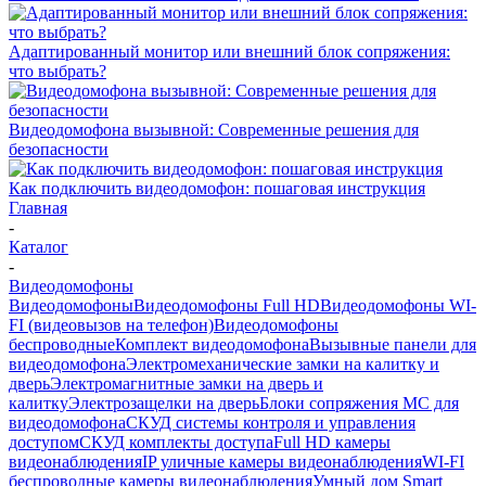
Адаптированный монитор или внешний блок сопряжения:
что выбрать?
Видеодомофона вызывной: Современные решения для
безопасности
Как подключить видеодомофон: пошаговая инструкция
Главная
-
Каталог
-
Видеодомофоны
Видеодомофоны
Видеодомофоны Full HD
Видеодомофоны WI-
FI (видеовызов на телефон)
Видеодомофоны
беспроводные
Комплект видеодомофона
Вызывные панели для
видеодомофона
Электромеханические замки на калитку и
дверь
Электромагнитные замки на дверь и
калитку
Электрозащелки на дверь
Блоки сопряжения МС для
видеодомофона
СКУД системы контроля и управления
доступом
СКУД комплекты доступа
Full HD камеры
видеонаблюдения
IP уличные камеры видеонаблюдения
WI-FI
беспроводные камеры видеонаблюдения
Умный дом Smart