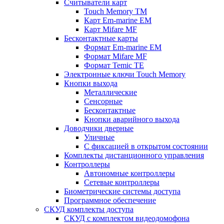
Считыватели карт
Touch Memory TM
Карт Em-marine EM
Карт Mifare MF
Бесконтактные карты
Формат Em-marine EM
Формат Mifare MF
Формат Temic TE
Электронные ключи Touch Memory
Кнопки выхода
Металлические
Сенсорные
Бесконтактные
Кнопки аварийного выхода
Доводчики дверные
Уличные
С фиксацией в открытом состоянии
Комплекты дистанционного управления
Контроллеры
Автономные контроллеры
Сетевые контроллеры
Биометрические системы доступа
Программное обеспечение
СКУД комплекты доступа
СКУД с комплектом видеодомофона