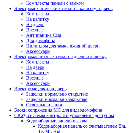
Комплекты панели с замком
Электромеханические замки на калитку и дверь
Комплекты
На калитку
На дверь
Врезные
Антипаника Cisa
Для домофона
Цилиндры для замка входной двери
Аксессуары
Электромагнитные замки на дверь и калитку
Комплекты
На дверь
На калитку
Врезные
Аксессуары
Электрозащелки на дверь
Защелки нормально открытые
Защелки нормально закрытые
Ответные планки
Блоки сопряжения МС для видеодомофона
СКУД системы контроля и управления доступом
Кодонаборные панели вызова
Кодонаборная панель со считывателем Em,
Te, Mf, Hid