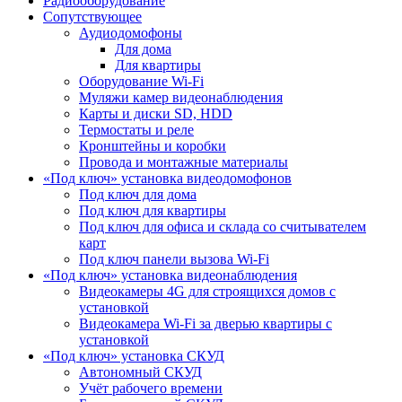
Радиооборудование
Сопутствующее
Аудиодомофоны
Для дома
Для квартиры
Оборудование Wi-Fi
Муляжи камер видеонаблюдения
Карты и диски SD, HDD
Термостаты и реле
Кронштейны и коробки
Провода и монтажные материалы
«Под ключ» установка видеодомофонов
Под ключ для дома
Под ключ для квартиры
Под ключ для офиса и склада со считывателем
карт
Под ключ панели вызова Wi-Fi
«Под ключ» установка видеонаблюдения
Видеокамеры 4G для строящихся домов с
установкой
Видеокамера Wi-Fi за дверью квартиры с
установкой
«Под ключ» установка СКУД
Автономный СКУД
Учёт рабочего времени