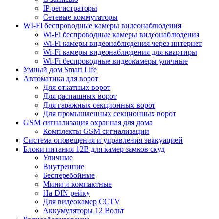
IP регистраторы
Сетевые коммутаторы
WI-FI беспроводные камеры видеонаблюдения
Wi-Fi беспроводные камеры видеонаблюдения
Wi-Fi камеры видеонаблюдения через интернет
Wi-Fi камеры видеонаблюдения для квартиры
Wi-Fi беспроводные видеокамеры уличные
Умный дом Smart Life
Автоматика для ворот
Для откатных ворот
Для распашных ворот
Для гаражных секционных ворот
Для промышленных секционных ворот
GSM сигнализация охранная для дома
Комплекты GSM сигнализации
Cистема оповещения и управления эвакуацией
Блоки питания 12В для камер замков скуд
Уличные
Внутренние
Бесперебойные
Мини и компактные
На DIN рейку
Для видеокамер CCTV
Аккумуляторы 12 Вольт