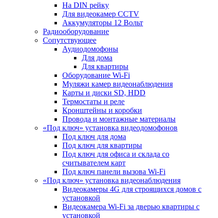
На DIN рейку
Для видеокамер CCTV
Аккумуляторы 12 Вольт
Радиооборудование
Сопутствующее
Аудиодомофоны
Для дома
Для квартиры
Оборудование Wi-Fi
Муляжи камер видеонаблюдения
Карты и диски SD, HDD
Термостаты и реле
Кронштейны и коробки
Провода и монтажные материалы
«Под ключ» установка видеодомофонов
Под ключ для дома
Под ключ для квартиры
Под ключ для офиса и склада со
считывателем карт
Под ключ панели вызова Wi-Fi
«Под ключ» установка видеонаблюдения
Видеокамеры 4G для строящихся домов с
установкой
Видеокамера Wi-Fi за дверью квартиры с
установкой