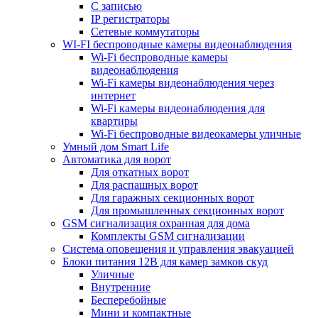
С записью
IP регистраторы
Сетевые коммутаторы
WI-FI беспроводные камеры видеонаблюдения
Wi-Fi беспроводные камеры
видеонаблюдения
Wi-Fi камеры видеонаблюдения через
интернет
Wi-Fi камеры видеонаблюдения для
квартиры
Wi-Fi беспроводные видеокамеры уличные
Умный дом Smart Life
Автоматика для ворот
Для откатных ворот
Для распашных ворот
Для гаражных секционных ворот
Для промышленных секционных ворот
GSM сигнализация охранная для дома
Комплекты GSM сигнализации
Cистема оповещения и управления эвакуацией
Блоки питания 12В для камер замков скуд
Уличные
Внутренние
Бесперебойные
Мини и компактные