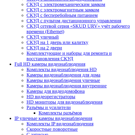
СКУД с электромеханическим замком
СКУД с электромагнитным замком
СКУД с бесперебойным питанием
СКУД с пультом дистанционного управления
СКУД сетевой серия «SKUD URV» учёт рабочего
времени (Ethernet)
СКУД уличный
СКУД на 1 дверь или калитку
СКУД на 2 двери
Комплектующие и наборы для ремонта и
восстановления СКУД
Full HD камеры видеонаблюдения
Комплекты видеонаблюдения HD
Камеры видеонаблюдения для дома
Камеры видеонаблюдения уличные
Камеры видеонаблюдения внутренние
Камеры для видеодомофона
HD видеорегистраторы
HD мониторы для видеонаблюдения
Разъёмы и усилители
Комплекты разъёмов
IP уличные камеры видеонаблюдения
Комплекты IP видеонаблюдения
Скоростные поворотные
С записью