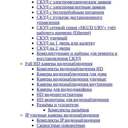
СКУД с электромеханическим замком
СКУД с электромагнитным замком
СКУД с бесперебойным питанием
СКУД с пультом дистанционного
управления
СКУД сетевой серия «SKUD URV» учёт
рабочего времени (Ethernet)
СКУД уличный
СКУД на 1 дверь или калитку
СКУД на 2 двери
Комплектующие и наборы для ремонта и
восстановления СКУД
Full HD камеры видеонаблюдения
Комплекты видеонаблюдения HD
Камеры видеонаблюдения для дома
Камеры видеонаблюдения уличные
Камеры видеонаблюдения внутренние
Камеры для видеодомофона
HD видеорегистраторы
HD мониторы для видеонаблюдения
Разъёмы и усилители
Комплекты разъёмов
IP уличные камеры видеонаблюдения
Комплекты IP видеонаблюдения
Скоростные поворотные