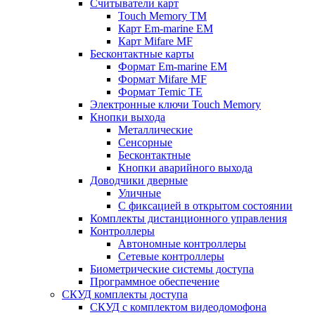
Считыватели карт
Touch Memory TM
Карт Em-marine EM
Карт Mifare MF
Бесконтактные карты
Формат Em-marine EM
Формат Mifare MF
Формат Temic TE
Электронные ключи Touch Memory
Кнопки выхода
Металлические
Сенсорные
Бесконтактные
Кнопки аварийного выхода
Доводчики дверные
Уличные
С фиксацией в открытом состоянии
Комплекты дистанционного управления
Контроллеры
Автономные контроллеры
Сетевые контроллеры
Биометрические системы доступа
Программное обеспечение
СКУД комплекты доступа
СКУД с комплектом видеодомофона