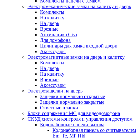
Комплекты панели с замком
Электромеханические замки на калитку и дверь
Комплекты
На калитку
На дверь
Врезные
Антипаника Cisa
Для домофона
Цилиндры для замка входной двери
Аксессуары
Электромагнитные замки на дверь и калитку
Комплекты
На дверь
На калитку
Врезные
Аксессуары
Электрозащелки на дверь
Защелки нормально открытые
Защелки нормально закрытые
Ответные планки
Блоки сопряжения МС для видеодомофона
СКУД системы контроля и управления доступом
Кодонаборные панели вызова
Кодонаборная панель со считывателем
Em, Te, Mf, Hid