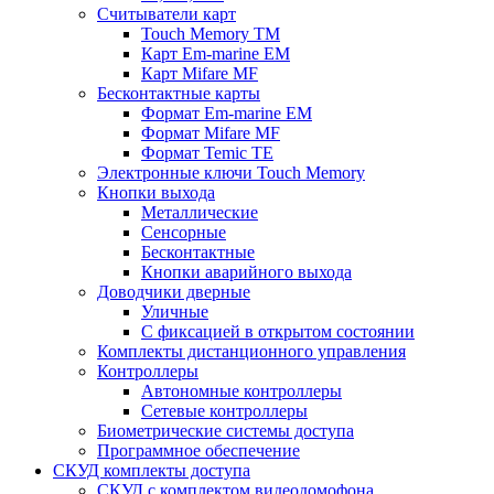
Считыватели карт
Touch Memory TM
Карт Em-marine EM
Карт Mifare MF
Бесконтактные карты
Формат Em-marine EM
Формат Mifare MF
Формат Temic TE
Электронные ключи Touch Memory
Кнопки выхода
Металлические
Сенсорные
Бесконтактные
Кнопки аварийного выхода
Доводчики дверные
Уличные
С фиксацией в открытом состоянии
Комплекты дистанционного управления
Контроллеры
Автономные контроллеры
Сетевые контроллеры
Биометрические системы доступа
Программное обеспечение
СКУД комплекты доступа
СКУД с комплектом видеодомофона