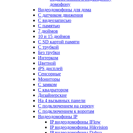
домофону
Видеодомофоны для дома
С датчиком движения
С видеозаписью
C памятью
7 дюймов
10 и 15 дюймов
С SD картой памяти
С трубкой
Без трубки
Интерком
Цветной
iPS дисплей
Сенсорные
Мониторы
С замком
C квадратором
Дизайнерские
На 4 вызывных панели
С подключением на сирену
С подключением к воротам
Видеодомофоны IP
IP видеодомофоны IFlow
IP видеодомофоны Hikvision
IP видеодомофоны Dahua