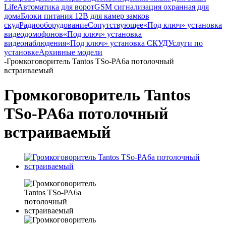
Life
Автоматика для ворот
GSM сигнализация охранная для
дома
Блоки питания 12В для камер замков
скуд
Радиооборудование
Сопутствующее
«Под ключ» установка
видеодомофонов
«Под ключ» установка
видеонаблюдения
«Под ключ» установка СКУД
Услуги по
установке
Архивные модели
-
Громкоговоритель Tantos TSo-PA6a потолочный
встраиваемый
Громкоговоритель Tantos
TSo-PA6a потолочный
встраиваемый