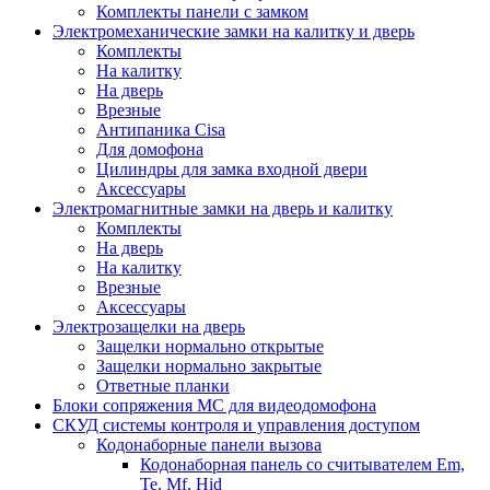
Комплекты панели с замком
Электромеханические замки на калитку и дверь
Комплекты
На калитку
На дверь
Врезные
Антипаника Cisa
Для домофона
Цилиндры для замка входной двери
Аксессуары
Электромагнитные замки на дверь и калитку
Комплекты
На дверь
На калитку
Врезные
Аксессуары
Электрозащелки на дверь
Защелки нормально открытые
Защелки нормально закрытые
Ответные планки
Блоки сопряжения МС для видеодомофона
СКУД системы контроля и управления доступом
Кодонаборные панели вызова
Кодонаборная панель со считывателем Em,
Te, Mf, Hid