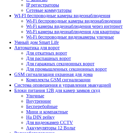
IP регистраторы
Сетевые коммутаторы
WI-FI беспроводные камеры видеонаблюдения
Wi-Fi беспроводные камеры видеонаблюдения
Wi-Fi камеры видеонаблюдения через интернет
Wi-Fi камеры видеонаблюдения для квартиры
Wi-Fi беспроводные видеокамеры уличные
Умный дом Smart Life
Автоматика для ворот
Для откатных ворот
Для распашных ворот
Для гаражных секционных ворот
Для промышленных секционных ворот
GSM сигнализация охранная для дома
Комплекты GSM сигнализации
Cистема оповещения и управления эвакуацией
Блоки питания 12В для камер замков скуд
Уличные
Внутренние
Бесперебойные
Мини и компактные
На DIN рейку
Для видеокамер CCTV
Аккумуляторы 12 Вольт