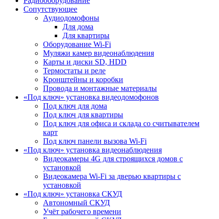
Радиооборудование
Сопутствующее
Аудиодомофоны
Для дома
Для квартиры
Оборудование Wi-Fi
Муляжи камер видеонаблюдения
Карты и диски SD, HDD
Термостаты и реле
Кронштейны и коробки
Провода и монтажные материалы
«Под ключ» установка видеодомофонов
Под ключ для дома
Под ключ для квартиры
Под ключ для офиса и склада со считывателем
карт
Под ключ панели вызова Wi-Fi
«Под ключ» установка видеонаблюдения
Видеокамеры 4G для строящихся домов с
установкой
Видеокамера Wi-Fi за дверью квартиры с
установкой
«Под ключ» установка СКУД
Автономный СКУД
Учёт рабочего времени