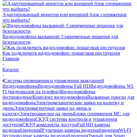
Адаптированный монитор или внешний блок сопряжения:
что выбрать?
Видеодомофона вызывной: Современные решения для
безопасности
Как подключить видеодомофон: пошаговая инструкция
Главная
-
Каталог
-
Cистема оповещения и управления эвакуацией
Видеодомофоны
Видеодомофоны Full HD
Видеодомофоны WI-
FI (видеовызов на телефон)
Видеодомофоны
беспроводные
Комплект видеодомофона
Вызывные панели для
видеодомофона
Электромеханические замки на калитку и
дверь
Электромагнитные замки на дверь и
калитку
Электрозащелки на дверь
Блоки сопряжения МС для
видеодомофона
СКУД системы контроля и управления
доступом
СКУД комплекты доступа
Full HD камеры
видеонаблюдения
IP уличные камеры видеонаблюдения
WI-FI
беспроводные камеры видеонаблюдения
Умный дом Smart