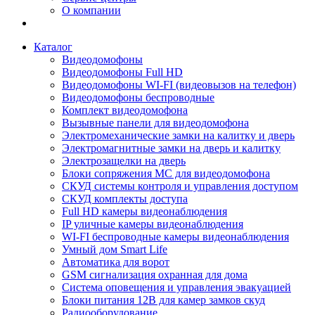
О компании
Каталог
Видеодомофоны
Видеодомофоны Full HD
Видеодомофоны WI-FI (видеовызов на телефон)
Видеодомофоны беспроводные
Комплект видеодомофона
Вызывные панели для видеодомофона
Электромеханические замки на калитку и дверь
Электромагнитные замки на дверь и калитку
Электрозащелки на дверь
Блоки сопряжения МС для видеодомофона
СКУД системы контроля и управления доступом
СКУД комплекты доступа
Full HD камеры видеонаблюдения
IP уличные камеры видеонаблюдения
WI-FI беспроводные камеры видеонаблюдения
Умный дом Smart Life
Автоматика для ворот
GSM сигнализация охранная для дома
Cистема оповещения и управления эвакуацией
Блоки питания 12В для камер замков скуд
Радиооборудование