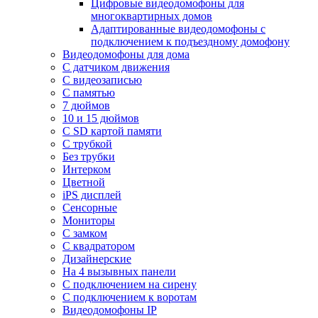
Цифровые видеодомофоны для
многоквартирных домов
Адаптированные видеодомофоны с
подключением к подъездному домофону
Видеодомофоны для дома
С датчиком движения
С видеозаписью
C памятью
7 дюймов
10 и 15 дюймов
С SD картой памяти
С трубкой
Без трубки
Интерком
Цветной
iPS дисплей
Сенсорные
Мониторы
С замком
C квадратором
Дизайнерские
На 4 вызывных панели
С подключением на сирену
С подключением к воротам
Видеодомофоны IP