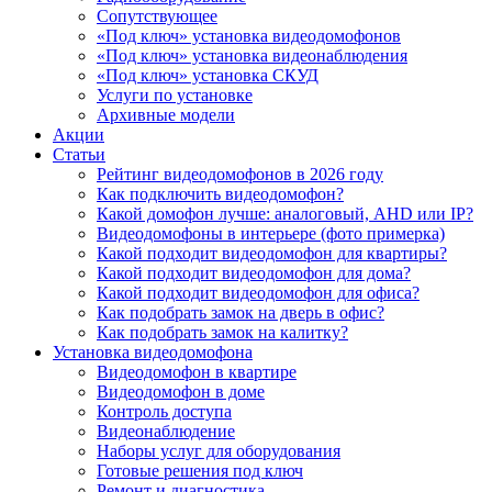
Сопутствующее
«Под ключ» установка видеодомофонов
«Под ключ» установка видеонаблюдения
«Под ключ» установка СКУД
Услуги по установке
Архивные модели
Акции
Статьи
Рейтинг видеодомофонов в 2026 году
Как подключить видеодомофон?
Какой домофон лучше: аналоговый, AHD или IP?
Видеодомофоны в интерьере (фото примерка)
Какой подходит видеодомофон для квартиры?
Какой подходит видеодомофон для дома?
Какой подходит видеодомофон для офиса?
Как подобрать замок на дверь в офис?
Как подобрать замок на калитку?
Установка видеодомофона
Видеодомофон в квартире
Видеодомофон в доме
Контроль доступа
Видеонаблюдение
Наборы услуг для оборудования
Готовые решения под ключ
Ремонт и диагностика