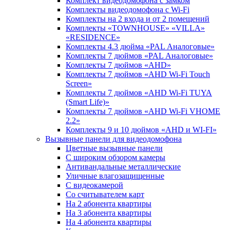
Комплект видеодомофона c замком
Комплекты видеодомофона с Wi-Fi
Комплекты на 2 входа и от 2 помещений
Комплекты «TOWNHOUSE» «VILLA»
«RESIDENCE»
Комплекты 4.3 дюйма «PAL Аналоговые»
Комплекты 7 дюймов «PAL Аналоговые»
Комплекты 7 дюймов «AHD»
Комплекты 7 дюймов «AHD Wi-Fi Touch
Screen»
Комплекты 7 дюймов «AHD Wi-Fi TUYA
(Smart Life)»
Комплекты 7 дюймов «AHD Wi-Fi VHOME
2.2»
Комплекты 9 и 10 дюймов «AHD и WI-FI»
Вызывные панели для видеодомофона
Цветные вызывные панели
С широким обзором камеры
Антивандальные металлические
Уличные влагозащищенные
С видеокамерой
Со считывателем карт
На 2 абонента квартиры
На 3 абонента квартиры
На 4 абонента квартиры