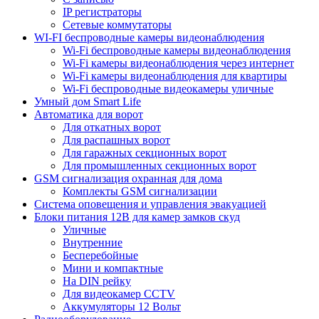
IP регистраторы
Сетевые коммутаторы
WI-FI беспроводные камеры видеонаблюдения
Wi-Fi беспроводные камеры видеонаблюдения
Wi-Fi камеры видеонаблюдения через интернет
Wi-Fi камеры видеонаблюдения для квартиры
Wi-Fi беспроводные видеокамеры уличные
Умный дом Smart Life
Автоматика для ворот
Для откатных ворот
Для распашных ворот
Для гаражных секционных ворот
Для промышленных секционных ворот
GSM сигнализация охранная для дома
Комплекты GSM сигнализации
Cистема оповещения и управления эвакуацией
Блоки питания 12В для камер замков скуд
Уличные
Внутренние
Бесперебойные
Мини и компактные
На DIN рейку
Для видеокамер CCTV
Аккумуляторы 12 Вольт