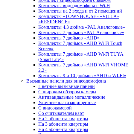
Комплект видеодомофона c замком
Комплекты видеодомофона с Wi-Fi
Комплекты на 2 входа и от 2 помещений
Комплекты «TOWNHOUSE» «VILLA»
«RESIDENCE»
Комплекты 4.3 дюйма «PAL Аналоговые»
Комплекты 7 дюймов «PAL Аналоговые»
Комплекты 7 дюймов «AHD»
Комплекты 7 дюймов «AHD Wi-Fi Touch
Screen»
Комплекты 7 дюймов «AHD Wi-Fi TUYA
(Smart Life)»
Комплекты 7 дюймов «AHD Wi-Fi VHOME
2.2»
Комплекты 9 и 10 дюймов «AHD и WI-FI»
Вызывные панели для видеодомофона
Цветные вызывные панели
С широким обзором камеры
Антивандальные металлические
Уличные влагозащищенные
С видеокамерой
Со считывателем карт
На 2 абонента квартиры
На 3 абонента квартиры
На 4 абонента квартиры