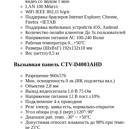
видео со звуком 1 мин
LAN 100 Мбит/с
WiFi IEEE 802,11 b/g/n
Поддержка браузеров Internet Explorer; Chrome,
Firefox +IETAB
Поддержка мобильных устройств iOS, Android
Количество онлайн клиентов До 3х пользователей
Напряжение питания АС 100-240 Вольт
Рабочая температура 0...+50°С
Размеры (ШхВхГ) 192x132x18 мм
Вес (нетто) 0,5 кг
Вызывная панель CTV-D4003AHD
Разрешение 960x576
Мин. освещенность 0 лк (ИК подсветка вкл.)
Объектив 2,8 мм
Выход видеосигнала 1,0 В 75 Ом
Напряжение питания 12 В пост.±10%
Подключение 4-х проводное
Реле электр. замка есть, нормально-открытое
Угол обзора (гор.)\ (верт.) 120°\ 90°
Диапазон раб. темп. -30° ~ +50°C
Допустимая относит. влажность до 98% при темп-
ре 25°C