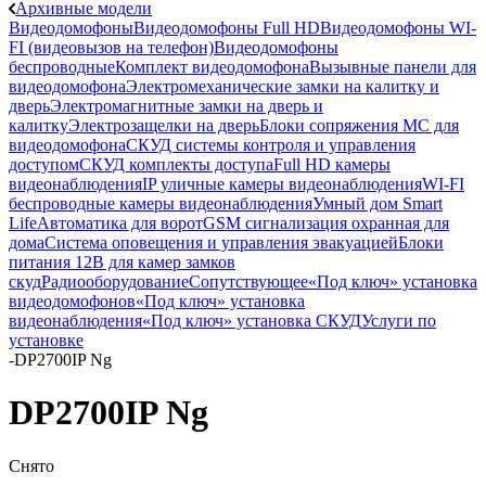
Архивные модели
Видеодомофоны
Видеодомофоны Full HD
Видеодомофоны WI-
FI (видеовызов на телефон)
Видеодомофоны
беспроводные
Комплект видеодомофона
Вызывные панели для
видеодомофона
Электромеханические замки на калитку и
дверь
Электромагнитные замки на дверь и
калитку
Электрозащелки на дверь
Блоки сопряжения МС для
видеодомофона
СКУД системы контроля и управления
доступом
СКУД комплекты доступа
Full HD камеры
видеонаблюдения
IP уличные камеры видеонаблюдения
WI-FI
беспроводные камеры видеонаблюдения
Умный дом Smart
Life
Автоматика для ворот
GSM сигнализация охранная для
дома
Cистема оповещения и управления эвакуацией
Блоки
питания 12В для камер замков
скуд
Радиооборудование
Сопутствующее
«Под ключ» установка
видеодомофонов
«Под ключ» установка
видеонаблюдения
«Под ключ» установка СКУД
Услуги по
установке
-
DP2700IP Ng
DP2700IP Ng
Снято