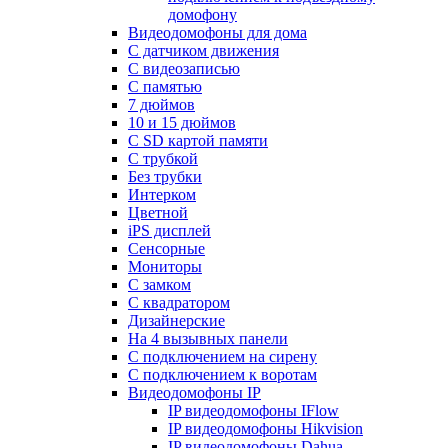
домофону
Видеодомофоны для дома
С датчиком движения
С видеозаписью
C памятью
7 дюймов
10 и 15 дюймов
С SD картой памяти
С трубкой
Без трубки
Интерком
Цветной
iPS дисплей
Сенсорные
Мониторы
С замком
C квадратором
Дизайнерские
На 4 вызывных панели
С подключением на сирену
С подключением к воротам
Видеодомофоны IP
IP видеодомофоны IFlow
IP видеодомофоны Hikvision
IP видеодомофоны Dahua