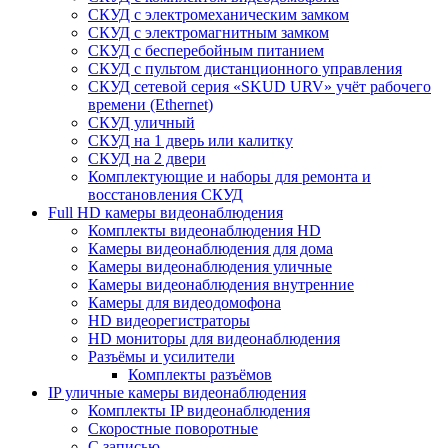
СКУД с электромеханическим замком
СКУД с электромагнитным замком
СКУД с бесперебойным питанием
СКУД с пультом дистанционного управления
СКУД сетевой серия «SKUD URV» учёт рабочего
времени (Ethernet)
СКУД уличный
СКУД на 1 дверь или калитку
СКУД на 2 двери
Комплектующие и наборы для ремонта и
восстановления СКУД
Full HD камеры видеонаблюдения
Комплекты видеонаблюдения HD
Камеры видеонаблюдения для дома
Камеры видеонаблюдения уличные
Камеры видеонаблюдения внутренние
Камеры для видеодомофона
HD видеорегистраторы
HD мониторы для видеонаблюдения
Разъёмы и усилители
Комплекты разъёмов
IP уличные камеры видеонаблюдения
Комплекты IP видеонаблюдения
Скоростные поворотные
С записью