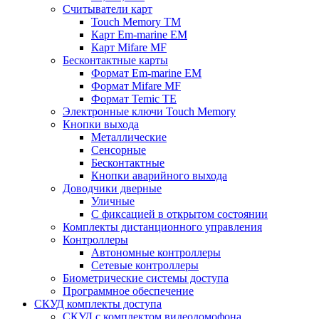
Считыватели карт
Touch Memory TM
Карт Em-marine EM
Карт Mifare MF
Бесконтактные карты
Формат Em-marine EM
Формат Mifare MF
Формат Temic TE
Электронные ключи Touch Memory
Кнопки выхода
Металлические
Сенсорные
Бесконтактные
Кнопки аварийного выхода
Доводчики дверные
Уличные
С фиксацией в открытом состоянии
Комплекты дистанционного управления
Контроллеры
Автономные контроллеры
Сетевые контроллеры
Биометрические системы доступа
Программное обеспечение
СКУД комплекты доступа
СКУД с комплектом видеодомофона