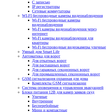
С записью
IP регистраторы
Сетевые коммутаторы
WI-FI беспроводные камеры видеонаблюдения
Wi-Fi беспроводные камеры
видеонаблюдения
Wi-Fi камеры видеонаблюдения через
интернет
Wi-Fi камеры видеонаблюдения для
квартиры
Wi-Fi беспроводные видеокамеры уличные
Умный дом Smart Life
Автоматика для ворот
Для откатных ворот
Для распашных ворот
Для гаражных секционных ворот
Для промышленных секционных ворот
GSM сигнализация охранная для дома
Комплекты GSM сигнализации
Cистема оповещения и управления эвакуацией
Блоки питания 12В для камер замков скуд
Уличные
Внутренние
Бесперебойные
Мини и компактные