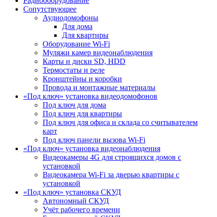
Радиооборудование
Сопутствующее
Аудиодомофоны
Для дома
Для квартиры
Оборудование Wi-Fi
Муляжи камер видеонаблюдения
Карты и диски SD, HDD
Термостаты и реле
Кронштейны и коробки
Провода и монтажные материалы
«Под ключ» установка видеодомофонов
Под ключ для дома
Под ключ для квартиры
Под ключ для офиса и склада со считывателем
карт
Под ключ панели вызова Wi-Fi
«Под ключ» установка видеонаблюдения
Видеокамеры 4G для строящихся домов с
установкой
Видеокамера Wi-Fi за дверью квартиры с
установкой
«Под ключ» установка СКУД
Автономный СКУД
Учёт рабочего времени