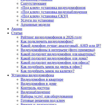
Сопутствующее
«Под ключ» установка видеодомофонов
«Под ключ» установка видеонаблюдения
«Под ключ» установка СКУД
Услуги по установке
Архивные модели
Акции
Статьи
Рейтинг видеодомофонов в 2026 году
Как подключить видеодомофон?
Какой домофон лучше: аналоговый, AHD или IP?
Видеодомофоны в интерьере (фото примерка)
Какой подходит видеодомофон для квартиры?
Какой подходит видеодомофон для дома?
Какой подходит видеодомофон для офиса?
Как подобрать замок на дверь в офис?
Как подобрать замок на калитку?
Установка видеодомофона
Видеодомофон в квартире
Видеодомофон в доме
Контроль доступа
Видеонаблюдение
Наборы услуг для оборудования
Готовые решения под ключ
Ремонт и диагностика