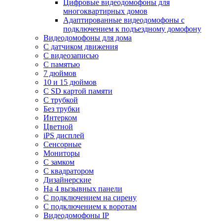
Цифровые видеодомофоны для
многоквартирных домов
Адаптированные видеодомофоны с
подключением к подъездному домофону
Видеодомофоны для дома
С датчиком движения
С видеозаписью
C памятью
7 дюймов
10 и 15 дюймов
С SD картой памяти
С трубкой
Без трубки
Интерком
Цветной
iPS дисплей
Сенсорные
Мониторы
С замком
C квадратором
Дизайнерские
На 4 вызывных панели
С подключением на сирену
С подключением к воротам
Видеодомофоны IP