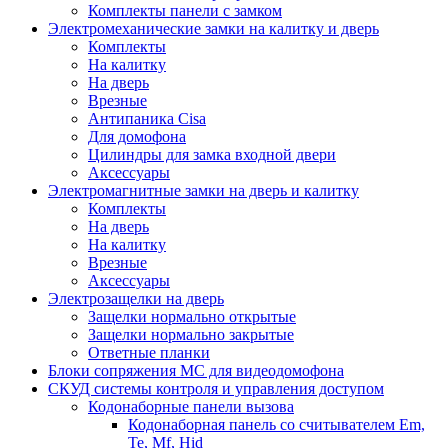
Комплекты панели с замком
Электромеханические замки на калитку и дверь
Комплекты
На калитку
На дверь
Врезные
Антипаника Cisa
Для домофона
Цилиндры для замка входной двери
Аксессуары
Электромагнитные замки на дверь и калитку
Комплекты
На дверь
На калитку
Врезные
Аксессуары
Электрозащелки на дверь
Защелки нормально открытые
Защелки нормально закрытые
Ответные планки
Блоки сопряжения МС для видеодомофона
СКУД системы контроля и управления доступом
Кодонаборные панели вызова
Кодонаборная панель со считывателем Em,
Te, Mf, Hid