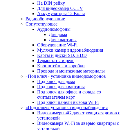
На DIN рейку
Для видеокамер CCTV
Аккумуляторы 12 Вольт
Радиооборудование
Сопутствующее
Аудиодомофоны
Для дома
Для квартиры
Оборудование Wi-Fi
Муляжи камер видеонаблюдения
Карты и диски SD, HDD
Термостаты и реле
Кронштейны и коробки
Провода и монтажные материалы
«Под ключ» установка видеодомофонов
Под ключ для дома
Под ключ для квартиры
Под ключ для офиса и склада со
считывателем карт
Под ключ панели вызова Wi-Fi
«Под ключ» установка видеонаблюдения
Видеокамеры 4G для строящихся домов с
установкой
Видеокамера Wi-Fi за дверью квартиры с
установкой