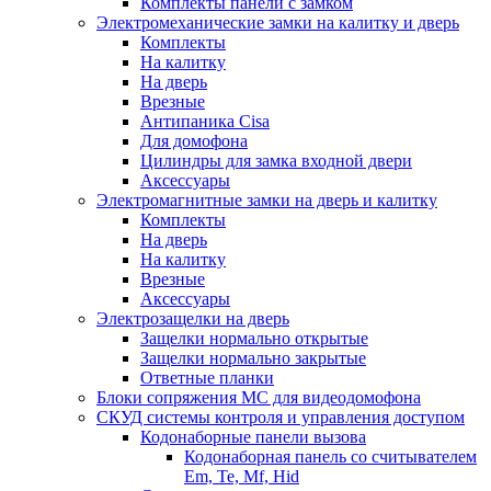
Комплекты панели с замком
Электромеханические замки на калитку и дверь
Комплекты
На калитку
На дверь
Врезные
Антипаника Cisa
Для домофона
Цилиндры для замка входной двери
Аксессуары
Электромагнитные замки на дверь и калитку
Комплекты
На дверь
На калитку
Врезные
Аксессуары
Электрозащелки на дверь
Защелки нормально открытые
Защелки нормально закрытые
Ответные планки
Блоки сопряжения МС для видеодомофона
СКУД системы контроля и управления доступом
Кодонаборные панели вызова
Кодонаборная панель со считывателем
Em, Te, Mf, Hid