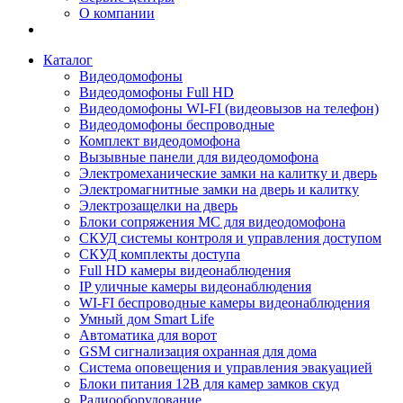
О компании
Каталог
Видеодомофоны
Видеодомофоны Full HD
Видеодомофоны WI-FI (видеовызов на телефон)
Видеодомофоны беспроводные
Комплект видеодомофона
Вызывные панели для видеодомофона
Электромеханические замки на калитку и дверь
Электромагнитные замки на дверь и калитку
Электрозащелки на дверь
Блоки сопряжения МС для видеодомофона
СКУД системы контроля и управления доступом
СКУД комплекты доступа
Full HD камеры видеонаблюдения
IP уличные камеры видеонаблюдения
WI-FI беспроводные камеры видеонаблюдения
Умный дом Smart Life
Автоматика для ворот
GSM сигнализация охранная для дома
Cистема оповещения и управления эвакуацией
Блоки питания 12В для камер замков скуд
Радиооборудование