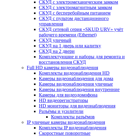
СКУД с электромеханическим замком
СКУД с электромагнитным замком
СКУД с бесперебойным питанием
СКУД с пультом дистанционного
управления
СКУД сетевой серия «SKUD URV» учёт
рабочего времени (Ethernet)
СКУД уличный
СКУД на 1 дверь или калитку
СКУД на 2 двери
Комплектующие и наборы для ремонта и
восстановления СКУД
Full HD камеры видеонаблюдения
Комплекты видеонаблюдения HD
Камеры видеонаблюдения для дома
Камеры видеонаблюдения уличные
Камеры видеонаблюдения внутренние
Камеры для видеодомофона
HD видеорегистраторы
HD мониторы для видеонаблюдения
Разъёмы и усилители
Комплекты разъёмов
IP уличные камеры видеонаблюдения
Комплекты IP видеонаблюдения
Скоростные поворотные