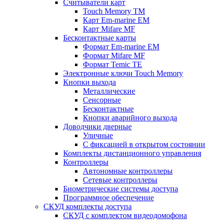
Считыватели карт
Touch Memory TM
Карт Em-marine EM
Карт Mifare MF
Бесконтактные карты
Формат Em-marine EM
Формат Mifare MF
Формат Temic TE
Электронные ключи Touch Memory
Кнопки выхода
Металлические
Сенсорные
Бесконтактные
Кнопки аварийного выхода
Доводчики дверные
Уличные
С фиксацией в открытом состоянии
Комплекты дистанционного управления
Контроллеры
Автономные контроллеры
Сетевые контроллеры
Биометрические системы доступа
Программное обеспечение
СКУД комплекты доступа
СКУД с комплектом видеодомофона