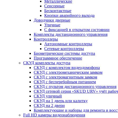
Металлические
Сенсорные
Бесконтактные
Кнопки аварийного выхода
Доводчики дверные
Уличные
С фиксацией в открытом состоянии
Комплекты дистанционного управления
Контроллеры
Автономные контроллеры
Сетевые контроллеры
Биометрические системы доступа
Программное обеспечение
СКУД комплекты доступа
СКУД с комплектом видеодомофона
СКУД с электромеханическим замком
СКУД с электромагнитным замком
СКУД с бесперебойным питанием
СКУД с пультом дистанционного управления
СКУД сетевой серия «SKUD URV» учёт рабочег
СКУД уличный
СКУД на 1 дверь или калитку
СКУД на 2 двери
Комплектующие и наборы для ремонта и вос
Full HD камеры видеонаблюдения