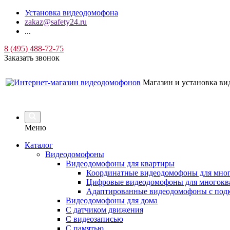
Установка видеодомофона
zakaz@safety24.ru
...
8 (495) 488-72-75
Заказать звонок
Магазин и установка в
Меню
Каталог
Видеодомофоны
Видеодомофоны для квартиры
Координатные видеодомофоны для мно
Цифровые видеодомофоны для многокв
Адаптированные видеодомофоны с под
Видеодомофоны для дома
С датчиком движения
С видеозаписью
C памятью