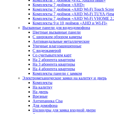
Комплекты 7 дюймов «PAL Аналоговые»
Комплекты 7 дюймов «AHD»
Комплекты 7 дюймов «AHD Wi-Fi Touch Scre
Комплекты 7 дюймов «AHD Wi-Fi TUYA (Smart
Комплекты 7 дюймов «AHD Wi-Fi VHOME 2.
Комплекты 9 и 10 дюймов «AHD и WI-FI»
Вызывные панели для видеодомофона
Цветные вызывные панели
С широким обзором камеры
Антивандальные металлические
Уличные влагозащищенные
С видеокамерой
Со считывателем карт
На 2 абонента квартиры
На 3 абонента квартиры
На 4 абонента квартиры
Комплекты панели с замком
Электромеханические замки на калитку и дверь
Комплекты
На калитку
На дверь
Врезные
Антипаника Cisa
Для домофона
Цилиндры для замка входной двери