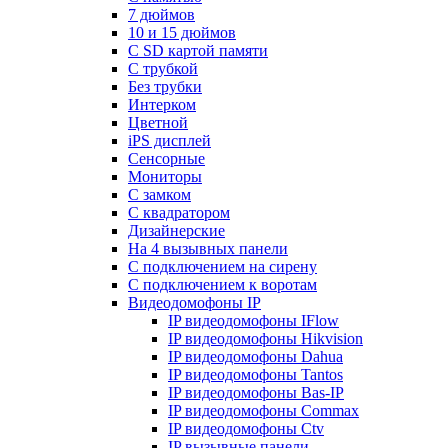
7 дюймов
10 и 15 дюймов
С SD картой памяти
С трубкой
Без трубки
Интерком
Цветной
iPS дисплей
Сенсорные
Мониторы
С замком
C квадратором
Дизайнерские
На 4 вызывных панели
С подключением на сирену
С подключением к воротам
Видеодомофоны IP
IP видеодомофоны IFlow
IP видеодомофоны Hikvision
IP видеодомофоны Dahua
IP видеодомофоны Tantos
IP видеодомофоны Bas-IP
IP видеодомофоны Commax
IP видеодомофоны Ctv
IP вызывные панели