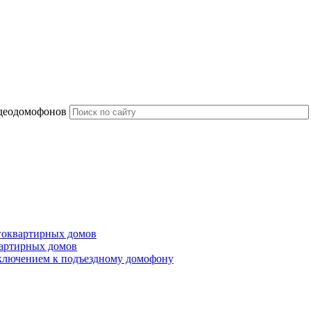
идеодомофонов
гоквартирных домов
артирных домов
ключением к подъездному домофону