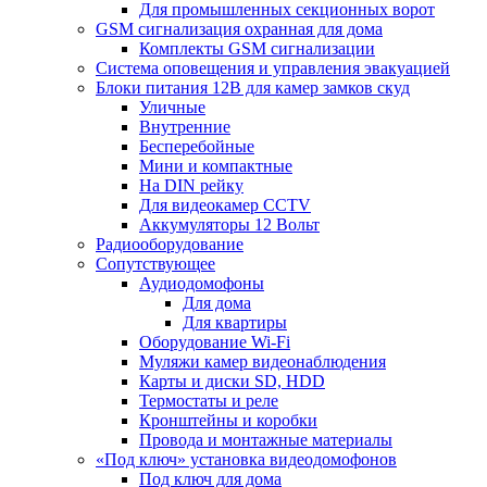
Для промышленных секционных ворот
GSM сигнализация охранная для дома
Комплекты GSM сигнализации
Cистема оповещения и управления эвакуацией
Блоки питания 12В для камер замков скуд
Уличные
Внутренние
Бесперебойные
Мини и компактные
На DIN рейку
Для видеокамер CCTV
Аккумуляторы 12 Вольт
Радиооборудование
Сопутствующее
Аудиодомофоны
Для дома
Для квартиры
Оборудование Wi-Fi
Муляжи камер видеонаблюдения
Карты и диски SD, HDD
Термостаты и реле
Кронштейны и коробки
Провода и монтажные материалы
«Под ключ» установка видеодомофонов
Под ключ для дома