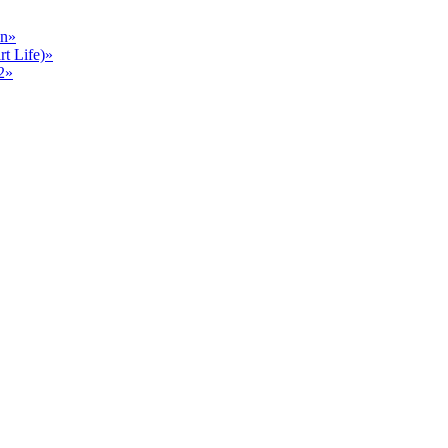
en»
 Life)»
2»