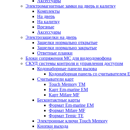
Аксессуары
Электромагнитные замки на дверь и калитку
Комплекты
На дверь
На калитку
Врезные
Аксессуары
Электрозащелки на дверь
Защелки нормально открытые
Защелки нормально закрытые
Ответные планки
Блоки сопряжения МС для видеодомофона
СКУД системы контроля и управления доступом
Кодонаборные панели вызова
Кодонаборная панель со считывателем E
Считыватели карт
Touch Memory TM
Карт Em-marine EM
Карт Mifare MF
Бесконтактные карты
Формат Em-marine EM
Формат Mifare MF
Формат Temic TE
Электронные ключи Touch Memory
Кнопки выхода