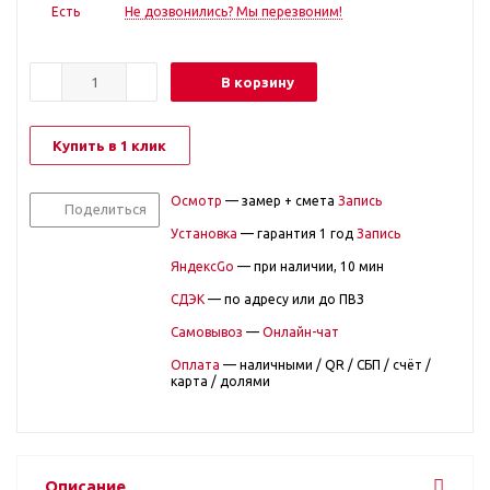
Есть
Не дозвонились? Мы перезвоним!
В корзину
Купить в 1 клик
Осмотр
— замер + смета
Запись
Поделиться
Установка
— гарантия 1 год
Запись
ЯндексGo
— при наличии, 10 мин
СДЭК
— по адресу или до ПВЗ
Самовывоз
—
Онлайн-чат
Оплата
— наличными / QR / СБП / счёт /
карта / долями
Описание