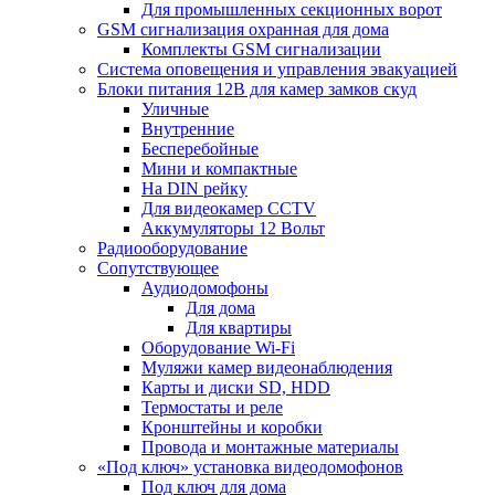
Для промышленных секционных ворот
GSM сигнализация охранная для дома
Комплекты GSM сигнализации
Cистема оповещения и управления эвакуацией
Блоки питания 12В для камер замков скуд
Уличные
Внутренние
Бесперебойные
Мини и компактные
На DIN рейку
Для видеокамер CCTV
Аккумуляторы 12 Вольт
Радиооборудование
Сопутствующее
Аудиодомофоны
Для дома
Для квартиры
Оборудование Wi-Fi
Муляжи камер видеонаблюдения
Карты и диски SD, HDD
Термостаты и реле
Кронштейны и коробки
Провода и монтажные материалы
«Под ключ» установка видеодомофонов
Под ключ для дома