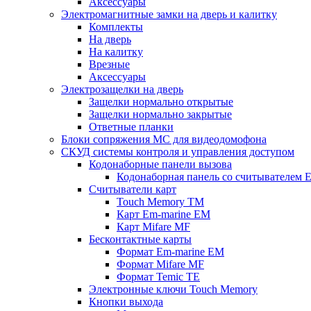
Аксессуары
Электромагнитные замки на дверь и калитку
Комплекты
На дверь
На калитку
Врезные
Аксессуары
Электрозащелки на дверь
Защелки нормально открытые
Защелки нормально закрытые
Ответные планки
Блоки сопряжения МС для видеодомофона
СКУД системы контроля и управления доступом
Кодонаборные панели вызова
Кодонаборная панель со считывателем E
Считыватели карт
Touch Memory TM
Карт Em-marine EM
Карт Mifare MF
Бесконтактные карты
Формат Em-marine EM
Формат Mifare MF
Формат Temic TE
Электронные ключи Touch Memory
Кнопки выхода