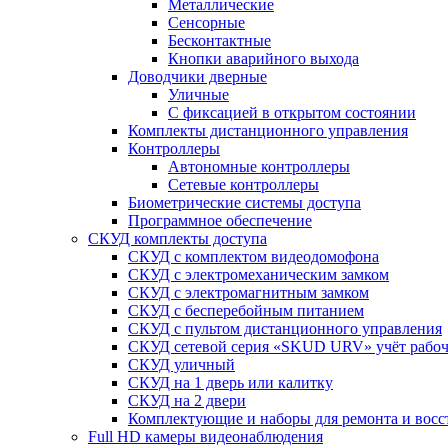
Металлические
Сенсорные
Бесконтактные
Кнопки аварийного выхода
Доводчики дверные
Уличные
С фиксацией в открытом состоянии
Комплекты дистанционного управления
Контроллеры
Автономные контроллеры
Сетевые контроллеры
Биометрические системы доступа
Программное обеспечение
СКУД комплекты доступа
СКУД с комплектом видеодомофона
СКУД с электромеханическим замком
СКУД с электромагнитным замком
СКУД с бесперебойным питанием
СКУД с пультом дистанционного управления
СКУД сетевой серия «SKUD URV» учёт рабочег
СКУД уличный
СКУД на 1 дверь или калитку
СКУД на 2 двери
Комплектующие и наборы для ремонта и вос
Full HD камеры видеонаблюдения