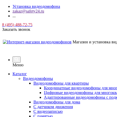
Установка видеодомофона
zakaz@safety24.ru
...
8 (495) 488-72-75
Заказать звонок
Магазин и установка в
Меню
Каталог
Видеодомофоны
Видеодомофоны для квартиры
Координатные видеодомофоны для мно
Цифровые видеодомофоны для многокв
Адаптированные видеодомофоны с под
Видеодомофоны для дома
С датчиком движения
С видеозаписью
C памятью