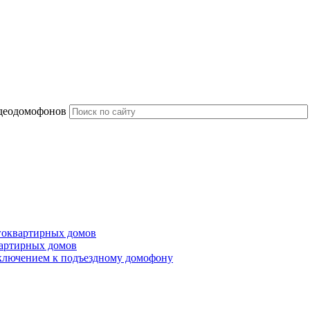
идеодомофонов
гоквартирных домов
артирных домов
ключением к подъездному домофону