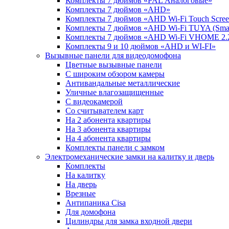
Комплекты 7 дюймов «PAL Аналоговые»
Комплекты 7 дюймов «AHD»
Комплекты 7 дюймов «AHD Wi-Fi Touch Scre
Комплекты 7 дюймов «AHD Wi-Fi TUYA (Smart
Комплекты 7 дюймов «AHD Wi-Fi VHOME 2.
Комплекты 9 и 10 дюймов «AHD и WI-FI»
Вызывные панели для видеодомофона
Цветные вызывные панели
С широким обзором камеры
Антивандальные металлические
Уличные влагозащищенные
С видеокамерой
Со считывателем карт
На 2 абонента квартиры
На 3 абонента квартиры
На 4 абонента квартиры
Комплекты панели с замком
Электромеханические замки на калитку и дверь
Комплекты
На калитку
На дверь
Врезные
Антипаника Cisa
Для домофона
Цилиндры для замка входной двери