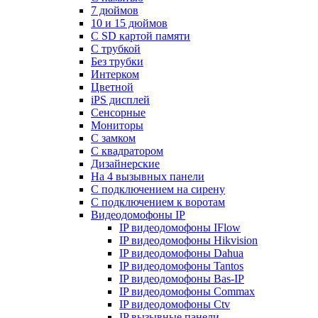
7 дюймов
10 и 15 дюймов
С SD картой памяти
С трубкой
Без трубки
Интерком
Цветной
iPS дисплей
Сенсорные
Мониторы
С замком
C квадратором
Дизайнерские
На 4 вызывных панели
С подключением на сирену
С подключением к воротам
Видеодомофоны IP
IP видеодомофоны IFlow
IP видеодомофоны Hikvision
IP видеодомофоны Dahua
IP видеодомофоны Tantos
IP видеодомофоны Bas-IP
IP видеодомофоны Commax
IP видеодомофоны Ctv
IP вызывные панели