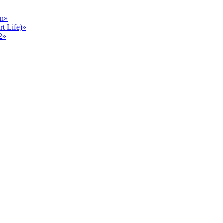
en»
 Life)»
2»