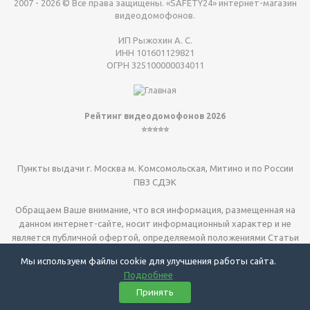
2007 - 2026 © Все права защищены. «SAFETY24» интернет-магазин
видеодомофонов.
ИП Рыжохин А. С.
ИНН 101601129821
ОГРН 325100000034011
Рейтинг видеодомофонов 2026
⭐⭐⭐⭐⭐
Пункты выдачи г. Москва м. Комсомольская, Митино и по России
ПВЗ СДЭК
Обращаем Ваше внимание, что вся информация, размещенная на
данном интернет-сайте, носит информационный характер и не
является публичной офертой, определяемой положениями Статьи
437 (2) ГК РФ.
Мы используем файлы cookie для улучшения работы сайта.
Подробнее
Видеодомофоны для квартиры
| видеодомофоны для дома
|
Принять
электрозамки
| установка г. Москва и МО