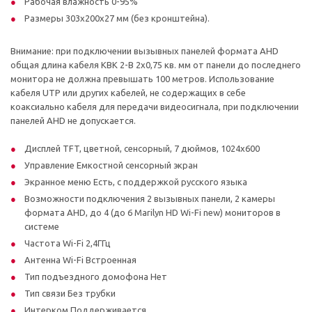
Рабочая влажность 0-95%
Размеры 303х200х27 мм (без кронштейна).
Внимание: при подключении вызывных панелей формата AHD
общая длина кабеля КВК 2-В 2х0,75 кв. мм от панели до последнего
монитора не должна превышать 100 метров. Использование
кабеля UTP или других кабелей, не содержащих в себе
коаксиально кабеля для передачи видеосигнала, при подключении
панелей AHD не допускается.
Дисплей TFT, цветной, сенсорный, 7 дюймов, 1024х600
Управление Емкостной сенсорный экран
Экранное меню Есть, с поддержкой русского языка
Возможности подключения 2 вызывных панели, 2 камеры
формата AHD, до 4 (до 6 Marilyn HD Wi-Fi new) мониторов в
системе
Частота Wi-Fi 2,4ГГц
Антенна Wi-Fi Встроенная
Тип подъездного домофона Нет
Тип связи Без трубки
Интерком Поддерживается