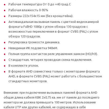
Рабочая температура От 0 до +40 град.С
Рабочая влажность 0-95%
Размеры 222х154х15 мм (без кронштейна).
Антивандальная вызывная панель с цветной видеокамерой
формата FullHD 1080p с углом обзора 130 градусов с
возможностью переключения в формат CVBS (PAL) с углом
обзора 120 градусов.
Регулировка громкости динамика.
Невидимая ИК подсветка 940нМ.
Полная группа контактов реле управления замком (НО/НЗ).
Стандартная, четырех проводная схема подключения.
В комплекте уголок.
В формате AHD совместима только с мониторами формата
AHD, в формате CVBS (PAL) может работать с большинством
стандартных мониторов.
Внимание: при подключении вызывных панелей формата AHD
общая длина кабеля КВК 2х0,75 кв. мм от панели до последнего
монитора не должна превышать 100 метров. Использование
кабеля UTP или других кабелей, не содержащих в себе