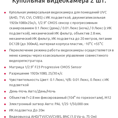
Купольная видеокамера 2 шт.
Купольная универсальная видеокамера для помещений UVC
(AHD, TVI, CVI, CVBS) с ИК подсветкой, двухмегапиксельная
1920х1080х25к/с, 1/2.9” CMOS сенсор c прогрессивным
сканированием 0.1 Люкс (день) / 0.01 Люкс (ночь) / 0 Люкс (с ИК
подсветкой), механический ИК фильтр, объектив 2.8 мм,
механический ИК фильтр, ИК подсветка до 20 метров, питание
DC12В (до 300мА), материал корпуса пластик, -10°С +55°С
Переключение режима работы видеокамеры осуществляется в
меню камеры через коаксиальное управление совместимого
видеорегистратора.
Матрица 1/2.9” F23 Progressive CMOS Sensor
Разрешение 1920х1080, 25/30 к/с
Чувствительность Цвет: 0.1 Люкс, Ч/Б: 0.01 Люкс, 0 Люкс с ИК
подсветкой
День-Ночь Авто/День/Ночь
Объектив f=2.8 мм фиксированный (104° по горизонтали), М12
Электронный затвор Авто: PAL 1/25-1/50,000 сек
ИК подсветка До 20м
Видеовыход AHD/TVI/CVI/CVBS, BNC (1.0 Vp-p, 75 Ом)