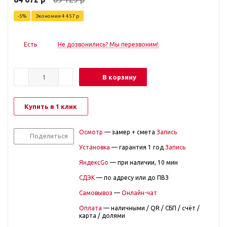
-
5
%
Экономия
4 457
р
Есть
Не дозвонились? Мы перезвоним!
В корзину
Купить в 1 клик
Осмотр
— замер + смета
Запись
Поделиться
Установка
— гарантия 1 год
Запись
ЯндексGo
— при наличии, 10 мин
СДЭК
— по адресу или до ПВЗ
Самовывоз
—
Онлайн-чат
Оплата
— наличными / QR / СБП / счёт /
карта / долями