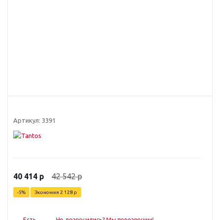
Артикул:
3391
42 542
р
40 414
р
-
5
%
Экономия
2 128
р
Есть
Не дозвонились? Мы перезвоним!