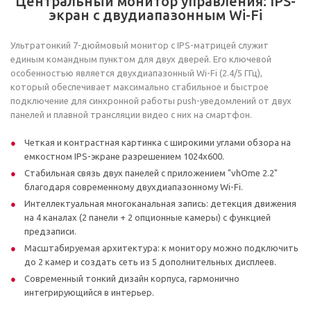
Центральный монитор управления: IPS-
экран с двудиапазонным Wi-Fi
Ультратонкий 7-дюймовый монитор с IPS-матрицей служит
единым командным пунктом для двух дверей. Его ключевой
особенностью является двухдиапазонный Wi-Fi (2.4/5 ГГц),
который обеспечивает максимально стабильное и быстрое
подключение для синхронной работы push-уведомлений от двух
панелей и плавной трансляции видео с них на смартфон.
Четкая и контрастная картинка с широкими углами обзора на
емкостном IPS-экране разрешением 1024x600.
Стабильная связь двух панелей с приложением "vhOme 2.2"
благодаря современному двухдиапазонному Wi-Fi.
Интеллектуальная многоканальная запись: детекция движения
на 4 каналах (2 панели + 2 опционные камеры) с функцией
предзаписи.
Масштабируемая архитектура: к монитору можно подключить
до 2 камер и создать сеть из 5 дополнительных дисплеев.
Современный тонкий дизайн корпуса, гармонично
интегрирующийся в интерьер.