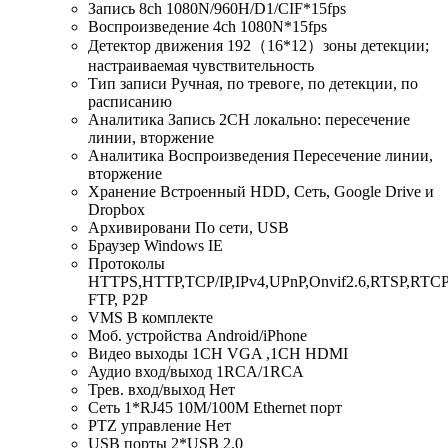
Запись 8ch 1080N/960H/D1/CIF*15fps
Воспроизведение 4ch 1080N*15fps
Детектор движения 192（16*12）зоны детекции;
настраиваемая чувствительность
Тип записи Ручная, по тревоге, по детекции, по
расписанию
Аналитика Запись 2CH локально: пересечение
линии, вторжение
Аналитика Воспроизведения Пересечение линии,
вторжение
Хранение Встроенный HDD, Сеть, Google Drive и
Dropbox
Архивировани По сети, USB
Браузер Windows IE
Протоколы
HTTPS,HTTP,TCP/IP,IPv4,UPnP,Onvif2.6,RTSP,RT
FTP, P2P
VMS В комплекте
Моб. устройства Android/iPhone
Видео выходы 1CH VGA ,1CH HDMI
Аудио вход/выход 1RCA/1RCA
Трев. вход/выход Нет
Сеть 1*RJ45 10M/100M Ethernet порт
PTZ управление Нет
USB порты 2*USB 2.0