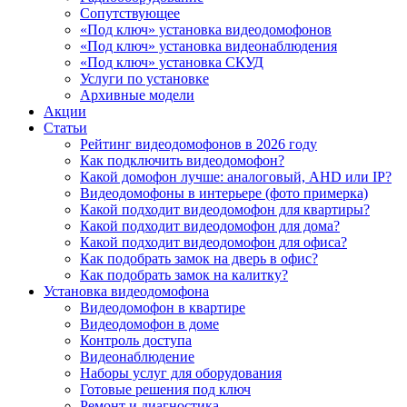
Сопутствующее
«Под ключ» установка видеодомофонов
«Под ключ» установка видеонаблюдения
«Под ключ» установка СКУД
Услуги по установке
Архивные модели
Акции
Статьи
Рейтинг видеодомофонов в 2026 году
Как подключить видеодомофон?
Какой домофон лучше: аналоговый, AHD или IP?
Видеодомофоны в интерьере (фото примерка)
Какой подходит видеодомофон для квартиры?
Какой подходит видеодомофон для дома?
Какой подходит видеодомофон для офиса?
Как подобрать замок на дверь в офис?
Как подобрать замок на калитку?
Установка видеодомофона
Видеодомофон в квартире
Видеодомофон в доме
Контроль доступа
Видеонаблюдение
Наборы услуг для оборудования
Готовые решения под ключ
Ремонт и диагностика