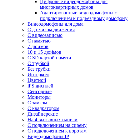
Цифровые видеодомофоны для
многоквартирных домов
Адаптированные видеодомофоны с
подключением к подъездному домофону
Видеодомофоны для дома
С датчиком движения
С видеозаписью
C памятью
7 дюймов
10 и 15 дюймов
С SD картой памяти
С трубкой
Без трубки
Интерком
Цветной
iPS дисплей
Сенсорные
Мониторы
С замком
C квадратором
Дизайнерские
На 4 вызывных панели
С подключением на сирену
С подключением к воротам
Видеодомофоны IP