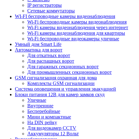
IP регистраторы
Сетевые коммутаторы
WI-FI беспроводные камеры видеонаблюдения
Wi-Fi беспроводные камеры видеонаблюдения
Wi-Fi камеры видеонаблюдения через интернет
Wi-Fi камеры видеонаблюдения для квартиры
Wi-Fi беспроводные видеокамеры уличные
Умный дом Smart Life
Автоматика для ворот
Для откатных ворот
Для распашных ворот
Для гаражных секционных ворот
Для промышленных секционных ворот
GSM сигнализация охранная для дома
Комплекты GSM сигнализации
Cистема оповещения и управления эвакуацией
Блоки питания 12В для камер замков скуд
Уличные
Внутренние
Бесперебойные
Мини и компактные
На DIN рейку
Для видеокамер CCTV
Аккумуляторы 12 Вольт