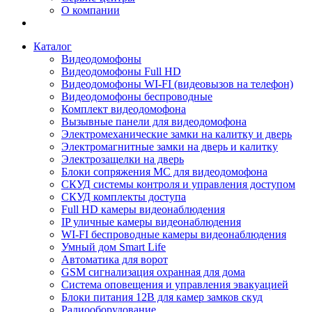
О компании
Каталог
Видеодомофоны
Видеодомофоны Full HD
Видеодомофоны WI-FI (видеовызов на телефон)
Видеодомофоны беспроводные
Комплект видеодомофона
Вызывные панели для видеодомофона
Электромеханические замки на калитку и дверь
Электромагнитные замки на дверь и калитку
Электрозащелки на дверь
Блоки сопряжения МС для видеодомофона
СКУД системы контроля и управления доступом
СКУД комплекты доступа
Full HD камеры видеонаблюдения
IP уличные камеры видеонаблюдения
WI-FI беспроводные камеры видеонаблюдения
Умный дом Smart Life
Автоматика для ворот
GSM сигнализация охранная для дома
Cистема оповещения и управления эвакуацией
Блоки питания 12В для камер замков скуд
Радиооборудование