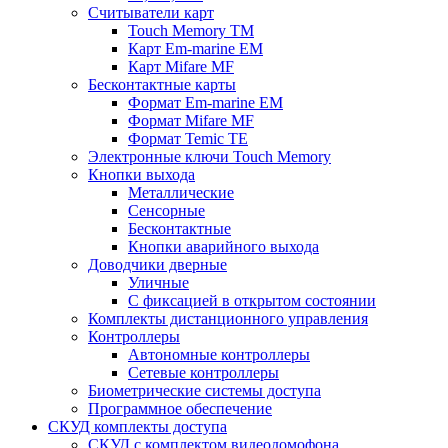
Считыватели карт
Touch Memory TM
Карт Em-marine EM
Карт Mifare MF
Бесконтактные карты
Формат Em-marine EM
Формат Mifare MF
Формат Temic TE
Электронные ключи Touch Memory
Кнопки выхода
Металлические
Сенсорные
Бесконтактные
Кнопки аварийного выхода
Доводчики дверные
Уличные
С фиксацией в открытом состоянии
Комплекты дистанционного управления
Контроллеры
Автономные контроллеры
Сетевые контроллеры
Биометрические системы доступа
Программное обеспечение
СКУД комплекты доступа
СКУД с комплектом видеодомофона