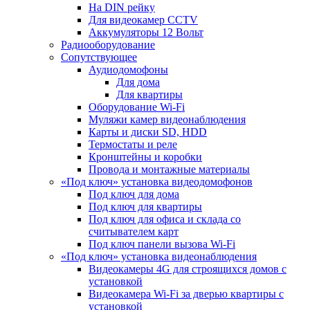
На DIN рейку
Для видеокамер CCTV
Аккумуляторы 12 Вольт
Радиооборудование
Сопутствующее
Аудиодомофоны
Для дома
Для квартиры
Оборудование Wi-Fi
Муляжи камер видеонаблюдения
Карты и диски SD, HDD
Термостаты и реле
Кронштейны и коробки
Провода и монтажные материалы
«Под ключ» установка видеодомофонов
Под ключ для дома
Под ключ для квартиры
Под ключ для офиса и склада со
считывателем карт
Под ключ панели вызова Wi-Fi
«Под ключ» установка видеонаблюдения
Видеокамеры 4G для строящихся домов с
установкой
Видеокамера Wi-Fi за дверью квартиры с
установкой