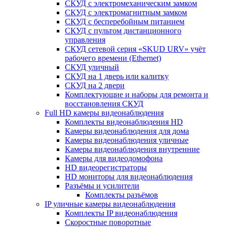
СКУД с электромеханическим замком
СКУД с электромагнитным замком
СКУД с бесперебойным питанием
СКУД с пультом дистанционного
управления
СКУД сетевой серия «SKUD URV» учёт
рабочего времени (Ethernet)
СКУД уличный
СКУД на 1 дверь или калитку
СКУД на 2 двери
Комплектующие и наборы для ремонта и
восстановления СКУД
Full HD камеры видеонаблюдения
Комплекты видеонаблюдения HD
Камеры видеонаблюдения для дома
Камеры видеонаблюдения уличные
Камеры видеонаблюдения внутренние
Камеры для видеодомофона
HD видеорегистраторы
HD мониторы для видеонаблюдения
Разъёмы и усилители
Комплекты разъёмов
IP уличные камеры видеонаблюдения
Комплекты IP видеонаблюдения
Скоростные поворотные