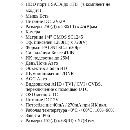
HDD порт 1 SATA до 8TB（в комплект не
входит）
Мышь Есть
Питание DC12V/2A
Размеры 250(Д) x 230(Ш) x 45(В)мм
Камера
Матрица 1/4" CMOS SC1245
Эф. пикселей 1280(H) x 720(V)
Формат PAL/NTSC:25/30fps
Сигнал/шум Более 41dB
ИК подсветка до 25M
День/Ночь Авто
Объектив 3.6mm HD
Шумопонижение 2DNR
AGC Авто
Видеовыход AHD / TVI / CVI / CVBS,
переключение с помощью UTC
OSD меню UTC
Питание DC12V
Потребление 40mA / 270mA при ИК вкл.
Рабочая температура 40°C~+60°C, 10%~90%
Защита IP66
Размеры 152(Д) x 68(Ш) x 57(В)мм.