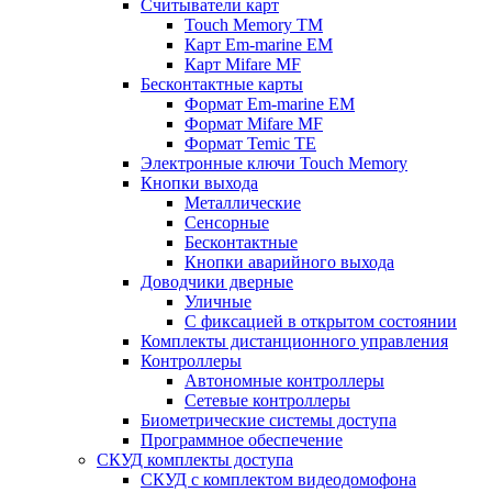
Считыватели карт
Touch Memory TM
Карт Em-marine EM
Карт Mifare MF
Бесконтактные карты
Формат Em-marine EM
Формат Mifare MF
Формат Temic TE
Электронные ключи Touch Memory
Кнопки выхода
Металлические
Сенсорные
Бесконтактные
Кнопки аварийного выхода
Доводчики дверные
Уличные
С фиксацией в открытом состоянии
Комплекты дистанционного управления
Контроллеры
Автономные контроллеры
Сетевые контроллеры
Биометрические системы доступа
Программное обеспечение
СКУД комплекты доступа
СКУД с комплектом видеодомофона