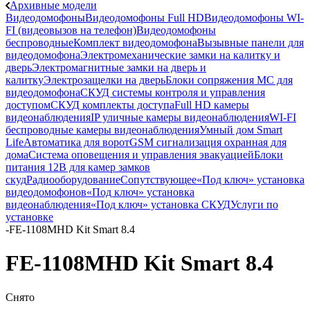
Архивные модели
Видеодомофоны
Видеодомофоны Full HD
Видеодомофоны WI-
FI (видеовызов на телефон)
Видеодомофоны
беспроводные
Комплект видеодомофона
Вызывные панели для
видеодомофона
Электромеханические замки на калитку и
дверь
Электромагнитные замки на дверь и
калитку
Электрозащелки на дверь
Блоки сопряжения МС для
видеодомофона
СКУД системы контроля и управления
доступом
СКУД комплекты доступа
Full HD камеры
видеонаблюдения
IP уличные камеры видеонаблюдения
WI-FI
беспроводные камеры видеонаблюдения
Умный дом Smart
Life
Автоматика для ворот
GSM сигнализация охранная для
дома
Cистема оповещения и управления эвакуацией
Блоки
питания 12В для камер замков
скуд
Радиооборудование
Сопутствующее
«Под ключ» установка
видеодомофонов
«Под ключ» установка
видеонаблюдения
«Под ключ» установка СКУД
Услуги по
установке
-
FE-1108MHD Kit Smart 8.4
FE-1108MHD Kit Smart 8.4
Снято