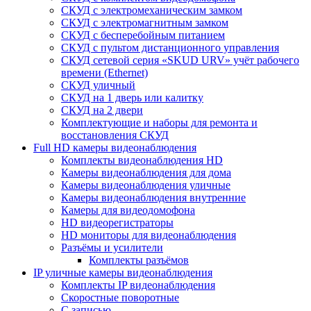
СКУД с электромеханическим замком
СКУД с электромагнитным замком
СКУД с бесперебойным питанием
СКУД с пультом дистанционного управления
СКУД сетевой серия «SKUD URV» учёт рабочего
времени (Ethernet)
СКУД уличный
СКУД на 1 дверь или калитку
СКУД на 2 двери
Комплектующие и наборы для ремонта и
восстановления СКУД
Full HD камеры видеонаблюдения
Комплекты видеонаблюдения HD
Камеры видеонаблюдения для дома
Камеры видеонаблюдения уличные
Камеры видеонаблюдения внутренние
Камеры для видеодомофона
HD видеорегистраторы
HD мониторы для видеонаблюдения
Разъёмы и усилители
Комплекты разъёмов
IP уличные камеры видеонаблюдения
Комплекты IP видеонаблюдения
Скоростные поворотные
С записью