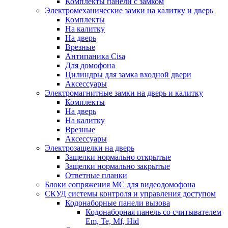
Комплекты панели с замком
Электромеханические замки на калитку и дверь
Комплекты
На калитку
На дверь
Врезные
Антипаника Cisa
Для домофона
Цилиндры для замка входной двери
Аксессуары
Электромагнитные замки на дверь и калитку
Комплекты
На дверь
На калитку
Врезные
Аксессуары
Электрозащелки на дверь
Защелки нормально открытые
Защелки нормально закрытые
Ответные планки
Блоки сопряжения МС для видеодомофона
СКУД системы контроля и управления доступом
Кодонаборные панели вызова
Кодонаборная панель со считывателем
Em, Te, Mf, Hid