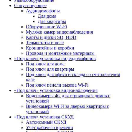
Радиооборудование
Сопутствующее
Аудиодомофоны
Для дома
Для квартиры
Оборудование Wi-Fi
Муляжи камер видеонаблюдения
Карты и диски SD, HDD
Термостаты и реле
Кронштейны и коробки
Провода и монтажные материалы
«Под ключ» установка видеодомофонов
Под ключ для дома
Под ключ для квартиры
Под ключ для офиса и склада со считывателем
карт
Под ключ панели вызова Wi-Fi
«Под ключ» установка видеонаблюдения
Видеокамеры 4G для строящихся домов с
установкой
Видеокамера Wi-Fi за дверью квартиры с
установкой
«Под ключ» установка СКУД
Автономный СКУД
Учёт рабочего времени