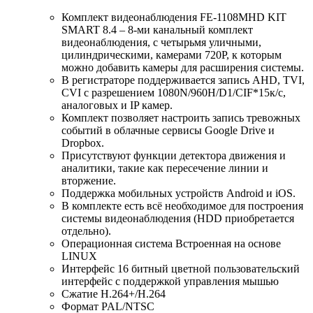
Комплект видеонаблюдения FE-1108MHD KIT
SMART 8.4 – 8-ми канальный комплект
видеонаблюдения, с четырьмя уличными,
цилиндрическими, камерами 720P, к которым
можно добавить камеры для расширения системы.
В регистраторе поддерживается запись AHD, TVI,
CVI с разрешением 1080N/960H/D1/CIF*15к/с,
аналоговых и IP камер.
Комплект позволяет настроить запись тревожных
событий в облачные сервисы Google Drive и
Dropbox.
Присутствуют функции детектора движения и
аналитики, такие как пересечение линии и
вторжение.
Поддержка мобильных устройств Android и iOS.
В комплекте есть всё необходимое для построения
системы видеонаблюдения (HDD приобретается
отдельно).
Операционная система Встроенная на основе
LINUX
Интерфейс 16 битный цветной пользовательский
интерфейс с поддержкой управления мышью
Сжатие H.264+/H.264
Формат PAL/NTSC