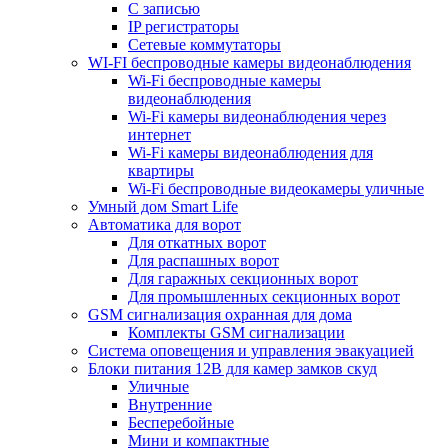
С записью
IP регистраторы
Сетевые коммутаторы
WI-FI беспроводные камеры видеонаблюдения
Wi-Fi беспроводные камеры
видеонаблюдения
Wi-Fi камеры видеонаблюдения через
интернет
Wi-Fi камеры видеонаблюдения для
квартиры
Wi-Fi беспроводные видеокамеры уличные
Умный дом Smart Life
Автоматика для ворот
Для откатных ворот
Для распашных ворот
Для гаражных секционных ворот
Для промышленных секционных ворот
GSM сигнализация охранная для дома
Комплекты GSM сигнализации
Cистема оповещения и управления эвакуацией
Блоки питания 12В для камер замков скуд
Уличные
Внутренние
Бесперебойные
Мини и компактные