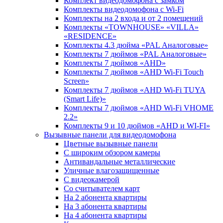
Комплект видеодомофона c замком
Комплекты видеодомофона с Wi-Fi
Комплекты на 2 входа и от 2 помещений
Комплекты «TOWNHOUSE» «VILLA»
«RESIDENCE»
Комплекты 4.3 дюйма «PAL Аналоговые»
Комплекты 7 дюймов «PAL Аналоговые»
Комплекты 7 дюймов «AHD»
Комплекты 7 дюймов «AHD Wi-Fi Touch
Screen»
Комплекты 7 дюймов «AHD Wi-Fi TUYA
(Smart Life)»
Комплекты 7 дюймов «AHD Wi-Fi VHOME
2.2»
Комплекты 9 и 10 дюймов «AHD и WI-FI»
Вызывные панели для видеодомофона
Цветные вызывные панели
С широким обзором камеры
Антивандальные металлические
Уличные влагозащищенные
С видеокамерой
Со считывателем карт
На 2 абонента квартиры
На 3 абонента квартиры
На 4 абонента квартиры