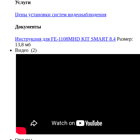
Услуги
Цены установки систем видеонаблюдения
Документы
Инструкция для FE-1108MHD KIT SMART 8.4
Размер:
13,8 мб
Видео
(2)
Отзывы