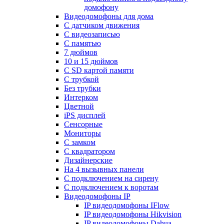
домофону
Видеодомофоны для дома
С датчиком движения
С видеозаписью
C памятью
7 дюймов
10 и 15 дюймов
С SD картой памяти
С трубкой
Без трубки
Интерком
Цветной
iPS дисплей
Сенсорные
Мониторы
С замком
C квадратором
Дизайнерские
На 4 вызывных панели
С подключением на сирену
С подключением к воротам
Видеодомофоны IP
IP видеодомофоны IFlow
IP видеодомофоны Hikvision
IP видеодомофоны Dahua