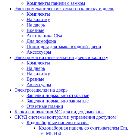
Комплекты панели с замком
Электромеханические замки на калитку и дверь
Комплекты
На калитку
На дверь
Врезные
Антипаника Cisa
Для домофона
Цилиндры для замка входной двери
Аксессуары
Электромагнитные замки на дверь и калитку
Комплекты
На дверь
На калитку
Врезные
Аксессуары
Электрозащелки на дверь
Защелки нормально открытые
Защелки нормально закрытые
Ответные планки
Блоки сопряжения МС для видеодомофона
СКУД системы контроля и управления доступом
Кодонаборные панели вызова
Кодонаборная панель со считывателем Em,
Te, Mf, Hid