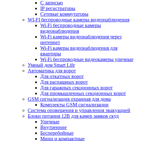
С записью
IP регистраторы
Сетевые коммутаторы
WI-FI беспроводные камеры видеонаблюдения
Wi-Fi беспроводные камеры
видеонаблюдения
Wi-Fi камеры видеонаблюдения через
интернет
Wi-Fi камеры видеонаблюдения для
квартиры
Wi-Fi беспроводные видеокамеры уличные
Умный дом Smart Life
Автоматика для ворот
Для откатных ворот
Для распашных ворот
Для гаражных секционных ворот
Для промышленных секционных ворот
GSM сигнализация охранная для дома
Комплекты GSM сигнализации
Cистема оповещения и управления эвакуацией
Блоки питания 12В для камер замков скуд
Уличные
Внутренние
Бесперебойные
Мини и компактные