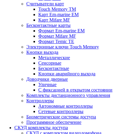
Считыватели карт
Touch Memory TM
Карт Em-marine EM
Карт Mifare MF
Бесконтактные карты
Формат Em-marine EM
Формат Mifare MF
Формат Temic TE
Электронные ключи Touch Memory
Кнопки выхода
Металлические
Сенсорные
Бесконтактные
Кнопки аварийного выхода
Доводчики дверные
Уличные
С фиксацией в открытом состоянии
Комплекты дистанционного управления
Контроллеры
Автономные контроллеры
Сетевые контроллеры
Биометрические системы доступа
Программное обеспечение
СКУД комплекты доступа
СКУД с комплектом видеодомофона