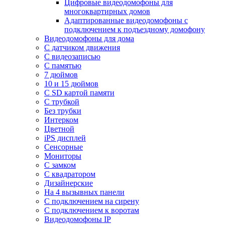
Цифровые видеодомофоны для
многоквартирных домов
Адаптированные видеодомофоны с
подключением к подъездному домофону
Видеодомофоны для дома
С датчиком движения
С видеозаписью
C памятью
7 дюймов
10 и 15 дюймов
С SD картой памяти
С трубкой
Без трубки
Интерком
Цветной
iPS дисплей
Сенсорные
Мониторы
С замком
C квадратором
Дизайнерские
На 4 вызывных панели
С подключением на сирену
С подключением к воротам
Видеодомофоны IP