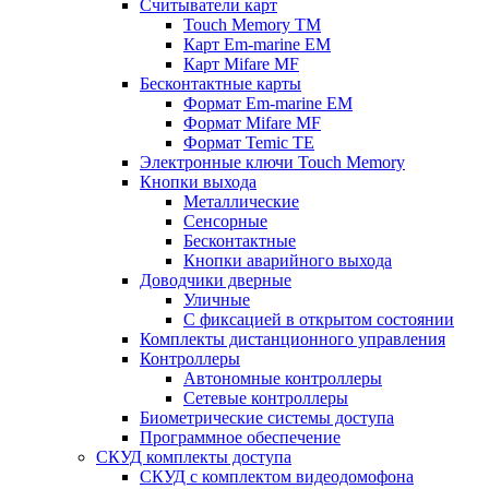
Считыватели карт
Touch Memory TM
Карт Em-marine EM
Карт Mifare MF
Бесконтактные карты
Формат Em-marine EM
Формат Mifare MF
Формат Temic TE
Электронные ключи Touch Memory
Кнопки выхода
Металлические
Сенсорные
Бесконтактные
Кнопки аварийного выхода
Доводчики дверные
Уличные
С фиксацией в открытом состоянии
Комплекты дистанционного управления
Контроллеры
Автономные контроллеры
Сетевые контроллеры
Биометрические системы доступа
Программное обеспечение
СКУД комплекты доступа
СКУД с комплектом видеодомофона