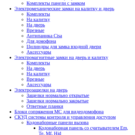
Комплекты панели с замком
Электромеханические замки на калитку и дверь
Комплекты
На калитку
На дверь
Врезные
Антипаника Cisa
Для домофона
Цилиндры для замка входной двери
Аксессуары
Электромагнитные замки на дверь и калитку
Комплекты
На дверь
На калитку
Врезные
Аксессуары
Электрозащелки на дверь
Защелки нормально открытые
Защелки нормально закрытые
Ответные планки
Блоки сопряжения МС для видеодомофона
СКУД системы контроля и управления доступом
Кодонаборные панели вызова
Кодонаборная панель со считывателем Em,
Te, Mf, Hid