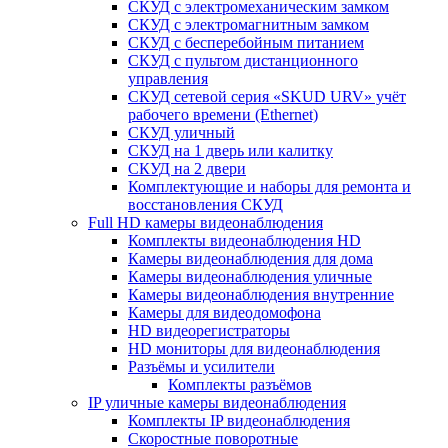
СКУД с электромеханическим замком
СКУД с электромагнитным замком
СКУД с бесперебойным питанием
СКУД с пультом дистанционного
управления
СКУД сетевой серия «SKUD URV» учёт
рабочего времени (Ethernet)
СКУД уличный
СКУД на 1 дверь или калитку
СКУД на 2 двери
Комплектующие и наборы для ремонта и
восстановления СКУД
Full HD камеры видеонаблюдения
Комплекты видеонаблюдения HD
Камеры видеонаблюдения для дома
Камеры видеонаблюдения уличные
Камеры видеонаблюдения внутренние
Камеры для видеодомофона
HD видеорегистраторы
HD мониторы для видеонаблюдения
Разъёмы и усилители
Комплекты разъёмов
IP уличные камеры видеонаблюдения
Комплекты IP видеонаблюдения
Скоростные поворотные