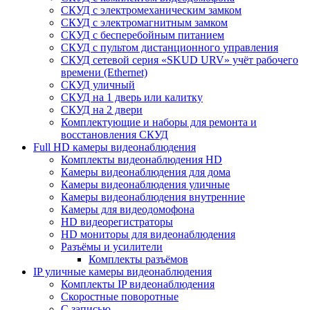
СКУД с электромеханическим замком
СКУД с электромагнитным замком
СКУД с бесперебойным питанием
СКУД с пультом дистанционного управления
СКУД сетевой серия «SKUD URV» учёт рабочего
времени (Ethernet)
СКУД уличный
СКУД на 1 дверь или калитку
СКУД на 2 двери
Комплектующие и наборы для ремонта и
восстановления СКУД
Full HD камеры видеонаблюдения
Комплекты видеонаблюдения HD
Камеры видеонаблюдения для дома
Камеры видеонаблюдения уличные
Камеры видеонаблюдения внутренние
Камеры для видеодомофона
HD видеорегистраторы
HD мониторы для видеонаблюдения
Разъёмы и усилители
Комплекты разъёмов
IP уличные камеры видеонаблюдения
Комплекты IP видеонаблюдения
Скоростные поворотные
С записью