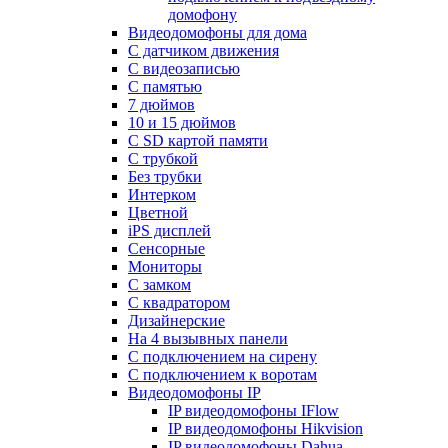
домофону
Видеодомофоны для дома
С датчиком движения
С видеозаписью
C памятью
7 дюймов
10 и 15 дюймов
С SD картой памяти
С трубкой
Без трубки
Интерком
Цветной
iPS дисплей
Сенсорные
Мониторы
С замком
C квадратором
Дизайнерские
На 4 вызывных панели
С подключением на сирену
С подключением к воротам
Видеодомофоны IP
IP видеодомофоны IFlow
IP видеодомофоны Hikvision
IP видеодомофоны Dahua