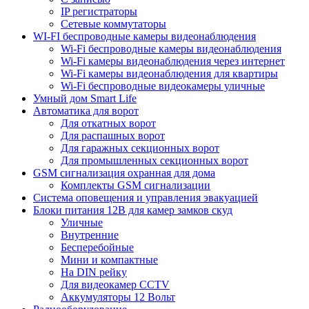
IP регистраторы
Сетевые коммутаторы
WI-FI беспроводные камеры видеонаблюдения
Wi-Fi беспроводные камеры видеонаблюдения
Wi-Fi камеры видеонаблюдения через интернет
Wi-Fi камеры видеонаблюдения для квартиры
Wi-Fi беспроводные видеокамеры уличные
Умный дом Smart Life
Автоматика для ворот
Для откатных ворот
Для распашных ворот
Для гаражных секционных ворот
Для промышленных секционных ворот
GSM сигнализация охранная для дома
Комплекты GSM сигнализации
Cистема оповещения и управления эвакуацией
Блоки питания 12В для камер замков скуд
Уличные
Внутренние
Бесперебойные
Мини и компактные
На DIN рейку
Для видеокамер CCTV
Аккумуляторы 12 Вольт