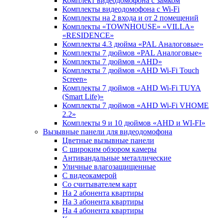
Комплект видеодомофона c замком
Комплекты видеодомофона с Wi-Fi
Комплекты на 2 входа и от 2 помещений
Комплекты «TOWNHOUSE» «VILLA»
«RESIDENCE»
Комплекты 4.3 дюйма «PAL Аналоговые»
Комплекты 7 дюймов «PAL Аналоговые»
Комплекты 7 дюймов «AHD»
Комплекты 7 дюймов «AHD Wi-Fi Touch
Screen»
Комплекты 7 дюймов «AHD Wi-Fi TUYA
(Smart Life)»
Комплекты 7 дюймов «AHD Wi-Fi VHOME
2.2»
Комплекты 9 и 10 дюймов «AHD и WI-FI»
Вызывные панели для видеодомофона
Цветные вызывные панели
С широким обзором камеры
Антивандальные металлические
Уличные влагозащищенные
С видеокамерой
Со считывателем карт
На 2 абонента квартиры
На 3 абонента квартиры
На 4 абонента квартиры