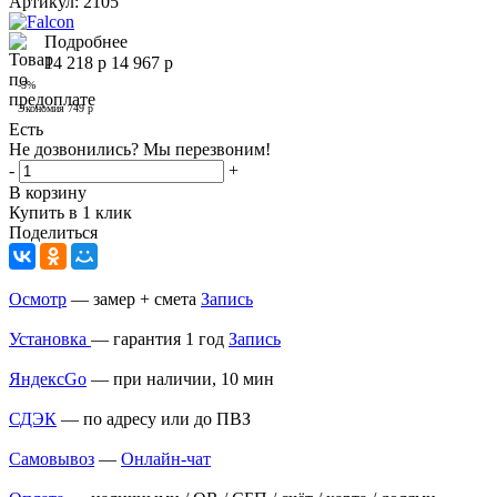
Артикул:
2105
Подробнее
14 218
р
14 967
р
-
5
%
Экономия
749
р
Есть
Не дозвонились? Мы перезвоним!
-
+
В корзину
Купить в 1 клик
Поделиться
Осмотр
— замер + смета
Запись
Установка
— гарантия 1 год
Запись
ЯндексGo
— при наличии, 10 мин
СДЭК
— по адресу или до ПВЗ
Самовывоз
—
Онлайн-чат