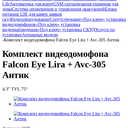
Life
Автоматика для ворот
GSM сигнализация охранная для
дома
Cистема оповещения и управления эвакуацией
Блоки
питания 12В для камер замков
скуд
Радиооборудование
Сопутствующее
«Под ключ» установка
видеодомофонов
«Под ключ» установка
видеонаблюдения
«Под ключ» установка СКУД
Услуги по
установке
Архивные модели
-
Комплект видеодомофона Falcon Eye Lira + Avc-305 Антик
Комплект видеодомофона
Falcon Eye Lira + Avc-305
Антик
4.3" TVL 75°