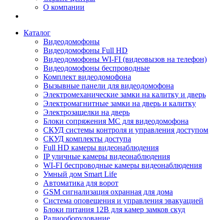
О компании
Каталог
Видеодомофоны
Видеодомофоны Full HD
Видеодомофоны WI-FI (видеовызов на телефон)
Видеодомофоны беспроводные
Комплект видеодомофона
Вызывные панели для видеодомофона
Электромеханические замки на калитку и дверь
Электромагнитные замки на дверь и калитку
Электрозащелки на дверь
Блоки сопряжения МС для видеодомофона
СКУД системы контроля и управления доступом
СКУД комплекты доступа
Full HD камеры видеонаблюдения
IP уличные камеры видеонаблюдения
WI-FI беспроводные камеры видеонаблюдения
Умный дом Smart Life
Автоматика для ворот
GSM сигнализация охранная для дома
Cистема оповещения и управления эвакуацией
Блоки питания 12В для камер замков скуд
Радиооборудование