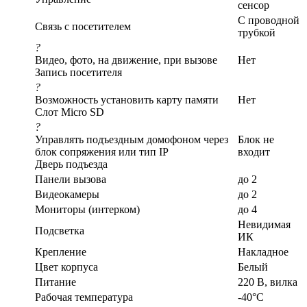
сенсор
С проводной
Связь с посетителем
трубкой
?
Видео, фото, на движение, при вызове
Нет
Запись посетителя
?
Возможность установить карту памяти
Нет
Слот Micro SD
?
Управлять подъездным домофоном через
Блок не
блок сопряжения или тип IP
входит
Дверь подъезда
Панели вызова
до 2
Видеокамеры
до 2
Мониторы (интерком)
до 4
Невидимая
Подсветка
ИК
Крепление
Накладное
Цвет корпуса
Белый
Питание
220 В, вилка
Рабочая температура
-40°С