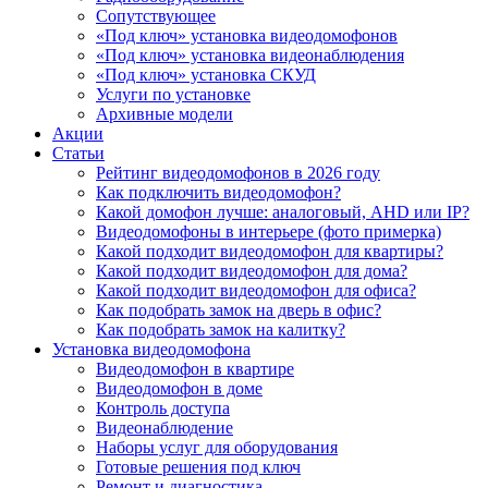
Сопутствующее
«Под ключ» установка видеодомофонов
«Под ключ» установка видеонаблюдения
«Под ключ» установка СКУД
Услуги по установке
Архивные модели
Акции
Статьи
Рейтинг видеодомофонов в 2026 году
Как подключить видеодомофон?
Какой домофон лучше: аналоговый, AHD или IP?
Видеодомофоны в интерьере (фото примерка)
Какой подходит видеодомофон для квартиры?
Какой подходит видеодомофон для дома?
Какой подходит видеодомофон для офиса?
Как подобрать замок на дверь в офис?
Как подобрать замок на калитку?
Установка видеодомофона
Видеодомофон в квартире
Видеодомофон в доме
Контроль доступа
Видеонаблюдение
Наборы услуг для оборудования
Готовые решения под ключ
Ремонт и диагностика