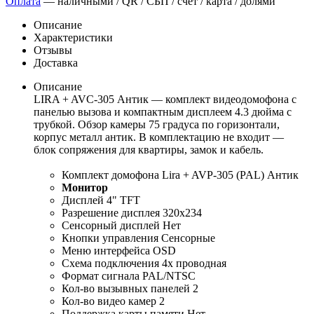
Оплата
— наличными / QR / СБП / счёт / карта / долями
Описание
Характеристики
Отзывы
Доставка
Описание
LIRA + AVC-305 Антик — комплект видеодомофона с
панелью вызова и компактным дисплеем 4.3 дюйма с
трубкой. Обзор камеры 75 градуса по горизонтали,
корпус металл антик. В комплектацию не входит —
блок сопряжения для квартиры, замок и кабель.
Комплект домофона Lira + AVP-305 (PAL) Антик
Монитор
Дисплей 4" TFT
Разрешение дисплея 320x234
Сенсорный дисплей Нет
Кнопки управления Сенсорные
Меню интерфейса OSD
Схема подключения 4х проводная
Формат сигнала PAL/NTSC
Кол-во вызывных панелей 2
Кол-во видео камер 2
Поддержка карты памяти Нет