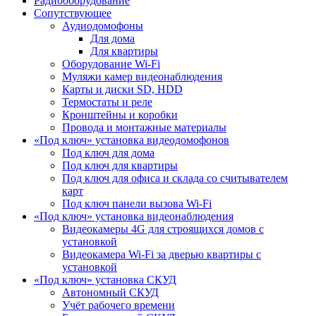
Радиооборудование
Сопутствующее
Аудиодомофоны
Для дома
Для квартиры
Оборудование Wi-Fi
Муляжи камер видеонаблюдения
Карты и диски SD, HDD
Термостаты и реле
Кронштейны и коробки
Провода и монтажные материалы
«Под ключ» установка видеодомофонов
Под ключ для дома
Под ключ для квартиры
Под ключ для офиса и склада со считывателем
карт
Под ключ панели вызова Wi-Fi
«Под ключ» установка видеонаблюдения
Видеокамеры 4G для строящихся домов с
установкой
Видеокамера Wi-Fi за дверью квартиры с
установкой
«Под ключ» установка СКУД
Автономный СКУД
Учёт рабочего времени