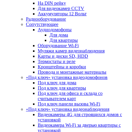
На DIN рейку
Для видеокамер CCTV
Аккумуляторы 12 Вольт
Радиооборудование
Сопутствующее
Аудиодомофоны
Для дома
Для квартиры
Оборудование Wi-Fi
Муляжи камер видеонаблюдения
Карты и диски SD, HDD
Термостаты и реле
Кронштейны и коробки
Провода и монтажные материалы
«Под ключ» установка видеодомофонов
Под ключ для дома
Под ключ для квартиры
Под ключ для офиса и склада со
считывателем карт
Под ключ панели вызова Wi-Fi
«Под ключ» установка видеонаблюдения
Видеокамеры 4G для строящихся домов с
установкой
Видеокамера Wi-Fi за дверью квартиры с
установкой