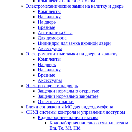
Комплекты панели с замком
Электромеханические замки на калитку и дверь
Комплекты
На калитку
На дверь
Врезные
Антипаника Cisa
Для домофона
Цилиндры для замка входной двери
Аксессуары
Электромагнитные замки на дверь и калитку
Комплекты
На дверь
На калитку
Врезные
Аксессуары
Электрозащелки на дверь
Защелки нормально открытые
Защелки нормально закрытые
Ответные планки
Блоки сопряжения МС для видеодомофона
СКУД системы контроля и управления доступом
Кодонаборные панели вызова
Кодонаборная панель со считывателем
Em, Te, Mf, Hid