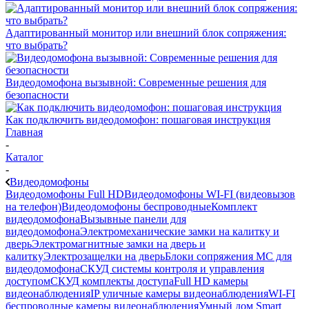
Адаптированный монитор или внешний блок сопряжения:
что выбрать?
Видеодомофона вызывной: Современные решения для
безопасности
Как подключить видеодомофон: пошаговая инструкция
Главная
-
Каталог
-
Видеодомофоны
Видеодомофоны Full HD
Видеодомофоны WI-FI (видеовызов
на телефон)
Видеодомофоны беспроводные
Комплект
видеодомофона
Вызывные панели для
видеодомофона
Электромеханические замки на калитку и
дверь
Электромагнитные замки на дверь и
калитку
Электрозащелки на дверь
Блоки сопряжения МС для
видеодомофона
СКУД системы контроля и управления
доступом
СКУД комплекты доступа
Full HD камеры
видеонаблюдения
IP уличные камеры видеонаблюдения
WI-FI
беспроводные камеры видеонаблюдения
Умный дом Smart