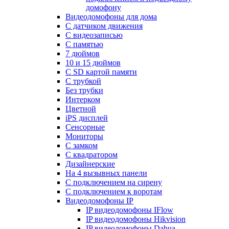
домофону
Видеодомофоны для дома
С датчиком движения
С видеозаписью
C памятью
7 дюймов
10 и 15 дюймов
С SD картой памяти
С трубкой
Без трубки
Интерком
Цветной
iPS дисплей
Сенсорные
Мониторы
С замком
C квадратором
Дизайнерские
На 4 вызывных панели
С подключением на сирену
С подключением к воротам
Видеодомофоны IP
IP видеодомофоны IFlow
IP видеодомофоны Hikvision
IP видеодомофоны Dahua