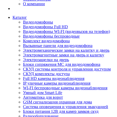
О компании
Каталог
Видеодомофоны
Видеодомофоны Full HD
Видеодомофоны WI-FI (видеовызов на телефон)
Видеодомофоны беспроводные
Комплект видеодомофона
Вызывные панели для видеодомофона
Электромеханические замки на калитку и дверь
Электромагнитные замки на дверь и калитку
Электрозащелки на дверь
Блоки сопряжения МС для видеодомофона
СКУД системы контроля и управления доступом
СКУД комплекты доступа
Full HD камеры видеонаблюдения
IP уличные камеры видеонаблюдения
WI-FI беспроводные камеры видеонаблюдения
Умный дом Smart Life
Автоматика для ворот
GSM сигнализация охранная для дома
Cистема оповещения и управления эвакуацией
Блоки питания 12В для камер замков скуд
Радиооборудование