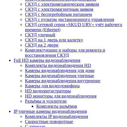
СКУД с электромеханическим замком
СКУД с электромагнитным замком
СКУД с бесперебойным питанием
СКУД с пультом дистанционного управления
СКУД сетевой серия «SKUD URV» учёт рабочего
времени (Ethernet)
СКУД уличный
СКУД на 1 дверь или калитку
СКУД на 2 двери
Комплектующие и наборы для ремонта и
восстановления СКУД
Full HD камеры видеонаблюдения
Комплекты видеонаблюдения HD
Камеры видеонаблюдения для дома
Камеры видеонаблюдения уличные
Камеры видеонаблюдения внутренние
Камеры для видеодомофона
HD видеорегистраторы
HD мониторы для видеонаблюдения
Разъёмы и усилители
Комплекты разъёмов
IP уличные камеры видеонаблюдения
Комплекты IP видеонаблюдения
Скоростные поворотные
С записью