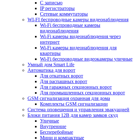
С записью
IP регистраторы
Сетевые коммутаторы
WI-FI беспроводные камеры видеонаблюдения
Wi-Fi беспроводные камеры
видеонаблюдения
Wi-Fi камеры видеонаблюдения через
интернет
Wi-Fi камеры видеонаблюдения для
квартиры
Wi-Fi беспроводные видеокамеры уличные
Умный дом Smart Life
Автоматика для ворот
Для откатных ворот
Для распашных ворот
Для гаражных секционных ворот
Для промышленных секционных ворот
GSM сигнализация охранная для дома
Комплекты GSM сигнализации
Cистема оповещения и управления эвакуацией
Блоки питания 12В для камер замков скуд
Уличные
Внутренние
Бесперебойные
Мини и компактные