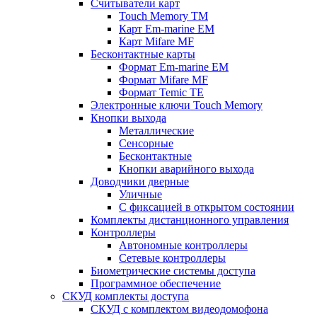
Считыватели карт
Touch Memory TM
Карт Em-marine EM
Карт Mifare MF
Бесконтактные карты
Формат Em-marine EM
Формат Mifare MF
Формат Temic TE
Электронные ключи Touch Memory
Кнопки выхода
Металлические
Сенсорные
Бесконтактные
Кнопки аварийного выхода
Доводчики дверные
Уличные
С фиксацией в открытом состоянии
Комплекты дистанционного управления
Контроллеры
Автономные контроллеры
Сетевые контроллеры
Биометрические системы доступа
Программное обеспечение
СКУД комплекты доступа
СКУД с комплектом видеодомофона