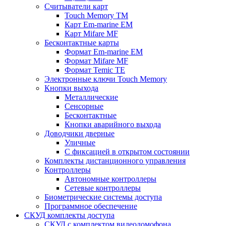
Считыватели карт
Touch Memory TM
Карт Em-marine EM
Карт Mifare MF
Бесконтактные карты
Формат Em-marine EM
Формат Mifare MF
Формат Temic TE
Электронные ключи Touch Memory
Кнопки выхода
Металлические
Сенсорные
Бесконтактные
Кнопки аварийного выхода
Доводчики дверные
Уличные
С фиксацией в открытом состоянии
Комплекты дистанционного управления
Контроллеры
Автономные контроллеры
Сетевые контроллеры
Биометрические системы доступа
Программное обеспечение
СКУД комплекты доступа
СКУД с комплектом видеодомофона