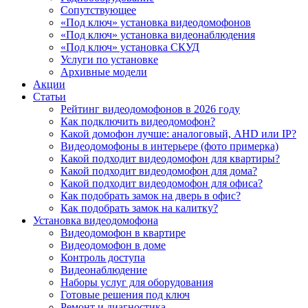
Сопутствующее
«Под ключ» установка видеодомофонов
«Под ключ» установка видеонаблюдения
«Под ключ» установка СКУД
Услуги по установке
Архивные модели
Акции
Статьи
Рейтинг видеодомофонов в 2026 году
Как подключить видеодомофон?
Какой домофон лучше: аналоговый, AHD или IP?
Видеодомофоны в интерьере (фото примерка)
Какой подходит видеодомофон для квартиры?
Какой подходит видеодомофон для дома?
Какой подходит видеодомофон для офиса?
Как подобрать замок на дверь в офис?
Как подобрать замок на калитку?
Установка видеодомофона
Видеодомофон в квартире
Видеодомофон в доме
Контроль доступа
Видеонаблюдение
Наборы услуг для оборудования
Готовые решения под ключ
Ремонт и диагностика