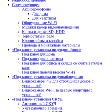
Радиооборудование
Сопутствующее
Аудиодомофоны
Для дома
Для квартиры
Оборудование Wi-Fi
Муляжи камер видеонаблюдения
Карты и диски SD, HDD
Термостаты и реле
Кронштейны и коробки
Провода и монтажные материалы
«Под ключ» установка видеодомофонов
Под ключ для дома
Под ключ для квартиры
Под ключ для офиса и склада со считывателем
карт
Под ключ панели вызова Wi-Fi
«Под ключ» установка видеонаблюдения
Видеокамеры 4G для строящихся домов с
установкой
Видеокамера Wi-Fi за дверью квартиры с
установкой
«Под ключ» установка СКУД
Автономный СКУД
Учёт рабочего времени