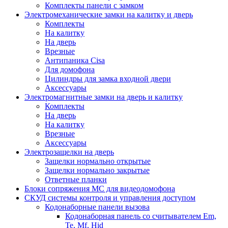
Комплекты панели с замком
Электромеханические замки на калитку и дверь
Комплекты
На калитку
На дверь
Врезные
Антипаника Cisa
Для домофона
Цилиндры для замка входной двери
Аксессуары
Электромагнитные замки на дверь и калитку
Комплекты
На дверь
На калитку
Врезные
Аксессуары
Электрозащелки на дверь
Защелки нормально открытые
Защелки нормально закрытые
Ответные планки
Блоки сопряжения МС для видеодомофона
СКУД системы контроля и управления доступом
Кодонаборные панели вызова
Кодонаборная панель со считывателем Em,
Te, Mf, Hid