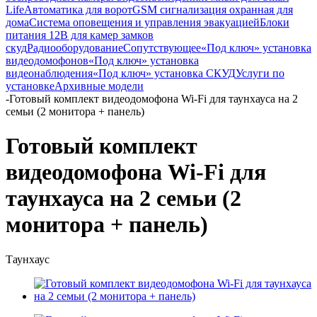
Life
Автоматика для ворот
GSM сигнализация охранная для
дома
Cистема оповещения и управления эвакуацией
Блоки
питания 12В для камер замков
скуд
Радиооборудование
Сопутствующее
«Под ключ» установка
видеодомофонов
«Под ключ» установка
видеонаблюдения
«Под ключ» установка СКУД
Услуги по
установке
Архивные модели
-
Готовый комплект видеодомофона Wi-Fi для таунхауса на 2
семьи (2 монитора + панель)
Готовый комплект
видеодомофона Wi-Fi для
таунхауса на 2 семьи (2
монитора + панель)
Таунхаус