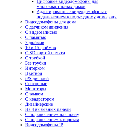
Цифровые видеодомофоны для
многоквартирных домов
Адаптированные видеодомофоны с
подключением к подъездному домофону
Видеодомофоны для дома
С датчиком движения
С видеозаписью
C памятью
7 дюймов
10 и 15 дюймов
С SD картой памяти
С трубкой
Без трубки
Интерком
Цветной
iPS дисплей
Сенсорные
Мониторы
С замком
C квадратором
Дизайнерские
На 4 вызывных панели
С подключением на сирену
С подключением к воротам
Видеодомофоны IP