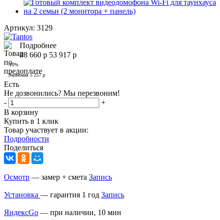
Артикул:
3129
Подробнее
48 660
р
53 917
р
-
10
%
Экономия
5 257
р
Есть
Не дозвонились? Мы перезвоним!
-
+
В корзину
Купить в 1 клик
Товар участвует в акции:
Подробности
Поделиться
Осмотр
— замер + смета
Запись
Установка
— гарантия 1 год
Запись
ЯндексGo
— при наличии, 10 мин