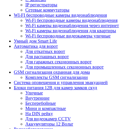
IP регистраторы
Сетевые коммутаторы
WI-FI беспроводные камеры видеонаблюдения
Wi-Fi беспроводные камеры видеонаблюдения
Wi-Fi камеры видеонаблюдения через интернет
Wi-Fi камеры видеонаблюдения для квартиры
Wi-Fi беспроводные видеокамеры уличные
Умный дом Smart Life
Автоматика для ворот
Для откатных ворот
Для распашных ворот
Для гаражных секционных ворот
Для промышленных секционных ворот
GSM сигнализация охранная для дома
Комплекты GSM сигнализации
Cистема оповещения и управления эвакуацией
Блоки питания 12В для камер замков скуд
Уличные
Внутренние
Бесперебойные
Мини и компактные
На DIN рейку
Для видеокамер CCTV
Аккумуляторы 12 Вольт