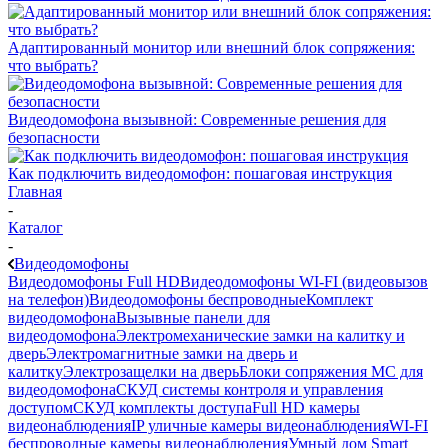
Адаптированный монитор или внешний блок сопряжения:
что выбрать?
Видеодомофона вызывной: Современные решения для
безопасности
Как подключить видеодомофон: пошаговая инструкция
Главная
-
Каталог
-
Видеодомофоны
Видеодомофоны Full HD
Видеодомофоны WI-FI (видеовызов
на телефон)
Видеодомофоны беспроводные
Комплект
видеодомофона
Вызывные панели для
видеодомофона
Электромеханические замки на калитку и
дверь
Электромагнитные замки на дверь и
калитку
Электрозащелки на дверь
Блоки сопряжения МС для
видеодомофона
СКУД системы контроля и управления
доступом
СКУД комплекты доступа
Full HD камеры
видеонаблюдения
IP уличные камеры видеонаблюдения
WI-FI
беспроводные камеры видеонаблюдения
Умный дом Smart