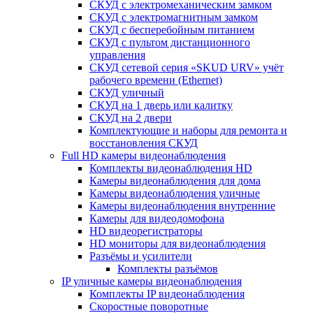
СКУД с электромеханическим замком
СКУД с электромагнитным замком
СКУД с бесперебойным питанием
СКУД с пультом дистанционного
управления
СКУД сетевой серия «SKUD URV» учёт
рабочего времени (Ethernet)
СКУД уличный
СКУД на 1 дверь или калитку
СКУД на 2 двери
Комплектующие и наборы для ремонта и
восстановления СКУД
Full HD камеры видеонаблюдения
Комплекты видеонаблюдения HD
Камеры видеонаблюдения для дома
Камеры видеонаблюдения уличные
Камеры видеонаблюдения внутренние
Камеры для видеодомофона
HD видеорегистраторы
HD мониторы для видеонаблюдения
Разъёмы и усилители
Комплекты разъёмов
IP уличные камеры видеонаблюдения
Комплекты IP видеонаблюдения
Скоростные поворотные