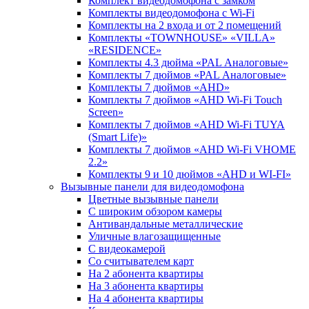
Комплект видеодомофона c замком
Комплекты видеодомофона с Wi-Fi
Комплекты на 2 входа и от 2 помещений
Комплекты «TOWNHOUSE» «VILLA»
«RESIDENCE»
Комплекты 4.3 дюйма «PAL Аналоговые»
Комплекты 7 дюймов «PAL Аналоговые»
Комплекты 7 дюймов «AHD»
Комплекты 7 дюймов «AHD Wi-Fi Touch
Screen»
Комплекты 7 дюймов «AHD Wi-Fi TUYA
(Smart Life)»
Комплекты 7 дюймов «AHD Wi-Fi VHOME
2.2»
Комплекты 9 и 10 дюймов «AHD и WI-FI»
Вызывные панели для видеодомофона
Цветные вызывные панели
С широким обзором камеры
Антивандальные металлические
Уличные влагозащищенные
С видеокамерой
Со считывателем карт
На 2 абонента квартиры
На 3 абонента квартиры
На 4 абонента квартиры