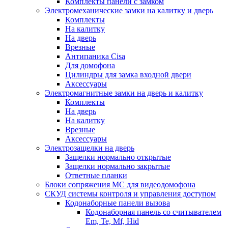
Комплекты панели с замком
Электромеханические замки на калитку и дверь
Комплекты
На калитку
На дверь
Врезные
Антипаника Cisa
Для домофона
Цилиндры для замка входной двери
Аксессуары
Электромагнитные замки на дверь и калитку
Комплекты
На дверь
На калитку
Врезные
Аксессуары
Электрозащелки на дверь
Защелки нормально открытые
Защелки нормально закрытые
Ответные планки
Блоки сопряжения МС для видеодомофона
СКУД системы контроля и управления доступом
Кодонаборные панели вызова
Кодонаборная панель со считывателем
Em, Te, Mf, Hid