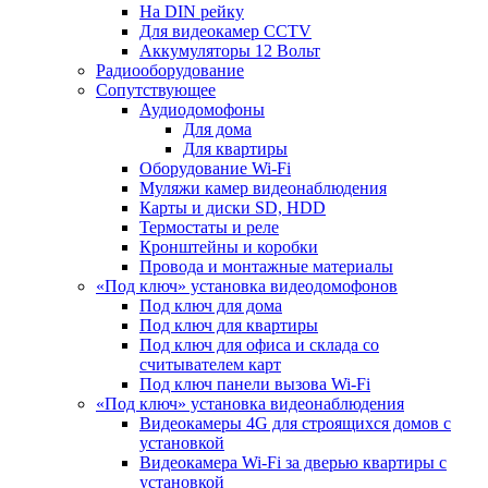
На DIN рейку
Для видеокамер CCTV
Аккумуляторы 12 Вольт
Радиооборудование
Сопутствующее
Аудиодомофоны
Для дома
Для квартиры
Оборудование Wi-Fi
Муляжи камер видеонаблюдения
Карты и диски SD, HDD
Термостаты и реле
Кронштейны и коробки
Провода и монтажные материалы
«Под ключ» установка видеодомофонов
Под ключ для дома
Под ключ для квартиры
Под ключ для офиса и склада со
считывателем карт
Под ключ панели вызова Wi-Fi
«Под ключ» установка видеонаблюдения
Видеокамеры 4G для строящихся домов с
установкой
Видеокамера Wi-Fi за дверью квартиры с
установкой