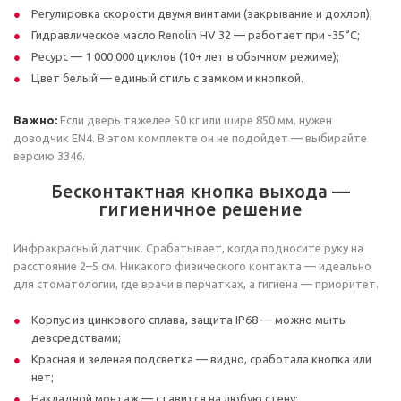
Регулировка скорости двумя винтами (закрывание и дохлоп);
Гидравлическое масло Renolin HV 32 — работает при -35°С;
Ресурс — 1 000 000 циклов (10+ лет в обычном режиме);
Цвет белый — единый стиль с замком и кнопкой.
Важно:
Если дверь тяжелее 50 кг или шире 850 мм, нужен
доводчик EN4. В этом комплекте он не подойдет — выбирайте
версию 3346.
Бесконтактная кнопка выхода —
гигиеничное решение
Инфракрасный датчик. Срабатывает, когда подносите руку на
расстояние 2–5 см. Никакого физического контакта — идеально
для стоматологии, где врачи в перчатках, а гигиена — приоритет.
Корпус из цинкового сплава, защита IP68 — можно мыть
дезсредствами;
Красная и зеленая подсветка — видно, сработала кнопка или
нет;
Накладной монтаж — ставится на любую стену;