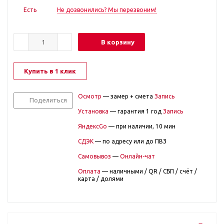
Есть
Не дозвонились? Мы перезвоним!
В корзину
Купить в 1 клик
Осмотр
— замер + смета
Запись
Поделиться
Установка
— гарантия 1 год
Запись
ЯндексGo
— при наличии, 10 мин
СДЭК
— по адресу или до ПВЗ
Самовывоз
—
Онлайн-чат
Оплата
— наличными / QR / СБП / счёт /
карта / долями