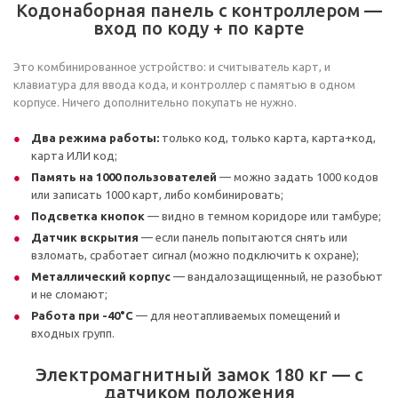
Кодонаборная панель с контроллером —
вход по коду + по карте
Это комбинированное устройство: и считыватель карт, и
клавиатура для ввода кода, и контроллер с памятью в одном
корпусе. Ничего дополнительно покупать не нужно.
Два режима работы:
только код, только карта, карта+код,
карта ИЛИ код;
Память на 1000 пользователей
— можно задать 1000 кодов
или записать 1000 карт, либо комбинировать;
Подсветка кнопок
— видно в темном коридоре или тамбуре;
Датчик вскрытия
— если панель попытаются снять или
взломать, сработает сигнал (можно подключить к охране);
Металлический корпус
— вандалозащищенный, не разобьют
и не сломают;
Работа при -40°С
— для неотапливаемых помещений и
входных групп.
Электромагнитный замок 180 кг — с
датчиком положения