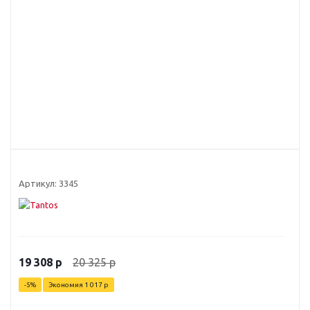
Артикул:
3345
20 325
р
19 308
р
-
5
%
Экономия
1 017
р