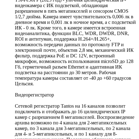
видеокамера с ИК подсветкой, обладающая
разрешением в пять мегапикселей и сенсором CMOS
1/2,7 дюйма. Камера имеет чувствительность 0,006 лк в
дневное время и 0,001 лк в ночное время, а с подсветкой
ИК - 0 лк. Кроме того, в камере имеется встроенная
видеоаналитика, функции BLC, WDR, DWDR, DNR,
ROI и антитуман, поддержка Н.264+/H.265+,
возможность передачи данных по протоколу FTP и
электронной почте, объектив 2,8 мм, механический ИК
фильтр, поддержка PoE и DC 12V, встроенный
микрофон, возможность использования microSD до 128
Гб, герметичный разъем Ethernet и адаптивная ИК
подсветка на расстоянии до 30 метров. Рабочая
температура камеры составляет от -40 до +60 градусов
Цельсия.
Видеорегистратор
Сетевой регистратор Tantos на 16 каналов позволит
подключить и отображать до 16 цилиндрических IP
камер с разрешением 8 мегапикселей. Воспроизведение
архива возможно по 4 канала для 2-мегапиксельных
камер, по 3 канала для 3-мегапиксельных, по 2 канала
для 4- и 5-мегапиксельных, и по 1 каналу для 8-