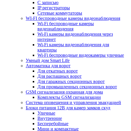
С записью
IP регистраторы
Сетевые коммутаторы
WI-FI беспроводные камеры видеонаблюдения
Wi-Fi беспроводные камеры
видеонаблюдения
Wi-Fi камеры видеонаблюдения через
интернет
Wi-Fi камеры видеонаблюдения для
квартиры
Wi-Fi беспроводные видеокамеры уличные
Умный дом Smart Life
Автоматика для ворот
Для откатных ворот
Для распашных ворот
Для гаражных секционных ворот
Для промышленных секционных ворот
GSM сигнализация охранная для дома
Комплекты GSM сигнализации
Cистема оповещения и управления эвакуацией
Блоки питания 12В для камер замков скуд
Уличные
Внутренние
Бесперебойные
Мини и компактные