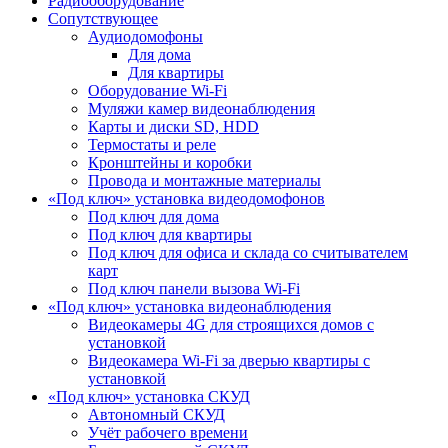
Радиооборудование
Сопутствующее
Аудиодомофоны
Для дома
Для квартиры
Оборудование Wi-Fi
Муляжи камер видеонаблюдения
Карты и диски SD, HDD
Термостаты и реле
Кронштейны и коробки
Провода и монтажные материалы
«Под ключ» установка видеодомофонов
Под ключ для дома
Под ключ для квартиры
Под ключ для офиса и склада со считывателем
карт
Под ключ панели вызова Wi-Fi
«Под ключ» установка видеонаблюдения
Видеокамеры 4G для строящихся домов с
установкой
Видеокамера Wi-Fi за дверью квартиры с
установкой
«Под ключ» установка СКУД
Автономный СКУД
Учёт рабочего времени