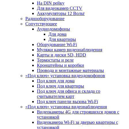
На DIN рейку
Для видеокамер CCTV
Аккумуляторы 12 Вольт
Радиооборудование
Сопутствующее
Аудиодомофоны
Для дома
Для квартиры
Оборудование Wi-Fi
Муляжи камер видеонаблюдения
Карты и диски SD, HDD
Термостаты и реле
Кронштейны и коробки
Провода и монтажные материалы
«Под ключ» установка видеодомофонов
Под ключ для дома
Под ключ для квартиры
Под ключ для офиса и склада со
считывателем карт
Под ключ панели вызова Wi-Fi
«Под ключ» установка видеонаблюдения
Видеокамеры 4G для строящихся домов с
установкой
Видеокамера Wi-Fi за дверью квартиры с
установкой