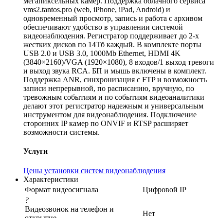
мегапиксельных камер. Поддержка облачного сервиса
vms2.tantos.pro (web, iPhone, iPad, Android) и
одновременный просмотр, запись и работа с архивом
обеспечивают удобство в управлении системой
видеонаблюдения. Регистратор поддерживает до 2-х
жестких дисков по 14Тб каждый. В комплекте порты
USB 2.0 и USB 3.0, 1000Mb Ethernet, HDMI 4K
(3840×2160)/VGA (1920×1080), 8 входов/1 выход тревоги
и выход звука RCA. БП и мышь включены в комплект.
Поддержка ANR, синхронизация с FTP и возможность
записи непрерывной, по расписанию, вручную, по
тревожным событиям и по событиям видеоаналитики
делают этот регистратор надежным и универсальным
инструментом для видеонаблюдения. Подключение
сторонних IP камер по ONVIF и RTSP расширяет
возможности системы.
Услуги
Цены установки систем видеонаблюдения
Характеристики
Формат видеосигнала
Цифровой IP
?
Видеозвонок на телефон и
Нет
открытие