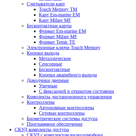
Считыватели карт
Touch Memory TM
Карт Em-marine EM
Карт Mifare MF
Бесконтактные карты
Формат Em-marine EM
Формат Mifare MF
Формат Temic TE
Электронные ключи Touch Memory
Кнопки выхода
Металлические
Сенсорные
Бесконтактные
Кнопки аварийного выхода
Доводчики дверные
Уличные
С фиксацией в открытом состоянии
Комплекты дистанционного управления
Контроллеры
Автономные контроллеры
Сетевые контроллеры
Биометрические системы доступа
Программное обеспечение
СКУД комплекты доступа
СКУД с комплектом видеодомофона