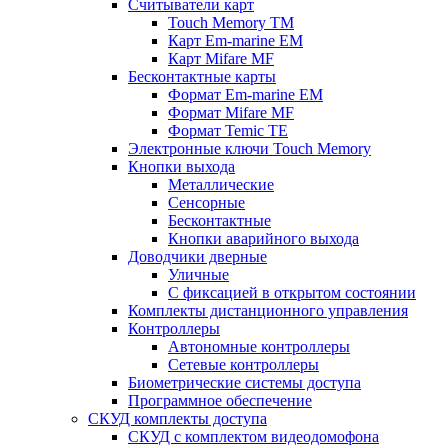
Считыватели карт
Touch Memory TM
Карт Em-marine EM
Карт Mifare MF
Бесконтактные карты
Формат Em-marine EM
Формат Mifare MF
Формат Temic TE
Электронные ключи Touch Memory
Кнопки выхода
Металлические
Сенсорные
Бесконтактные
Кнопки аварийного выхода
Доводчики дверные
Уличные
С фиксацией в открытом состоянии
Комплекты дистанционного управления
Контроллеры
Автономные контроллеры
Сетевые контроллеры
Биометрические системы доступа
Программное обеспечение
СКУД комплекты доступа
СКУД с комплектом видеодомофона