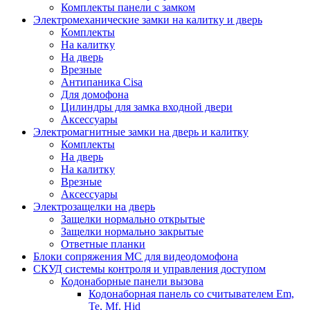
Комплекты панели с замком
Электромеханические замки на калитку и дверь
Комплекты
На калитку
На дверь
Врезные
Антипаника Cisa
Для домофона
Цилиндры для замка входной двери
Аксессуары
Электромагнитные замки на дверь и калитку
Комплекты
На дверь
На калитку
Врезные
Аксессуары
Электрозащелки на дверь
Защелки нормально открытые
Защелки нормально закрытые
Ответные планки
Блоки сопряжения МС для видеодомофона
СКУД системы контроля и управления доступом
Кодонаборные панели вызова
Кодонаборная панель со считывателем Em,
Te, Mf, Hid