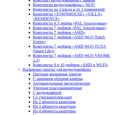
Комплект видеодомофона c замком
Комплекты видеодомофона с Wi-Fi
Комплекты на 2 входа и от 2 помещений
Комплекты «TOWNHOUSE» «VILLA»
«RESIDENCE»
Комплекты 4.3 дюйма «PAL Аналоговые»
Комплекты 7 дюймов «PAL Аналоговые»
Комплекты 7 дюймов «AHD»
Комплекты 7 дюймов «AHD Wi-Fi Touch
Screen»
Комплекты 7 дюймов «AHD Wi-Fi TUYA
(Smart Life)»
Комплекты 7 дюймов «AHD Wi-Fi VHOME
2.2»
Комплекты 9 и 10 дюймов «AHD и WI-FI»
Вызывные панели для видеодомофона
Цветные вызывные панели
С широким обзором камеры
Антивандальные металлические
Уличные влагозащищенные
С видеокамерой
Со считывателем карт
На 2 абонента квартиры
На 3 абонента квартиры
На 4 абонента квартиры