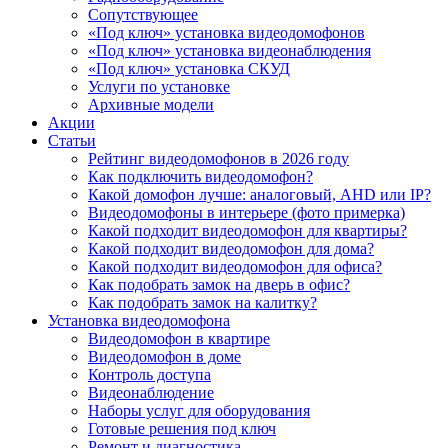
Сопутствующее
«Под ключ» установка видеодомофонов
«Под ключ» установка видеонаблюдения
«Под ключ» установка СКУД
Услуги по установке
Архивные модели
Акции
Статьи
Рейтинг видеодомофонов в 2026 году
Как подключить видеодомофон?
Какой домофон лучше: аналоговый, AHD или IP?
Видеодомофоны в интерьере (фото примерка)
Какой подходит видеодомофон для квартиры?
Какой подходит видеодомофон для дома?
Какой подходит видеодомофон для офиса?
Как подобрать замок на дверь в офис?
Как подобрать замок на калитку?
Установка видеодомофона
Видеодомофон в квартире
Видеодомофон в доме
Контроль доступа
Видеонаблюдение
Наборы услуг для оборудования
Готовые решения под ключ
Ремонт и диагностика