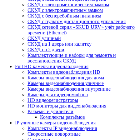
СКУД с электромеханическим замком
СКУД с электромагнитным замком
СКУД с бесперебойным питанием
СКУД с пультом дистанционного управления
СКУД сетевой серия «SKUD URV» учёт рабочего
времени (Ethernet)
СКУД уличный
СКУД на 1 дверь или калитку
СКУД на 2 двери
Комплектующие и наборы для ремонта и
восстановления СКУД
Full HD камеры видеонаблюдения
Комплекты видеонаблюдения HD
Камеры видеонаблюдения для дома
Камеры видеонаблюдения уличные
Камеры видеонаблюдения внутренние
Камеры для видеодомофона
HD видеорегистраторы
HD мониторы для видеонаблюдения
Разъёмы и усилители
Комплекты разъёмов
IP уличные камеры видеонаблюдения
Комплекты IP видеонаблюдения
Скоростные поворотные
С записью