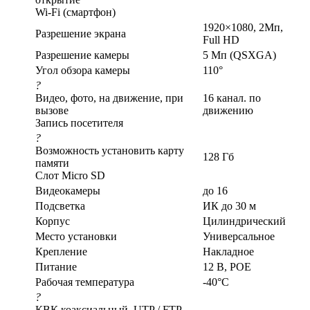
Wi-Fi (смартфон)
1920×1080, 2Мп,
Разрешение экрана
Full HD
Разрешение камеры
5 Мп (QSXGA)
Угол обзора камеры
110°
?
Видео, фото, на движение, при
16 канал. по
вызове
движению
Запись посетителя
?
Возможность установить карту
128 Гб
памяти
Слот Micro SD
Видеокамеры
до 16
Подсветка
ИК до 30 м
Корпус
Цилиндрический
Место установки
Универсальное
Крепление
Накладное
Питание
12 В, POE
Рабочая температура
-40°С
?
КВК коаксиальный, UTP / FTP