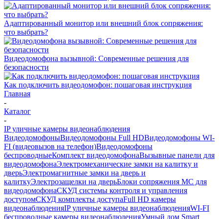
Адаптированный монитор или внешний блок сопряжения:
что выбрать?
Видеодомофона вызывной: Современные решения для
безопасности
Как подключить видеодомофон: пошаговая инструкция
Главная
-
Каталог
-
IP уличные камеры видеонаблюдения
Видеодомофоны
Видеодомофоны Full HD
Видеодомофоны WI-
FI (видеовызов на телефон)
Видеодомофоны
беспроводные
Комплект видеодомофона
Вызывные панели для
видеодомофона
Электромеханические замки на калитку и
дверь
Электромагнитные замки на дверь и
калитку
Электрозащелки на дверь
Блоки сопряжения МС для
видеодомофона
СКУД системы контроля и управления
доступом
СКУД комплекты доступа
Full HD камеры
видеонаблюдения
IP уличные камеры видеонаблюдения
WI-FI
беспроводные камеры видеонаблюдения
Умный дом Smart