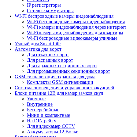
IP регистраторы
Сетевые коммутаторы
WI-FI беспроводные камеры видеонаблюдения
Wi-Fi беспроводные камеры видеонаблюдения
Wi-Fi камеры видеонаблюдения через интернет
Wi-Fi камеры видеонаблюдения для квартиры
Wi-Fi беспроводные видеокамеры уличные
Умный дом Smart Life
Автоматика для ворот
Для откатных ворот
Для распашных ворот
Для гаражных секционных ворот
Для промышленных секционных ворот
GSM сигнализация охранная для дома
Комплекты GSM сигнализации
Cистема оповещения и управления эвакуацией
Блоки питания 12В для камер замков скуд
Уличные
Внутренние
Бесперебойные
Мини и компактные
На DIN рейку
Для видеокамер CCTV
Аккумуляторы 12 Вольт