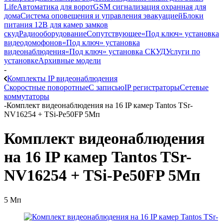
Life
Автоматика для ворот
GSM сигнализация охранная для
дома
Cистема оповещения и управления эвакуацией
Блоки
питания 12В для камер замков
скуд
Радиооборудование
Сопутствующее
«Под ключ» установка
видеодомофонов
«Под ключ» установка
видеонаблюдения
«Под ключ» установка СКУД
Услуги по
установке
Архивные модели
-
Комплекты IP видеонаблюдения
Скоростные поворотные
С записью
IP регистраторы
Сетевые
коммутаторы
-
Комплект видеонаблюдения на 16 IP камер Tantos TSr-
NV16254 + TSi-Pe50FP 5Мп
Комплект видеонаблюдения
на 16 IP камер Tantos TSr-
NV16254 + TSi-Pe50FP 5Мп
5 Мп