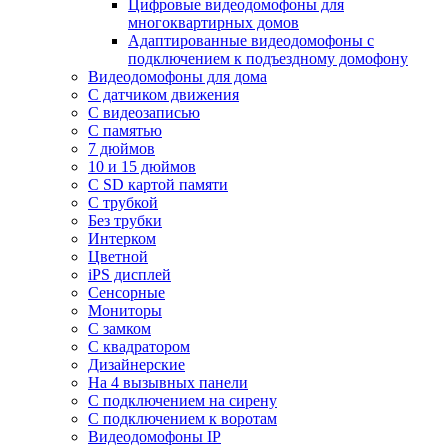
Цифровые видеодомофоны для
многоквартирных домов
Адаптированные видеодомофоны с
подключением к подъездному домофону
Видеодомофоны для дома
С датчиком движения
С видеозаписью
C памятью
7 дюймов
10 и 15 дюймов
С SD картой памяти
С трубкой
Без трубки
Интерком
Цветной
iPS дисплей
Сенсорные
Мониторы
С замком
C квадратором
Дизайнерские
На 4 вызывных панели
С подключением на сирену
С подключением к воротам
Видеодомофоны IP