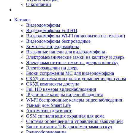
О компании
Каталог
Видеодомофоны
Видеодомофоны Full HD
Видеодомофоны WI-FI (видеовызов на телефон)
Видеодомофоны беспроводные
Комплект видеодомофона
Вызывные панели для видеодомофона
Электромеханические замки на калитку и дверь
Электромагнитные замки на дверь и калитку
Электрозащелки на дверь
Блоки сопряжения МС для видеодомофона
СКУД системы контроля и управления доступом
СКУД комплекты доступа
Full HD камеры видеонаблюдения
IP уличные камеры видеонаблюдения
WI-FI беспроводные камеры видеонаблюдения
Умный дом Smart Life
Автоматика для ворот
GSM сигнализация охранная для дома
Cистема оповещения и управления эвакуацией
Блоки питания 12В для камер замков скуд
Радиооборудование