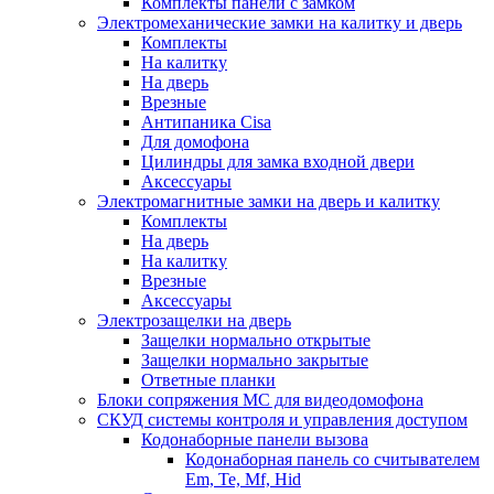
Комплекты панели с замком
Электромеханические замки на калитку и дверь
Комплекты
На калитку
На дверь
Врезные
Антипаника Cisa
Для домофона
Цилиндры для замка входной двери
Аксессуары
Электромагнитные замки на дверь и калитку
Комплекты
На дверь
На калитку
Врезные
Аксессуары
Электрозащелки на дверь
Защелки нормально открытые
Защелки нормально закрытые
Ответные планки
Блоки сопряжения МС для видеодомофона
СКУД системы контроля и управления доступом
Кодонаборные панели вызова
Кодонаборная панель со считывателем
Em, Te, Mf, Hid