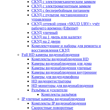
СКУД с электромеханическим замком
СКУД с электромагнитным замком
СКУД с бесперебойным питанием
СКУД с пультом дистанционного
управления
СКУД сетевой серия «SKUD URV» учёт
рабочего времени (Ethernet)
СКУД уличный
СКУД на 1 дверь или калитку
СКУД на 2 двери
Комплектующие и наборы для ремонта и
восстановления СКУД
Full HD камеры видеонаблюдения
Комплекты видеонаблюдения HD
Камеры видеонаблюдения для дома
Камеры видеонаблюдения уличные
Камеры видеонаблюдения внутренние
Камеры для видеодомофона
HD видеорегистраторы
HD мониторы для видеонаблюдения
Разъёмы и усилители
Комплекты разъёмов
IP уличные камеры видеонаблюдения
Комплекты IP видеонаблюдения
Скоростные поворотные