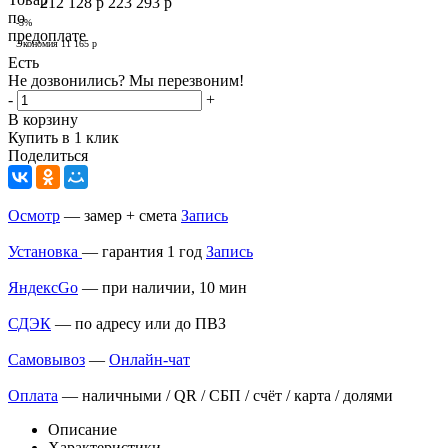
212 128
р
223 293
р
-
5
%
Экономия
11 165
р
Есть
Не дозвонились? Мы перезвоним!
-
+
В корзину
Купить в 1 клик
Поделиться
Осмотр
— замер + смета
Запись
Установка
— гарантия 1 год
Запись
ЯндексGo
— при наличии, 10 мин
СДЭК
— по адресу или до ПВЗ
Самовывоз
—
Онлайн-чат
Оплата
— наличными / QR / СБП / счёт / карта / долями
Описание
Характеристики