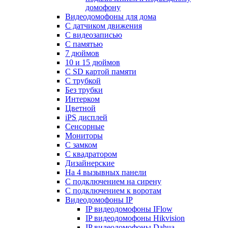
домофону
Видеодомофоны для дома
С датчиком движения
С видеозаписью
C памятью
7 дюймов
10 и 15 дюймов
С SD картой памяти
С трубкой
Без трубки
Интерком
Цветной
iPS дисплей
Сенсорные
Мониторы
С замком
C квадратором
Дизайнерские
На 4 вызывных панели
С подключением на сирену
С подключением к воротам
Видеодомофоны IP
IP видеодомофоны IFlow
IP видеодомофоны Hikvision
IP видеодомофоны Dahua