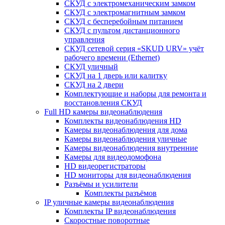
СКУД с электромеханическим замком
СКУД с электромагнитным замком
СКУД с бесперебойным питанием
СКУД с пультом дистанционного
управления
СКУД сетевой серия «SKUD URV» учёт
рабочего времени (Ethernet)
СКУД уличный
СКУД на 1 дверь или калитку
СКУД на 2 двери
Комплектующие и наборы для ремонта и
восстановления СКУД
Full HD камеры видеонаблюдения
Комплекты видеонаблюдения HD
Камеры видеонаблюдения для дома
Камеры видеонаблюдения уличные
Камеры видеонаблюдения внутренние
Камеры для видеодомофона
HD видеорегистраторы
HD мониторы для видеонаблюдения
Разъёмы и усилители
Комплекты разъёмов
IP уличные камеры видеонаблюдения
Комплекты IP видеонаблюдения
Скоростные поворотные