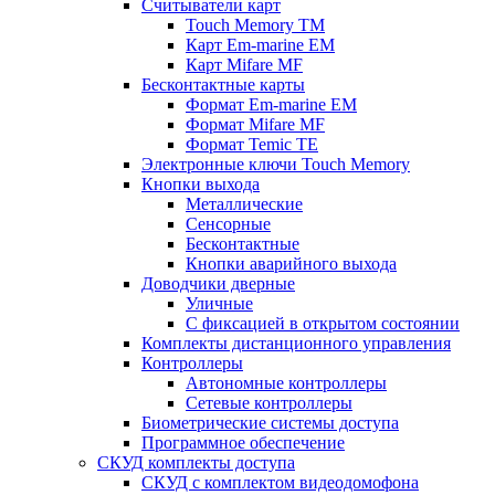
Считыватели карт
Touch Memory TM
Карт Em-marine EM
Карт Mifare MF
Бесконтактные карты
Формат Em-marine EM
Формат Mifare MF
Формат Temic TE
Электронные ключи Touch Memory
Кнопки выхода
Металлические
Сенсорные
Бесконтактные
Кнопки аварийного выхода
Доводчики дверные
Уличные
С фиксацией в открытом состоянии
Комплекты дистанционного управления
Контроллеры
Автономные контроллеры
Сетевые контроллеры
Биометрические системы доступа
Программное обеспечение
СКУД комплекты доступа
СКУД с комплектом видеодомофона