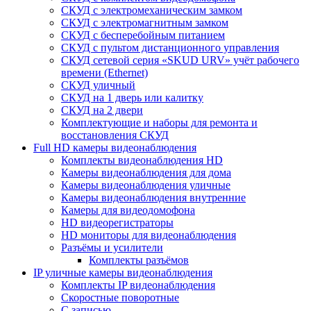
СКУД с электромеханическим замком
СКУД с электромагнитным замком
СКУД с бесперебойным питанием
СКУД с пультом дистанционного управления
СКУД сетевой серия «SKUD URV» учёт рабочего
времени (Ethernet)
СКУД уличный
СКУД на 1 дверь или калитку
СКУД на 2 двери
Комплектующие и наборы для ремонта и
восстановления СКУД
Full HD камеры видеонаблюдения
Комплекты видеонаблюдения HD
Камеры видеонаблюдения для дома
Камеры видеонаблюдения уличные
Камеры видеонаблюдения внутренние
Камеры для видеодомофона
HD видеорегистраторы
HD мониторы для видеонаблюдения
Разъёмы и усилители
Комплекты разъёмов
IP уличные камеры видеонаблюдения
Комплекты IP видеонаблюдения
Скоростные поворотные
С записью