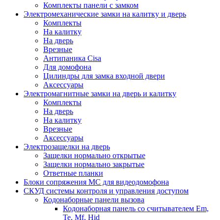
Комплекты панели с замком
Электромеханические замки на калитку и дверь
Комплекты
На калитку
На дверь
Врезные
Антипаника Cisa
Для домофона
Цилиндры для замка входной двери
Аксессуары
Электромагнитные замки на дверь и калитку
Комплекты
На дверь
На калитку
Врезные
Аксессуары
Электрозащелки на дверь
Защелки нормально открытые
Защелки нормально закрытые
Ответные планки
Блоки сопряжения МС для видеодомофона
СКУД системы контроля и управления доступом
Кодонаборные панели вызова
Кодонаборная панель со считывателем Em,
Te, Mf, Hid