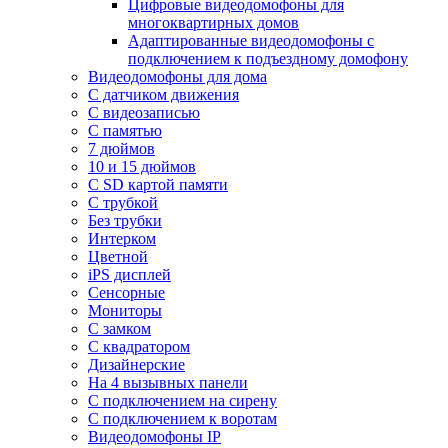
Цифровые видеодомофоны для
многоквартирных домов
Адаптированные видеодомофоны с
подключением к подъездному домофону
Видеодомофоны для дома
С датчиком движения
С видеозаписью
C памятью
7 дюймов
10 и 15 дюймов
С SD картой памяти
С трубкой
Без трубки
Интерком
Цветной
iPS дисплей
Сенсорные
Мониторы
С замком
C квадратором
Дизайнерские
На 4 вызывных панели
С подключением на сирену
С подключением к воротам
Видеодомофоны IP