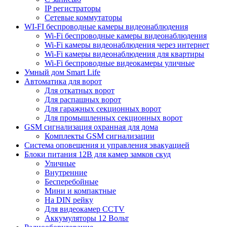
IP регистраторы
Сетевые коммутаторы
WI-FI беспроводные камеры видеонаблюдения
Wi-Fi беспроводные камеры видеонаблюдения
Wi-Fi камеры видеонаблюдения через интернет
Wi-Fi камеры видеонаблюдения для квартиры
Wi-Fi беспроводные видеокамеры уличные
Умный дом Smart Life
Автоматика для ворот
Для откатных ворот
Для распашных ворот
Для гаражных секционных ворот
Для промышленных секционных ворот
GSM сигнализация охранная для дома
Комплекты GSM сигнализации
Cистема оповещения и управления эвакуацией
Блоки питания 12В для камер замков скуд
Уличные
Внутренние
Бесперебойные
Мини и компактные
На DIN рейку
Для видеокамер CCTV
Аккумуляторы 12 Вольт