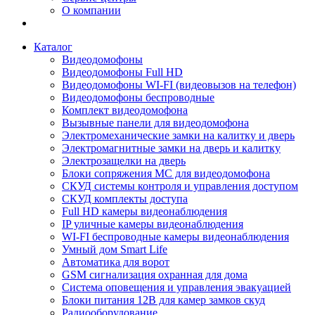
О компании
Каталог
Видеодомофоны
Видеодомофоны Full HD
Видеодомофоны WI-FI (видеовызов на телефон)
Видеодомофоны беспроводные
Комплект видеодомофона
Вызывные панели для видеодомофона
Электромеханические замки на калитку и дверь
Электромагнитные замки на дверь и калитку
Электрозащелки на дверь
Блоки сопряжения МС для видеодомофона
СКУД системы контроля и управления доступом
СКУД комплекты доступа
Full HD камеры видеонаблюдения
IP уличные камеры видеонаблюдения
WI-FI беспроводные камеры видеонаблюдения
Умный дом Smart Life
Автоматика для ворот
GSM сигнализация охранная для дома
Cистема оповещения и управления эвакуацией
Блоки питания 12В для камер замков скуд
Радиооборудование