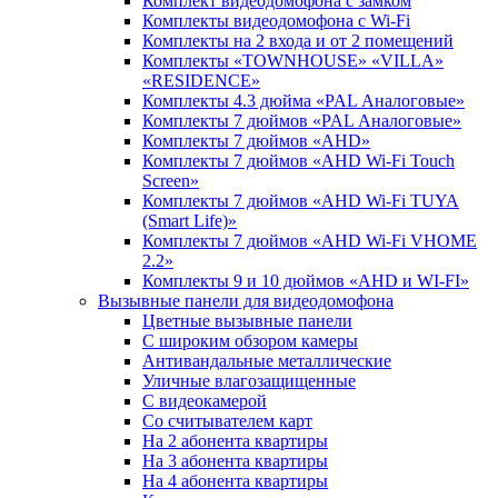
Комплект видеодомофона c замком
Комплекты видеодомофона с Wi-Fi
Комплекты на 2 входа и от 2 помещений
Комплекты «TOWNHOUSE» «VILLA»
«RESIDENCE»
Комплекты 4.3 дюйма «PAL Аналоговые»
Комплекты 7 дюймов «PAL Аналоговые»
Комплекты 7 дюймов «AHD»
Комплекты 7 дюймов «AHD Wi-Fi Touch
Screen»
Комплекты 7 дюймов «AHD Wi-Fi TUYA
(Smart Life)»
Комплекты 7 дюймов «AHD Wi-Fi VHOME
2.2»
Комплекты 9 и 10 дюймов «AHD и WI-FI»
Вызывные панели для видеодомофона
Цветные вызывные панели
С широким обзором камеры
Антивандальные металлические
Уличные влагозащищенные
С видеокамерой
Со считывателем карт
На 2 абонента квартиры
На 3 абонента квартиры
На 4 абонента квартиры