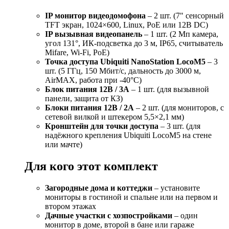
IP монитор видеодомофона
– 2 шт. (7" сенсорный
TFT экран, 1024×600, Linux, PoE или 12В DC)
IP вызывная видеопанель
– 1 шт. (2 Мп камера,
угол 131°, ИК-подсветка до 3 м, IP65, считыватель
Mifare, Wi-Fi, PoE)
Точка доступа Ubiquiti NanoStation LocoM5
– 3
шт. (5 ГГц, 150 Мбит/с, дальность до 3000 м,
AirMAX, работа при -40°С)
Блок питания 12В / 3А
– 1 шт. (для вызывной
панели, защита от КЗ)
Блоки питания 12В / 2А
– 2 шт. (для мониторов, с
сетевой вилкой и штекером 5,5×2,1 мм)
Кронштейн для точки доступа
– 3 шт. (для
надёжного крепления Ubiquiti LocoM5 на стене
или мачте)
Для кого этот комплект
Загородные дома и коттеджи
– установите
мониторы в гостиной и спальне или на первом и
втором этажах
Дачные участки с хозпостройками
– один
монитор в доме, второй в бане или гараже