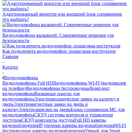
Адаптированный монитор или внешний блок сопряжения:
что выбрать?
Видеодомофона вызывной: Современные решения для
безопасности
Как подключить видеодомофон: пошаговая инструкция
Главная
-
Каталог
-
Видеодомофоны
Видеодомофоны Full HD
Видеодомофоны WI-FI (видеовызов
на телефон)
Видеодомофоны беспроводные
Комплект
видеодомофона
Вызывные панели для
видеодомофона
Электромеханические замки на калитку и
дверь
Электромагнитные замки на дверь и
калитку
Электрозащелки на дверь
Блоки сопряжения МС для
видеодомофона
СКУД системы контроля и управления
доступом
СКУД комплекты доступа
Full HD камеры
видеонаблюдения
IP уличные камеры видеонаблюдения
WI-FI
беспроводные камеры видеонаблюдения
Умный дом Smart