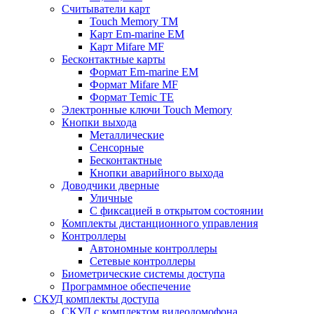
Считыватели карт
Touch Memory TM
Карт Em-marine EM
Карт Mifare MF
Бесконтактные карты
Формат Em-marine EM
Формат Mifare MF
Формат Temic TE
Электронные ключи Touch Memory
Кнопки выхода
Металлические
Сенсорные
Бесконтактные
Кнопки аварийного выхода
Доводчики дверные
Уличные
С фиксацией в открытом состоянии
Комплекты дистанционного управления
Контроллеры
Автономные контроллеры
Сетевые контроллеры
Биометрические системы доступа
Программное обеспечение
СКУД комплекты доступа
СКУД с комплектом видеодомофона