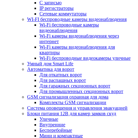
С записью
IP регистраторы
Сетевые коммутаторы
WI-FI беспроводные камеры видеонаблюдения
Wi-Fi беспроводные камеры
видеонаблюдения
Wi-Fi камеры видеонаблюдения через
интернет
Wi-Fi камеры видеонаблюдения для
квартиры
Wi-Fi беспроводные видеокамеры уличные
Умный дом Smart Life
Автоматика для ворот
Для откатных ворот
Для распашных ворот
Для гаражных секционных ворот
Для промышленных секционных ворот
GSM сигнализация охранная для дома
Комплекты GSM сигнализации
Cистема оповещения и управления эвакуацией
Блоки питания 12В для камер замков скуд
Уличные
Внутренние
Бесперебойные
Мини и компактные