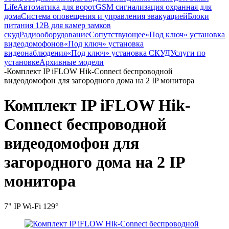
Life
Автоматика для ворот
GSM сигнализация охранная для
дома
Cистема оповещения и управления эвакуацией
Блоки
питания 12В для камер замков
скуд
Радиооборудование
Сопутствующее
«Под ключ» установка
видеодомофонов
«Под ключ» установка
видеонаблюдения
«Под ключ» установка СКУД
Услуги по
установке
Архивные модели
-
Комплект IP iFLOW Hik-Connect беспроводной
видеодомофон для загородного дома на 2 IP монитора
Комплект IP iFLOW Hik-
Connect беспроводной
видеодомофон для
загородного дома на 2 IP
монитора
7" IP Wi-Fi 129°