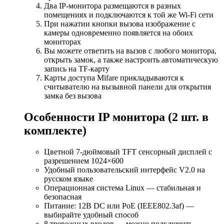
Два IP-монитора размещаются в разных
помещениях и подключаются к той же Wi-Fi сети
При нажатии кнопки вызова изображение с
камеры одновременно появляется на обоих
мониторах
Вы можете ответить на вызов с любого монитора,
открыть замок, а также настроить автоматическую
запись на TF-карту
Карты доступа Mifare прикладываются к
считывателю на вызывной панели для открытия
замка без вызова
Особенности IP монитора (2 шт. в
комплекте)
Цветной 7-дюймовый TFT сенсорный дисплей с
разрешением 1024×600
Удобный пользовательский интерфейс V2.0 на
русском языке
Операционная система Linux — стабильная и
безопасная
Питание: 12В DC или PoE (IEEE802.3af) —
выбирайте удобный способ
8 тревожных входов — можно подключить