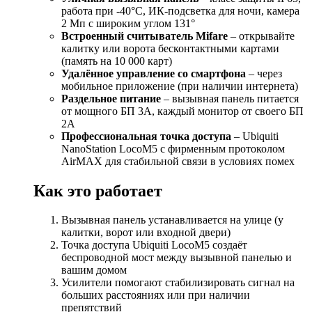
работа при -40°С, ИК-подсветка для ночи, камера
2 Мп с широким углом 131°
Встроенный считыватель Mifare
– открывайте
калитку или ворота бесконтактными картами
(память на 10 000 карт)
Удалённое управление со смартфона
– через
мобильное приложение (при наличии интернета)
Раздельное питание
– вызывная панель питается
от мощного БП 3А, каждый монитор от своего БП
2А
Профессиональная точка доступа
– Ubiquiti
NanoStation LocoM5 с фирменным протоколом
AirMAX для стабильной связи в условиях помех
Как это работает
Вызывная панель устанавливается на улице (у
калитки, ворот или входной двери)
Точка доступа Ubiquiti LocoM5 создаёт
беспроводной мост между вызывной панелью и
вашим домом
Усилители помогают стабилизировать сигнал на
больших расстояниях или при наличии
препятствий