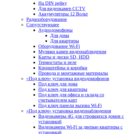
На DIN рейку
Для видеокамер CCTV
Аккумуляторы 12 Вольт
Радиооборудование
Сопутствующее
Аудиодомофоны
Для дома
Для квартиры
Оборудование Wi-Fi
Муляжи камер видеонаблюдения
Карты и диски SD, HDD
Термостаты и реле
Кронштейны и коробки
Провода и монтажные материалы
«Под ключ» установка видеодомофонов
Под ключ для дома
Под ключ для квартиры
Под ключ для офиса и склада со
считывателем карт
Под ключ панели вызова Wi-Fi
«Под ключ» установка видеонаблюдения
Видеокамеры 4G для строящихся домов с
установкой
Видеокамера Wi-Fi за дверью квартиры с
установкой