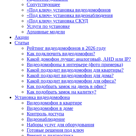
Сопутствующее
«Под ключ» установка видеодомофонов
«Под ключ» установка видеонаблюдения
«Под ключ» установка СКУД
Услуги по установке
Архивные модели
Акции
Статьи
Рейтинг видеодомофонов в 2026 году
Как подключить видеодомофон?
Какой домофон лучше: аналоговый, AHD или IP?
Видеодомофоны в интерьере (фото примерка)
Какой подходит видеодомофон для квартиры?
Какой подходит видеодомофон для дома?
Какой подходит видеодомофон для офиса?
Как подобрать замок на дверь в офис?
Как подобрать замок на калитку?
Установка видеодомофона
Видеодомофон в квартире
Видеодомофон в доме
Контроль доступа
Видеонаблюдение
Наборы услуг для оборудования
Готовые решения под ключ
Ремонт и диагностика