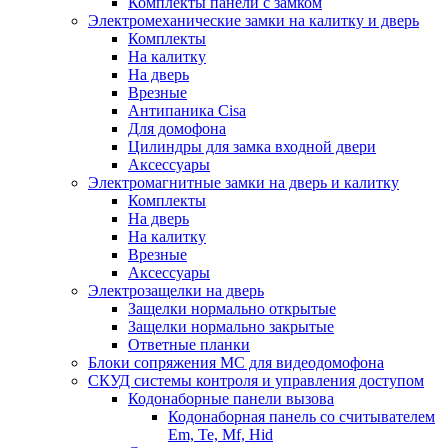
Комплекты панели с замком
Электромеханические замки на калитку и дверь
Комплекты
На калитку
На дверь
Врезные
Антипаника Cisa
Для домофона
Цилиндры для замка входной двери
Аксессуары
Электромагнитные замки на дверь и калитку
Комплекты
На дверь
На калитку
Врезные
Аксессуары
Электрозащелки на дверь
Защелки нормально открытые
Защелки нормально закрытые
Ответные планки
Блоки сопряжения МС для видеодомофона
СКУД системы контроля и управления доступом
Кодонаборные панели вызова
Кодонаборная панель со считывателем
Em, Te, Mf, Hid