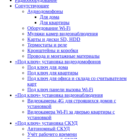
Радиооборудование
Сопутствующее
Аудиодомофоны
Для дома
Для квартиры
Оборудование Wi-Fi
Муляжи камер видеонаблюдения
Карты и диски SD, HDD
Термостаты и реле
Кронштейны и коробки
Провода и монтажные материалы
«Под ключ» установка видеодомофонов
Под ключ для дома
Под ключ для квартиры
Под ключ для офиса и склада со считывателем
карт
Под ключ панели вызова Wi-Fi
«Под ключ» установка видеонаблюдения
Видеокамеры 4G для строящихся домов с
установкой
Видеокамера Wi-Fi за дверью квартиры с
установкой
«Под ключ» установка СКУД
Автономный СКУД
Учёт рабочего времени