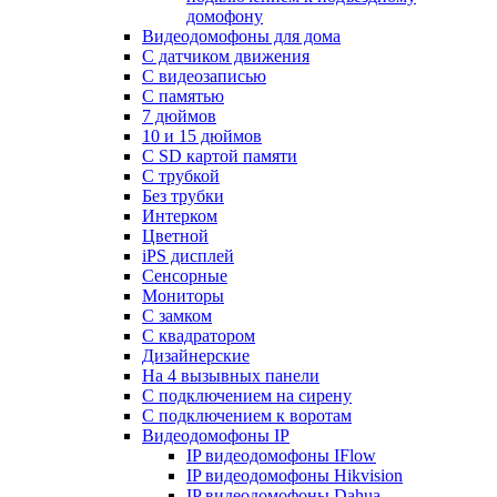
домофону
Видеодомофоны для дома
С датчиком движения
С видеозаписью
C памятью
7 дюймов
10 и 15 дюймов
С SD картой памяти
С трубкой
Без трубки
Интерком
Цветной
iPS дисплей
Сенсорные
Мониторы
С замком
C квадратором
Дизайнерские
На 4 вызывных панели
С подключением на сирену
С подключением к воротам
Видеодомофоны IP
IP видеодомофоны IFlow
IP видеодомофоны Hikvision
IP видеодомофоны Dahua