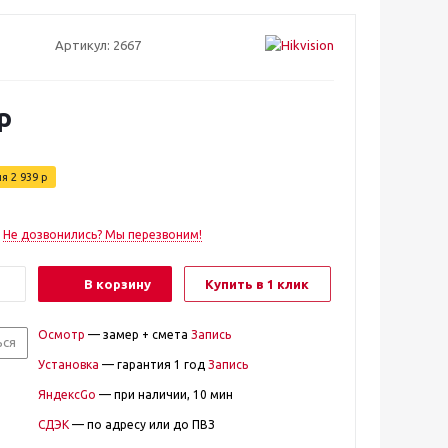
Артикул:
2667
р
ия
2 939
р
Не дозвонились? Мы перезвоним!
В корзину
Купить в 1 клик
Осмотр
— замер + смета
Запись
ься
Установка
— гарантия 1 год
Запись
ЯндексGo
— при наличии, 10 мин
СДЭК
— по адресу или до ПВЗ