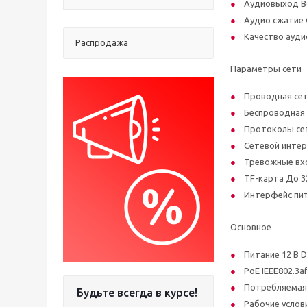
Аудиовыход В
Аудио сжатие G
Качество ауди
Распродажа
Параметры сети
Проводная сет
Беспроводная с
Протоколы сети
Сетевой интер
Тревожные вх
TF-карта До 32
Интерфейс пи
Основное
Питание 12 В D
PoE IEEE802.3a
Потребляемая
Будьте всегда в курсе!
Рабочие услов