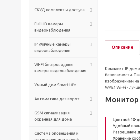
СКУД комплекты доступа
Full HD камеры
видеонаблюдения
IP уличные камеры
Описание
видеонаблюдения
WI-FI беспроводные
Комплект IP домо
камеры видеонаблюдения
безопасности. Па
изображением на 
Умный дом Smart Life
WPE1 Wi-Fi - луч
Монитор
Автоматика для ворот
GSM сигнализация
охранная для дома
Цветной 10-д
Удобный поль
Разрешение ди
Cистема оповещения и
Хранение соо
управления эвакуацией