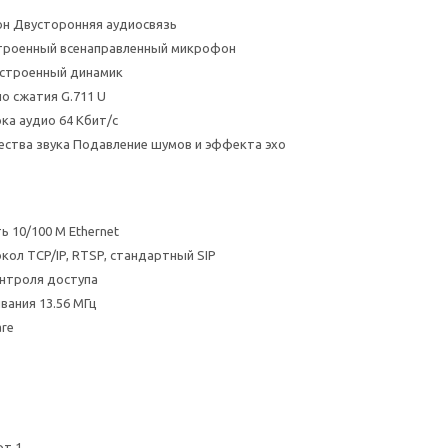
н Двусторонняя аудиосвязь
троенный всенаправленный микрофон
строенный динамик
о сжатия G.711 U
ка аудио 64 Кбит/с
ества звука Подавление шумов и эффекта эхо
ь 10/100 M Ethernet
кол TCP/IP, RTSP, стандартный SIP
нтроля доступа
вания 13.56 МГц
are
рт 1