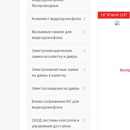
беспроводные
10" IP Wi-Fi 129°
Комплект видеодомофона
Вызывные панели для
видеодомофона
Электромеханические
замки на калитку и дверь
Электромагнитные замки
на дверь и калитку
Электрозащелки на дверь
Блоки сопряжения МС для
видеодомофона
СКУД системы контроля и
управления доступом