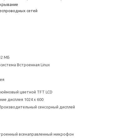
крывание
еспроводных сетей
Б
32 МБ
система Встроенная Linux
ея
дюймовый цветной TFT LCD
ние дисплея 1024 x 600
Производительный сенсорный дисплей
троенный всенаправленный микрофон