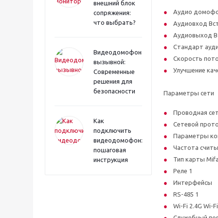
внешний блок
Аудио домофо
сопряжения:
что выбрать?
Аудиовход Вс
Аудиовыход В
Стандарт ауди
Видеодомофона
Скорость пото
вызывной:
Улучшение кач
Современные
решения для
безопасности
Параметры сети
Проводная сет
Как
Сетевой прото
подключить
Параметры ко
видеодомофон:
Частота считы
пошаговая
Тип карты Mif
инструкция
Реле 1
Интерфейсы
RS-485 1
Wi-Fi 2.4G Wi-Fi
Служебный по