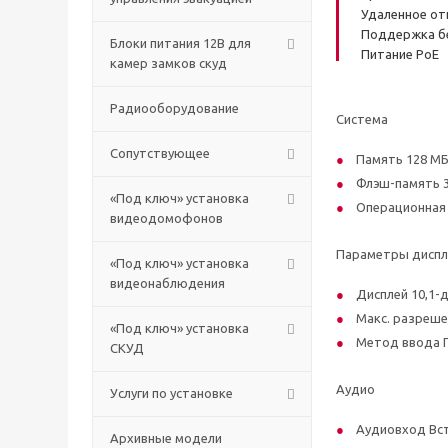
Удаленное от
Поддержка б
Блоки питания 12В для
Питание PoE
камер замков скуд
Радиооборудование
Система
Сопутствующее
Память 128 М
Флэш-память 
«Под ключ» установка
Операционная 
видеодомофонов
Параметры диспл
«Под ключ» установка
видеонаблюдения
Дисплей 10,1-
Макс. разреше
«Под ключ» установка
Метод ввода 
СКУД
Аудио
Услуги по установке
Аудиовход Вс
Архивные модели