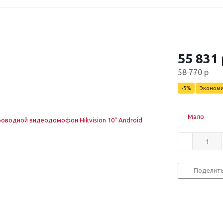
55 831
58 770
р
-
5
%
Эконом
Мало
Поделит