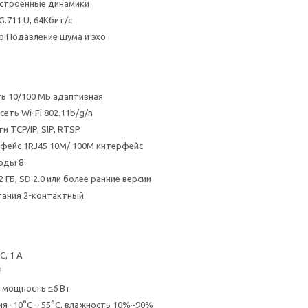
строенные динамики
.711 U, 64Кбит/с
о Подавление шума и эхо
ь 10/100 МБ адаптивная
еть Wi-Fi 802.11b/g/n
 TCP/IP, SIP, RTSP
фейс 1RJ45 10M/ 100M интерфейс
оды 8
 ГБ, SD 2.0 или более ранние версии
тания 2-контактный
C, 1 А
f
 мощность ≤6 Вт
ия -10°C – 55°C, влажность 10%~90%