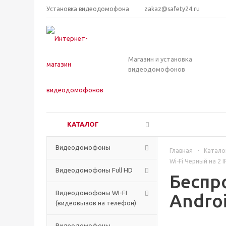
Установка видеодомофона
zakaz@safety24.ru
Магазин и установка
видеодомофонов
КАТАЛОГ
Видеодомофоны
Главная
-
Катало
Wi-Fi Черный на 2 I
Видеодомофоны Full HD
Беспр
Видеодомофоны WI-FI
Androi
(видеовызов на телефон)
Видеодомофоны