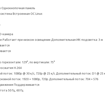
 Однокнопочная панель
система Встроенная ОС Linux
о
D-камера
е Работает при низком освещении Дополнительная ИК-подсветка: 3 м
вается
вается
 горизонтали: 129°, по вертикали: 75°
осжатия H.264
 поток: 1080p @ 30 к/с, 720p @ 25 к/с Дополнительный поток: D1 @ 25 
новной поток: 1920 × 1080p, 720p Дополнительный поток: 704 × 576
движения Поддерживается
стота 50 Гц, 60 Гц
о