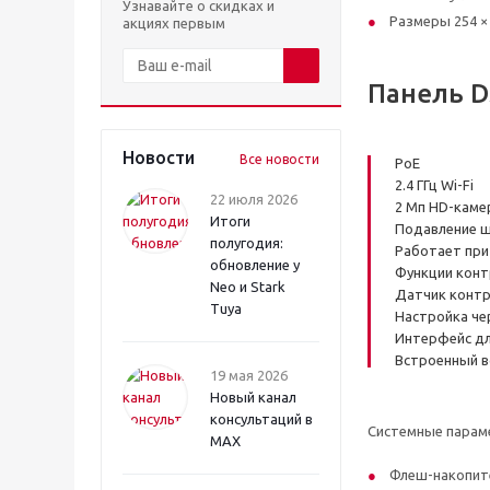
Узнавайте о скидках и
Размеры 254 × 
акциях первым
Панель D
Новости
Все новости
PoE
2.4 ГГц Wi-Fi
22 июля 2026
2 Мп HD-каме
Итоги
Подавление ш
полугодия:
Работает при
обновление у
Функции конт
Neo и Stark
Датчик контр
Tuya
Настройка че
Интерфейс для
Встроенный в
19 мая 2026
Новый канал
консультаций в
Системные пара
MAX
Флеш-накопите