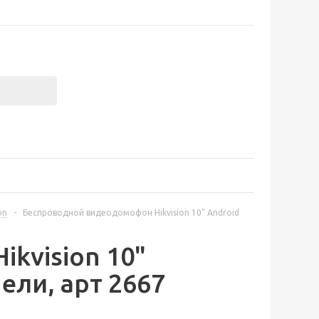
on
-
Беспроводной видеодомофон Hikvision 10" Android
kvision 10"
нели, арт 2667