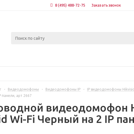
8 (495) 488-72-75
Заказать звонок
г
-
Видеодомофоны
-
Видеодомофоны IP
-
IP видеодомофоны Hikvisi
P панели, арт 2667
оводной видеодомофон Hi
d Wi-Fi Черный на 2 IP па