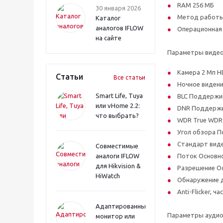
RAM 256 MБ
30 января 2026
Метод работы
Каталог
аналогов IFLOW
Операционная 
на сайте
Параметры виде
Камера 2 Мп H
Статьи
Все статьи
Ночное видени
Smart Life, Tuya
BLC Поддержи
или vHome 2.2:
DNR Поддержи
что выбрать?
WDR True WDR
Угол обзора По
Стандарт виде
Совместимые
аналоги IFLOW
Поток Основной
для Hikvision &
Разрешение Ос
HiWatch
Обнаружение 
Anti-Flicker, ча
Адаптированный
Параметры ауди
монитор или