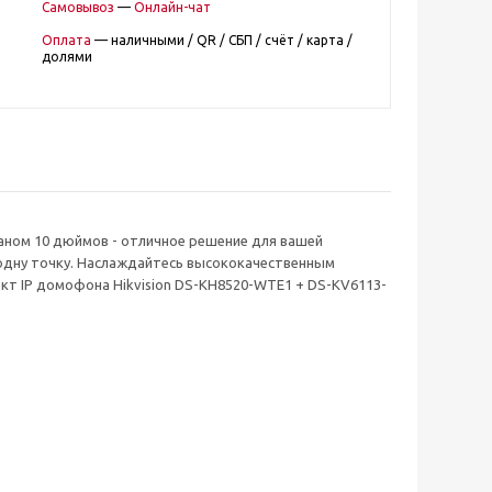
Самовывоз
—
Онлайн-чат
Оплата
— наличными / QR / СБП / счёт / карта /
долями
раном 10 дюймов - отличное решение для вашей
 одну точку. Наслаждайтесь высококачественным
кт IP домофона Hikvision DS-KH8520-WTE1 + DS-KV6113-