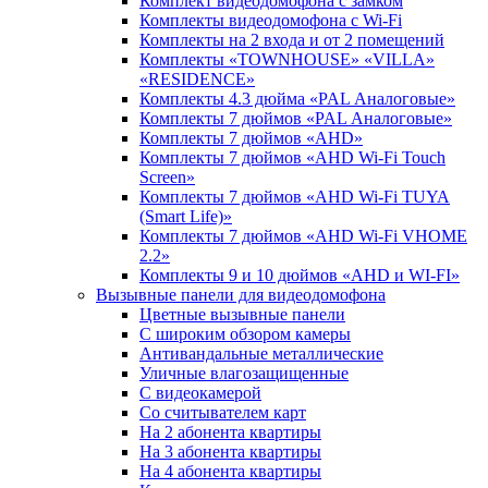
Комплект видеодомофона c замком
Комплекты видеодомофона с Wi-Fi
Комплекты на 2 входа и от 2 помещений
Комплекты «TOWNHOUSE» «VILLA»
«RESIDENCE»
Комплекты 4.3 дюйма «PAL Аналоговые»
Комплекты 7 дюймов «PAL Аналоговые»
Комплекты 7 дюймов «AHD»
Комплекты 7 дюймов «AHD Wi-Fi Touch
Screen»
Комплекты 7 дюймов «AHD Wi-Fi TUYA
(Smart Life)»
Комплекты 7 дюймов «AHD Wi-Fi VHOME
2.2»
Комплекты 9 и 10 дюймов «AHD и WI-FI»
Вызывные панели для видеодомофона
Цветные вызывные панели
С широким обзором камеры
Антивандальные металлические
Уличные влагозащищенные
С видеокамерой
Со считывателем карт
На 2 абонента квартиры
На 3 абонента квартиры
На 4 абонента квартиры