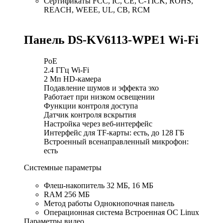
Сертификаты FCC, IC, CE, C-TICK, ROHS,
REACH, WEEE, UL, CB, RCM
Панель DS-KV6113-WPE1 Wi-Fi
PoE
2.4 ГГц Wi-Fi
2 Мп HD-камера
Подавление шумов и эффекта эхо
Работает при низком освещении
Функции контроля доступа
Датчик контроля вскрытия
Настройка через веб-интерфейс
Интерфейс для TF-карты: есть, до 128 ГБ
Встроенный всенаправленный микрофон:
есть
Системные параметры
Флеш-накопитель 32 MБ, 16 MБ
RAM 256 MБ
Метод работы Однокнопочная панель
Операционная система Встроенная ОС Linux
Параметры видео