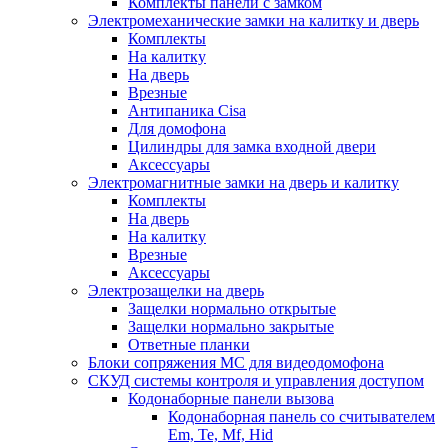
Комплекты панели с замком
Электромеханические замки на калитку и дверь
Комплекты
На калитку
На дверь
Врезные
Антипаника Cisa
Для домофона
Цилиндры для замка входной двери
Аксессуары
Электромагнитные замки на дверь и калитку
Комплекты
На дверь
На калитку
Врезные
Аксессуары
Электрозащелки на дверь
Защелки нормально открытые
Защелки нормально закрытые
Ответные планки
Блоки сопряжения МС для видеодомофона
СКУД системы контроля и управления доступом
Кодонаборные панели вызова
Кодонаборная панель со считывателем
Em, Te, Mf, Hid