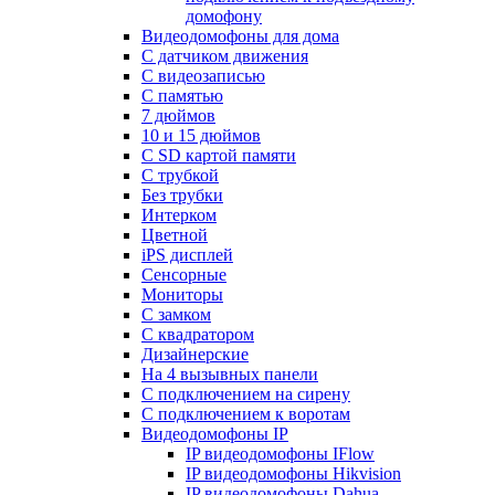
домофону
Видеодомофоны для дома
С датчиком движения
С видеозаписью
C памятью
7 дюймов
10 и 15 дюймов
С SD картой памяти
С трубкой
Без трубки
Интерком
Цветной
iPS дисплей
Сенсорные
Мониторы
С замком
C квадратором
Дизайнерские
На 4 вызывных панели
С подключением на сирену
С подключением к воротам
Видеодомофоны IP
IP видеодомофоны IFlow
IP видеодомофоны Hikvision
IP видеодомофоны Dahua