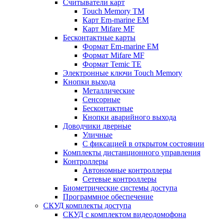
Считыватели карт
Touch Memory TM
Карт Em-marine EM
Карт Mifare MF
Бесконтактные карты
Формат Em-marine EM
Формат Mifare MF
Формат Temic TE
Электронные ключи Touch Memory
Кнопки выхода
Металлические
Сенсорные
Бесконтактные
Кнопки аварийного выхода
Доводчики дверные
Уличные
С фиксацией в открытом состоянии
Комплекты дистанционного управления
Контроллеры
Автономные контроллеры
Сетевые контроллеры
Биометрические системы доступа
Программное обеспечение
СКУД комплекты доступа
СКУД с комплектом видеодомофона