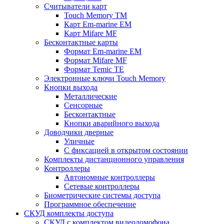
Считыватели карт
Touch Memory TM
Карт Em-marine EM
Карт Mifare MF
Бесконтактные карты
Формат Em-marine EM
Формат Mifare MF
Формат Temic TE
Электронные ключи Touch Memory
Кнопки выхода
Металлические
Сенсорные
Бесконтактные
Кнопки аварийного выхода
Доводчики дверные
Уличные
С фиксацией в открытом состоянии
Комплекты дистанционного управления
Контроллеры
Автономные контроллеры
Сетевые контроллеры
Биометрические системы доступа
Программное обеспечение
СКУД комплекты доступа
СКУД с комплектом видеодомофона