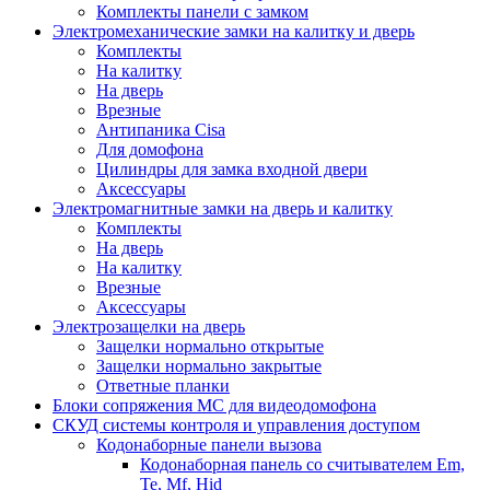
Комплекты панели с замком
Электромеханические замки на калитку и дверь
Комплекты
На калитку
На дверь
Врезные
Антипаника Cisa
Для домофона
Цилиндры для замка входной двери
Аксессуары
Электромагнитные замки на дверь и калитку
Комплекты
На дверь
На калитку
Врезные
Аксессуары
Электрозащелки на дверь
Защелки нормально открытые
Защелки нормально закрытые
Ответные планки
Блоки сопряжения МС для видеодомофона
СКУД системы контроля и управления доступом
Кодонаборные панели вызова
Кодонаборная панель со считывателем Em,
Te, Mf, Hid