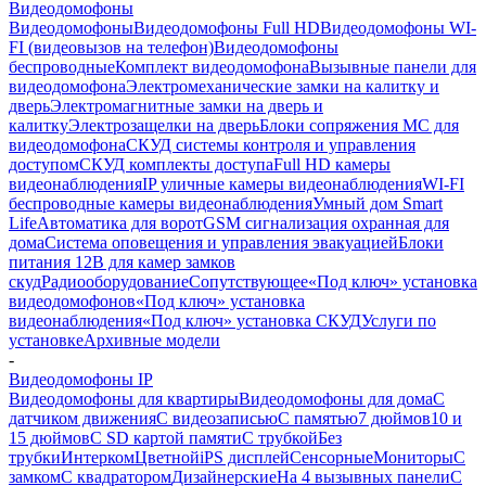
Видеодомофоны
Видеодомофоны
Видеодомофоны Full HD
Видеодомофоны WI-
FI (видеовызов на телефон)
Видеодомофоны
беспроводные
Комплект видеодомофона
Вызывные панели для
видеодомофона
Электромеханические замки на калитку и
дверь
Электромагнитные замки на дверь и
калитку
Электрозащелки на дверь
Блоки сопряжения МС для
видеодомофона
СКУД системы контроля и управления
доступом
СКУД комплекты доступа
Full HD камеры
видеонаблюдения
IP уличные камеры видеонаблюдения
WI-FI
беспроводные камеры видеонаблюдения
Умный дом Smart
Life
Автоматика для ворот
GSM сигнализация охранная для
дома
Cистема оповещения и управления эвакуацией
Блоки
питания 12В для камер замков
скуд
Радиооборудование
Сопутствующее
«Под ключ» установка
видеодомофонов
«Под ключ» установка
видеонаблюдения
«Под ключ» установка СКУД
Услуги по
установке
Архивные модели
-
Видеодомофоны IP
Видеодомофоны для квартиры
Видеодомофоны для дома
С
датчиком движения
С видеозаписью
C памятью
7 дюймов
10 и
15 дюймов
С SD картой памяти
С трубкой
Без
трубки
Интерком
Цветной
iPS дисплей
Сенсорные
Мониторы
С
замком
C квадратором
Дизайнерские
На 4 вызывных панели
С