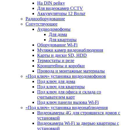
На DIN рейку
Для видеокамер CCTV
Аккумуляторы 12 Вольт
Радиооборудование
Сопутствующее
Аудиодомофоны
Для дома
Для квартиры
Оборудование Wi-Fi
Муляжи камер видеонаблюдения
Карты и диски SD, HDD
Термостаты и реле
Кронштейны и коробки
Провода и монтажные материалы
«Под ключ» установка видеодомофонов
Под ключ для дома
Под ключ для квартиры
Под ключ для офиса и склада со
считывателем карт
Под ключ панели вызова Wi-Fi
«Под ключ» установка видеонаблюдения
Видеокамеры 4G для строящихся домов с
установкой
Видеокамера Wi-Fi за дверью квартиры с
установкой