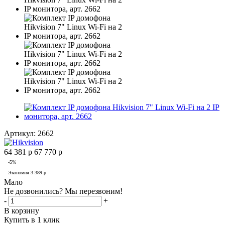
Артикул:
2662
64 381
р
67 770
р
-
5
%
Экономия
3 389
р
Мало
Не дозвонились? Мы перезвоним!
-
+
В корзину
Купить в 1 клик