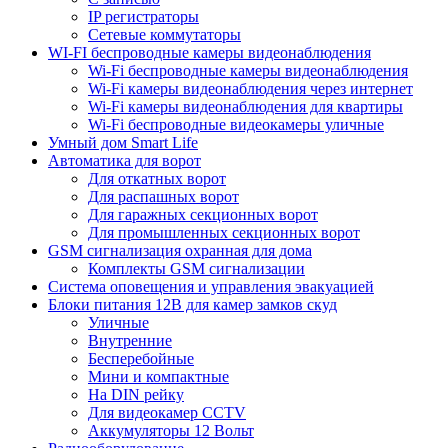
IP регистраторы
Сетевые коммутаторы
WI-FI беспроводные камеры видеонаблюдения
Wi-Fi беспроводные камеры видеонаблюдения
Wi-Fi камеры видеонаблюдения через интернет
Wi-Fi камеры видеонаблюдения для квартиры
Wi-Fi беспроводные видеокамеры уличные
Умный дом Smart Life
Автоматика для ворот
Для откатных ворот
Для распашных ворот
Для гаражных секционных ворот
Для промышленных секционных ворот
GSM сигнализация охранная для дома
Комплекты GSM сигнализации
Cистема оповещения и управления эвакуацией
Блоки питания 12В для камер замков скуд
Уличные
Внутренние
Бесперебойные
Мини и компактные
На DIN рейку
Для видеокамер CCTV
Аккумуляторы 12 Вольт