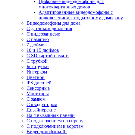
Цифровые видеодомофоны для
многоквартирных домов
Адаптированные видеодомофоны с
подключением к подъездному домофону
Видеодомофоны для дома
С датчиком движения
С видеозаписью
C памятью
7 дюймов
10 и 15 дюймов
С SD картой памяти
С трубкой
Без трубки
Интерком
Цветной
iPS дисплей
Сенсорные
Мониторы
С замком
C квадратором
Дизайнерские
На 4 вызывных панели
С подключением на сирену
С подключением к воротам
Видеодомофоны IP