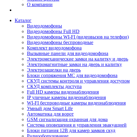
О компании
Каталог
Видеодомофоны
Видеодомофоны Full HD
Видеодомофоны WI-FI (видеовызов на телефон)
Видеодомофоны беспроводные
Комплект видеодомофона
Вызывные панели для видеодомофона
Электромеханические замки на калитку и дверь
Электромагнитные замки на дверь и калитку
Электрозащелки на дверь
Блоки сопряжения МС для видеодомофона
СКУД системы контроля и управления доступом
СКУД комплекты доступа
Full HD камеры видеонаблюдения
IP уличные камеры видеонаблюдения
WI-FI беспроводные камеры видеонаблюдения
Умный дом Smart Life
Автоматика для ворот
GSM сигнализация охранная для дома
Cистема оповещения и управления эвакуацией
Блоки питания 12В для камер замков скуд
Радиооборудование