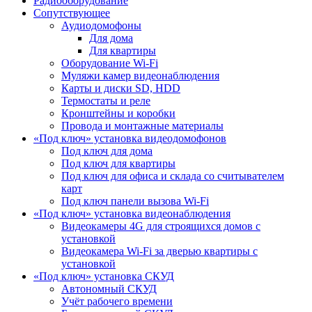
Радиооборудование
Сопутствующее
Аудиодомофоны
Для дома
Для квартиры
Оборудование Wi-Fi
Муляжи камер видеонаблюдения
Карты и диски SD, HDD
Термостаты и реле
Кронштейны и коробки
Провода и монтажные материалы
«Под ключ» установка видеодомофонов
Под ключ для дома
Под ключ для квартиры
Под ключ для офиса и склада со считывателем
карт
Под ключ панели вызова Wi-Fi
«Под ключ» установка видеонаблюдения
Видеокамеры 4G для строящихся домов с
установкой
Видеокамера Wi-Fi за дверью квартиры с
установкой
«Под ключ» установка СКУД
Автономный СКУД
Учёт рабочего времени