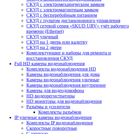
СКУД с электромеханическим замком
СКУД с электромагнитным замком
СКУД с бесперебойным питанием
СКУД с пультом дистанционного управления
СКУД сетевой серия «SKUD URV» учёт рабочего
времени (Ethernet)
СКУД уличный
СКУД на 1 дверь или калитку
СКУД на 2 двери
Комплектующие и наборы для ремонта и
восстановления СКУД
Full HD камеры видеонаблюдения
Комплекты видеонаблюдения HD
Камеры видеонаблюдения для дома
Камеры видеонаблюдения уличные
Камеры видеонаблюдения внутренние
Камеры для видеодомофона
HD видеорегистраторы
HD мониторы для видеонаблюдения
Разъёмы и усилители
Комплекты разъёмов
IP уличные камеры видеонаблюдения
Комплекты IP видеонаблюдения
Скоростные поворотные
С записью