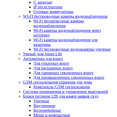
С записью
IP регистраторы
Сетевые коммутаторы
WI-FI беспроводные камеры видеонаблюдения
Wi-Fi беспроводные камеры
видеонаблюдения
Wi-Fi камеры видеонаблюдения через
интернет
Wi-Fi камеры видеонаблюдения для
квартиры
Wi-Fi беспроводные видеокамеры уличные
Умный дом Smart Life
Автоматика для ворот
Для откатных ворот
Для распашных ворот
Для гаражных секционных ворот
Для промышленных секционных ворот
GSM сигнализация охранная для дома
Комплекты GSM сигнализации
Cистема оповещения и управления эвакуацией
Блоки питания 12В для камер замков скуд
Уличные
Внутренние
Бесперебойные
Мини и компактные