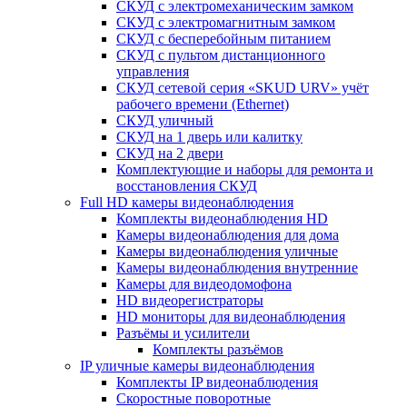
СКУД с электромеханическим замком
СКУД с электромагнитным замком
СКУД с бесперебойным питанием
СКУД с пультом дистанционного
управления
СКУД сетевой серия «SKUD URV» учёт
рабочего времени (Ethernet)
СКУД уличный
СКУД на 1 дверь или калитку
СКУД на 2 двери
Комплектующие и наборы для ремонта и
восстановления СКУД
Full HD камеры видеонаблюдения
Комплекты видеонаблюдения HD
Камеры видеонаблюдения для дома
Камеры видеонаблюдения уличные
Камеры видеонаблюдения внутренние
Камеры для видеодомофона
HD видеорегистраторы
HD мониторы для видеонаблюдения
Разъёмы и усилители
Комплекты разъёмов
IP уличные камеры видеонаблюдения
Комплекты IP видеонаблюдения
Скоростные поворотные