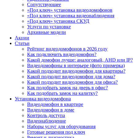
Сопутствующее
«Под ключ» установка видеодомофонов
«Под ключ» установка видеонаблюдения
«Под ключ» установка СКУД
Услуги по установке
Архивные модели
Акции
Статьи
Рейтинг видеодомофонов в 2026 году
Как подключить видеодомофон?
Какой домофон лучше: аналоговый, AHD или IP?
Видеодомофоны в интерьере (фото примерка)
Какой подходит видеодомофон для квартиры?
Какой подходит видеодомофон для дома?
Какой подходит видеодомофон для офиса?
Как подобрать замок на дверь в офис?
Как подобрать замок на калитку?
Установка видеодомофона
Видеодомофон в квартире
Видеодомофон в доме
Контроль доступа
Видеонаблюдение
Наборы услуг для оборудования
Готовые решения под ключ
Ремонт и диагностика