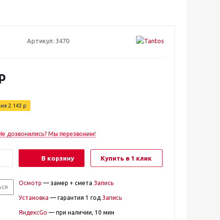
Артикул:
3470
р
мия
2 143
р
Не дозвонились? Мы перезвоним!
В корзину
Купить в 1 клик
Осмотр
— замер + смета
Запись
ься
Установка
— гарантия 1 год
Запись
ЯндексGo
— при наличии, 10 мин