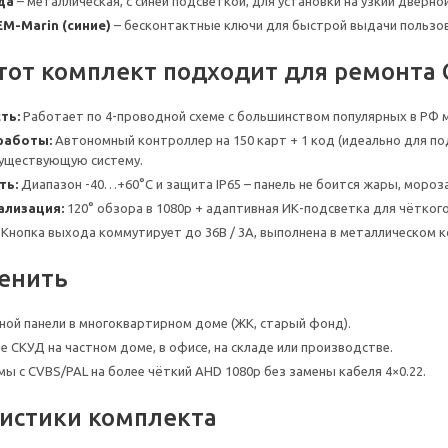
да
– металлическая, с синей подсветкой, для установки на узкий дверной
EM-Marin (синие)
– бесконтактные ключи для быстрой выдачи пользо
тот комплект подходит для ремонта
ть:
Работает по 4-проводной схеме с большинством популярных в РФ м
работы:
Автономный контроллер на 150 карт + 1 код (идеально для п
существующую систему.
ть:
Диапазон -40…+60°С и защита IP65 – панель не боится жары, мороза
ализация:
120° обзора в 1080p + адаптивная ИК-подсветка для чёткого
Кнопка выхода коммутирует до 36В / 3А, выполнена в металлическом к
енить
ной панели в многоквартирном доме (ЖК, старый фонд).
е СКУД на частном доме, в офисе, на складе или производстве.
мы с CVBS/PAL на более чёткий AHD 1080p без замены кабеля 4×0.22.
истики комплекта