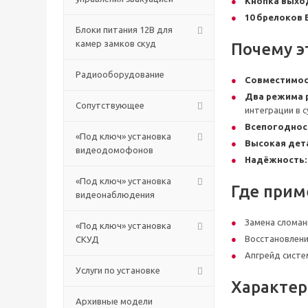
Кнопка выхо
10 брелоков 
Блоки питания 12В для
камер замков скуд
Почему э
Радиооборудование
Совместимос
Два режима 
Сопутствующее
интеграции в 
Всепогоднос
«Под ключ» установка
Высокая дет
видеодомофонов
Надёжность:
«Под ключ» установка
Где прим
видеонаблюдения
Замена сломан
«Под ключ» установка
Восстановлени
СКУД
Апгрейд систе
Услуги по установке
Характер
Архивные модели