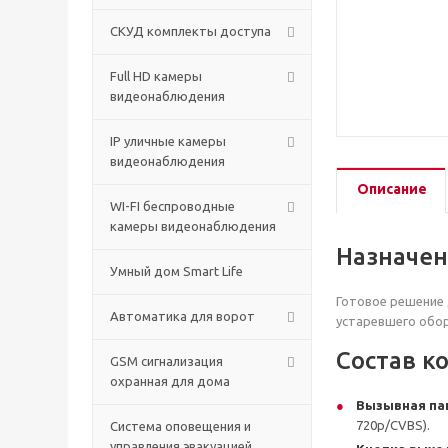
СКУД комплекты доступа
Full HD камеры
видеонаблюдения
IP уличные камеры
видеонаблюдения
Описание
WI-FI беспроводные
камеры видеонаблюдения
Назначе
Умный дом Smart Life
Готовое решение 
Автоматика для ворот
устаревшего обор
Состав к
GSM сигнализация
охранная для дома
Вызывная па
720p/CVBS).
Cистема оповещения и
управления эвакуацией