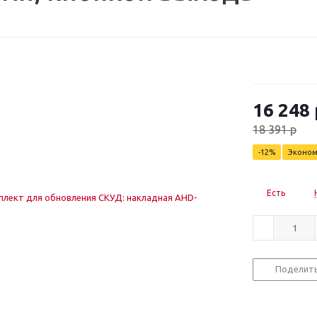
16 248
18 391
р
-
12
%
Эконо
Есть
Поделит