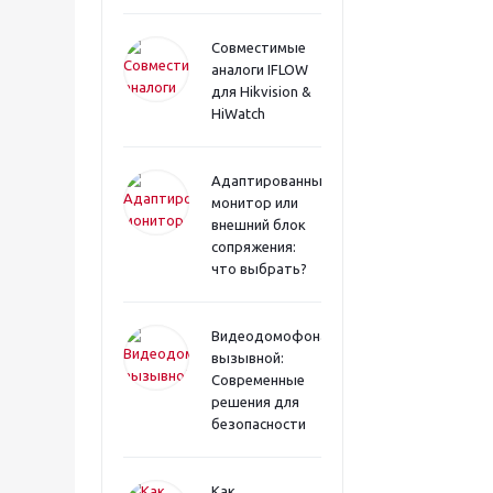
Совместимые
аналоги IFLOW
для Hikvision &
HiWatch
Адаптированный
монитор или
внешний блок
сопряжения:
что выбрать?
Видеодомофона
вызывной:
Современные
решения для
безопасности
Как