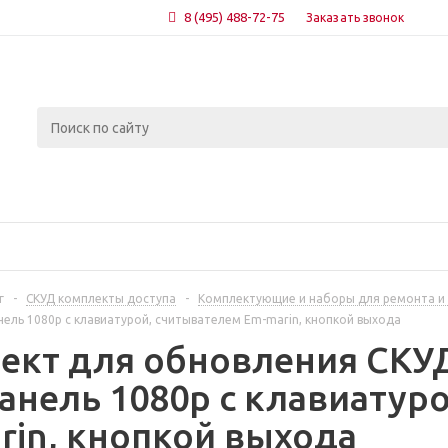
8 (495) 488-72-75
Заказать звонок
г
-
СКУД комплекты доступа
-
Комплектующие и наборы для ремонта и 
ель 1080p с клавиатурой, считывателем Em-marin, кнопкой выхода
ект для обновления СКУД
анель 1080p с клавиатур
rin, кнопкой выхода