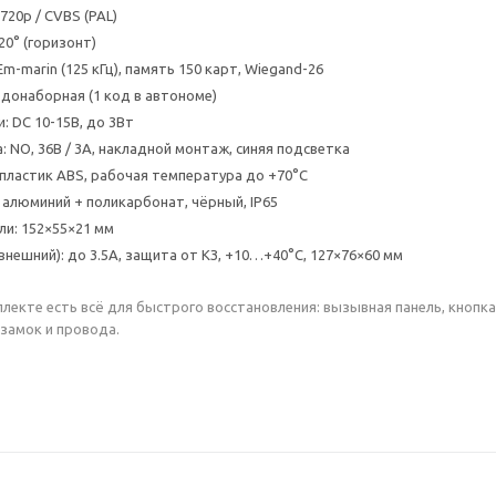
 720p / CVBS (PAL)
20° (горизонт)
m-marin (125 кГц), память 150 карт, Wiegand-26
одонаборная (1 код в автономе)
: DC 10-15В, до 3Вт
: NO, 36В / 3А, накладной монтаж, синяя подсветка
, пластик ABS, рабочая температура до +70°С
: алюминий + поликарбонат, чёрный, IP65
ли: 152×55×21 мм
внешний): до 3.5А, защита от КЗ, +10…+40°С, 127×76×60 мм
лекте есть всё для быстрого восстановления: вызывная панель, кнопка
замок и провода.