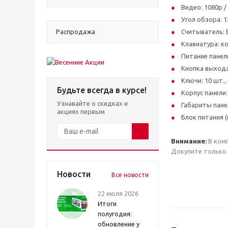
Видео: 1080p /
Угол обзора: 1
Распродажа
Считыватель: E
Клавиатура: к
Питание панели
Кнопка выхода
Ключи: 10 шт.
Будьте всегда в курсе!
Корпус панели
Узнавайте о скидках и
Габариты пане
акциях первым
Блок питания (
Внимание:
В комп
Докупите только 
Новости
Все новости
22 июля 2026
Итоги
полугодия:
обновление у