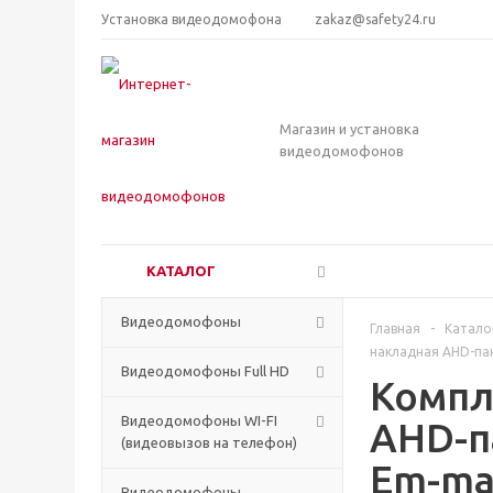
Установка видеодомофона
zakaz@safety24.ru
Магазин и установка
видеодомофонов
КАТАЛОГ
Видеодомофоны
Главная
-
Катало
накладная AHD-пан
Видеодомофоны Full HD
Компл
Видеодомофоны WI-FI
AHD-п
(видеовызов на телефон)
Em-ma
Видеодомофоны