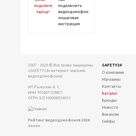
подключить
видеодомофон:
пошаговая
инструкция
2007 - 2026 © Все права защищены.
SAFETY24
«SAFETY24» интернет-магазин
О компании
видеодомофонов.
Магазины
Контакты
ИП Рыжохин А. С.
ИНН 101601129821
Каталог
ОГРН 325100000034011
Бренды
Новости
Вакансии
Рейтинг видеодомофонов 2026
Сейфы
⭐⭐⭐⭐⭐