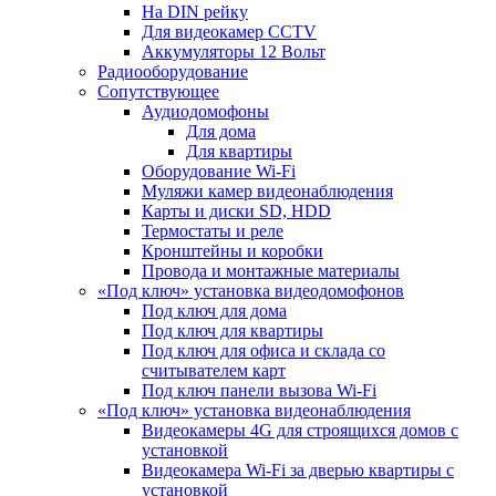
На DIN рейку
Для видеокамер CCTV
Аккумуляторы 12 Вольт
Радиооборудование
Сопутствующее
Аудиодомофоны
Для дома
Для квартиры
Оборудование Wi-Fi
Муляжи камер видеонаблюдения
Карты и диски SD, HDD
Термостаты и реле
Кронштейны и коробки
Провода и монтажные материалы
«Под ключ» установка видеодомофонов
Под ключ для дома
Под ключ для квартиры
Под ключ для офиса и склада со
считывателем карт
Под ключ панели вызова Wi-Fi
«Под ключ» установка видеонаблюдения
Видеокамеры 4G для строящихся домов с
установкой
Видеокамера Wi-Fi за дверью квартиры с
установкой