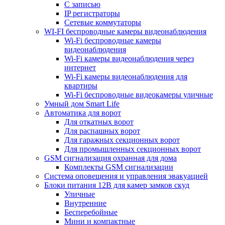
С записью
IP регистраторы
Сетевые коммутаторы
WI-FI беспроводные камеры видеонаблюдения
Wi-Fi беспроводные камеры
видеонаблюдения
Wi-Fi камеры видеонаблюдения через
интернет
Wi-Fi камеры видеонаблюдения для
квартиры
Wi-Fi беспроводные видеокамеры уличные
Умный дом Smart Life
Автоматика для ворот
Для откатных ворот
Для распашных ворот
Для гаражных секционных ворот
Для промышленных секционных ворот
GSM сигнализация охранная для дома
Комплекты GSM сигнализации
Cистема оповещения и управления эвакуацией
Блоки питания 12В для камер замков скуд
Уличные
Внутренние
Бесперебойные
Мини и компактные