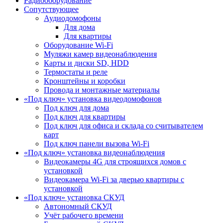
Радиооборудование
Сопутствующее
Аудиодомофоны
Для дома
Для квартиры
Оборудование Wi-Fi
Муляжи камер видеонаблюдения
Карты и диски SD, HDD
Термостаты и реле
Кронштейны и коробки
Провода и монтажные материалы
«Под ключ» установка видеодомофонов
Под ключ для дома
Под ключ для квартиры
Под ключ для офиса и склада со считывателем
карт
Под ключ панели вызова Wi-Fi
«Под ключ» установка видеонаблюдения
Видеокамеры 4G для строящихся домов с
установкой
Видеокамера Wi-Fi за дверью квартиры с
установкой
«Под ключ» установка СКУД
Автономный СКУД
Учёт рабочего времени