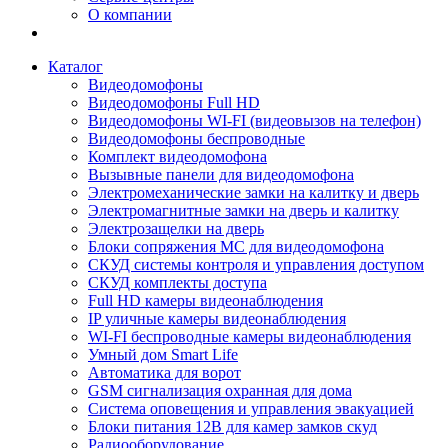
О компании
Каталог
Видеодомофоны
Видеодомофоны Full HD
Видеодомофоны WI-FI (видеовызов на телефон)
Видеодомофоны беспроводные
Комплект видеодомофона
Вызывные панели для видеодомофона
Электромеханические замки на калитку и дверь
Электромагнитные замки на дверь и калитку
Электрозащелки на дверь
Блоки сопряжения МС для видеодомофона
СКУД системы контроля и управления доступом
СКУД комплекты доступа
Full HD камеры видеонаблюдения
IP уличные камеры видеонаблюдения
WI-FI беспроводные камеры видеонаблюдения
Умный дом Smart Life
Автоматика для ворот
GSM сигнализация охранная для дома
Cистема оповещения и управления эвакуацией
Блоки питания 12В для камер замков скуд
Радиооборудование