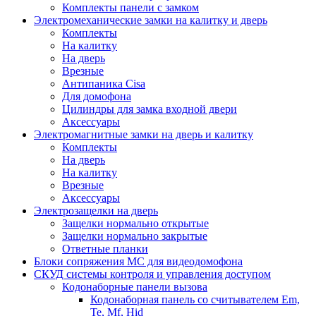
Комплекты панели с замком
Электромеханические замки на калитку и дверь
Комплекты
На калитку
На дверь
Врезные
Антипаника Cisa
Для домофона
Цилиндры для замка входной двери
Аксессуары
Электромагнитные замки на дверь и калитку
Комплекты
На дверь
На калитку
Врезные
Аксессуары
Электрозащелки на дверь
Защелки нормально открытые
Защелки нормально закрытые
Ответные планки
Блоки сопряжения МС для видеодомофона
СКУД системы контроля и управления доступом
Кодонаборные панели вызова
Кодонаборная панель со считывателем Em,
Te, Mf, Hid