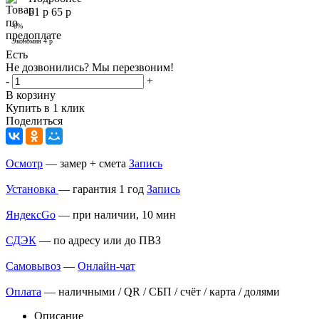
61
р
65
р
-
6
%
Экономия
4
р
Есть
Не дозвонились? Мы перезвоним!
-
+
В корзину
Купить в 1 клик
Поделиться
Осмотр
— замер + смета
Запись
Установка
— гарантия 1 год
Запись
ЯндексGo
— при наличии, 10 мин
СДЭК
— по адресу или до ПВЗ
Самовывоз
—
Онлайн-чат
Оплата
— наличными / QR / СБП / счёт / карта / долями
Описание