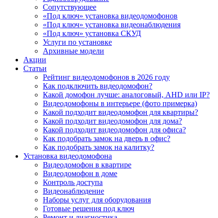
Сопутствующее
«Под ключ» установка видеодомофонов
«Под ключ» установка видеонаблюдения
«Под ключ» установка СКУД
Услуги по установке
Архивные модели
Акции
Статьи
Рейтинг видеодомофонов в 2026 году
Как подключить видеодомофон?
Какой домофон лучше: аналоговый, AHD или IP?
Видеодомофоны в интерьере (фото примерка)
Какой подходит видеодомофон для квартиры?
Какой подходит видеодомофон для дома?
Какой подходит видеодомофон для офиса?
Как подобрать замок на дверь в офис?
Как подобрать замок на калитку?
Установка видеодомофона
Видеодомофон в квартире
Видеодомофон в доме
Контроль доступа
Видеонаблюдение
Наборы услуг для оборудования
Готовые решения под ключ
Ремонт и диагностика