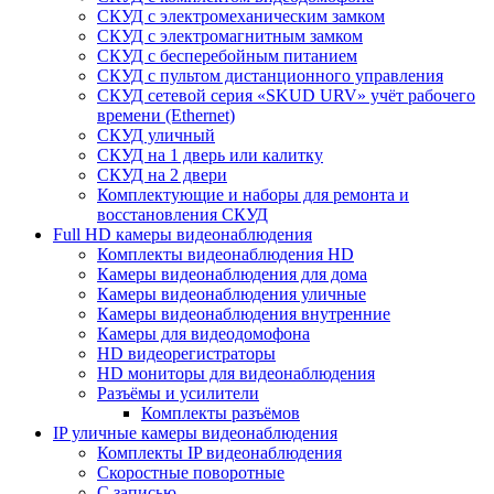
СКУД с электромеханическим замком
СКУД с электромагнитным замком
СКУД с бесперебойным питанием
СКУД с пультом дистанционного управления
СКУД сетевой серия «SKUD URV» учёт рабочего
времени (Ethernet)
СКУД уличный
СКУД на 1 дверь или калитку
СКУД на 2 двери
Комплектующие и наборы для ремонта и
восстановления СКУД
Full HD камеры видеонаблюдения
Комплекты видеонаблюдения HD
Камеры видеонаблюдения для дома
Камеры видеонаблюдения уличные
Камеры видеонаблюдения внутренние
Камеры для видеодомофона
HD видеорегистраторы
HD мониторы для видеонаблюдения
Разъёмы и усилители
Комплекты разъёмов
IP уличные камеры видеонаблюдения
Комплекты IP видеонаблюдения
Скоростные поворотные
С записью