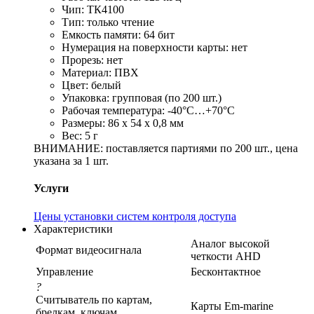
Чип: ТК4100
Тип: только чтение
Емкость памяти: 64 бит
Нумерация на поверхности карты: нет
Прорезь: нет
Материал: ПВХ
Цвет: белый
Упаковка: групповая (по 200 шт.)
Рабочая температура: -40°С…+70°С
Размеры: 86 x 54 x 0,8 мм
Вес: 5 г
ВНИМАНИЕ: поставляется партиями по 200 шт., цена
указана за 1 шт.
Услуги
Цены установки систем контроля доступа
Характеристики
Аналог высокой
Формат видеосигнала
четкости AHD
Управление
Бесконтактное
?
Считыватель по картам,
Карты Em-marine
брелкам, ключам