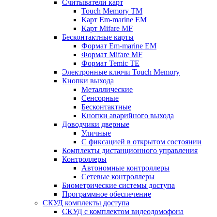
Считыватели карт
Touch Memory TM
Карт Em-marine EM
Карт Mifare MF
Бесконтактные карты
Формат Em-marine EM
Формат Mifare MF
Формат Temic TE
Электронные ключи Touch Memory
Кнопки выхода
Металлические
Сенсорные
Бесконтактные
Кнопки аварийного выхода
Доводчики дверные
Уличные
С фиксацией в открытом состоянии
Комплекты дистанционного управления
Контроллеры
Автономные контроллеры
Сетевые контроллеры
Биометрические системы доступа
Программное обеспечение
СКУД комплекты доступа
СКУД с комплектом видеодомофона