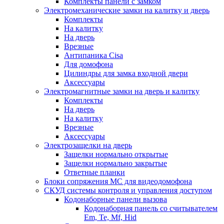
Комплекты панели с замком
Электромеханические замки на калитку и дверь
Комплекты
На калитку
На дверь
Врезные
Антипаника Cisa
Для домофона
Цилиндры для замка входной двери
Аксессуары
Электромагнитные замки на дверь и калитку
Комплекты
На дверь
На калитку
Врезные
Аксессуары
Электрозащелки на дверь
Защелки нормально открытые
Защелки нормально закрытые
Ответные планки
Блоки сопряжения МС для видеодомофона
СКУД системы контроля и управления доступом
Кодонаборные панели вызова
Кодонаборная панель со считывателем
Em, Te, Mf, Hid