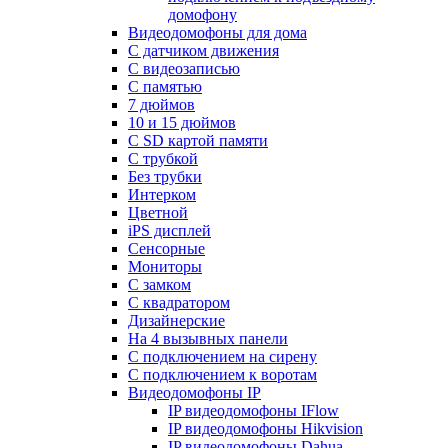
домофону
Видеодомофоны для дома
С датчиком движения
С видеозаписью
C памятью
7 дюймов
10 и 15 дюймов
С SD картой памяти
С трубкой
Без трубки
Интерком
Цветной
iPS дисплей
Сенсорные
Мониторы
С замком
C квадратором
Дизайнерские
На 4 вызывных панели
С подключением на сирену
С подключением к воротам
Видеодомофоны IP
IP видеодомофоны IFlow
IP видеодомофоны Hikvision
IP видеодомофоны Dahua