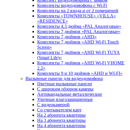
Комплект видеодомофона c замком
Комплекты видеодомофона с Wi-Fi
Комплекты на 2 входа и от 2 помещений
Комплекты «TOWNHOUSE» «VILLA»
«RESIDENCE»
Комплекты 4.3 дюйма «PAL Аналоговые»
Комплекты 7 дюймов «PAL Аналоговые»
Комплекты 7 дюймов «AHD»
Комплекты 7 дюймов «AHD Wi-Fi Touch
Screen»
Комплекты 7 дюймов «AHD Wi-Fi TUYA
(Smart Life)»
Комплекты 7 дюймов «AHD Wi-Fi VHOME
2.2»
Комплекты 9 и 10 дюймов «AHD и WI-FI»
Вызывные панели для видеодомофона
Цветные вызывные панели
С широким обзором камеры
Антивандальные металлические
Уличные влагозащищенные
С видеокамерой
Со считывателем карт
На 2 абонента квартиры
На 3 абонента квартиры
На 4 абонента квартиры