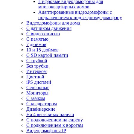
Цифровые видеодомофоны для
многоквартирных домов
Адаптированные видеодомофоны с
подключением к подъездному домофону
Видеодомофоны для дома
С датчиком движения
С видеозаписью
C памятью
7 дюймов
10 и 15 дюймов
С SD картой памяти
С трубкой
Без трубки
Интерком
Цветной
iPS дисплей
Сенсорные
Мониторы
С замком
C квадратором
Дизайнерские
На 4 вызывных панели
С подключением на сирену
С подключением к воротам
Видеодомофоны IP