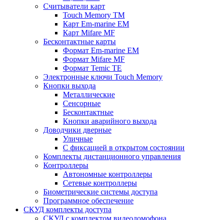
Считыватели карт
Touch Memory TM
Карт Em-marine EM
Карт Mifare MF
Бесконтактные карты
Формат Em-marine EM
Формат Mifare MF
Формат Temic TE
Электронные ключи Touch Memory
Кнопки выхода
Металлические
Сенсорные
Бесконтактные
Кнопки аварийного выхода
Доводчики дверные
Уличные
С фиксацией в открытом состоянии
Комплекты дистанционного управления
Контроллеры
Автономные контроллеры
Сетевые контроллеры
Биометрические системы доступа
Программное обеспечение
СКУД комплекты доступа
СКУД с комплектом видеодомофона