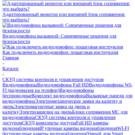
Адаптированный монитор или внешний блок сопряжения:
что выбрать?
Видеодомофона вызывной: Современные решения для
безопасности
Как подключить видеодомофон: пошаговая инструкция
Главная
-
Каталог
-
СКУД системы контроля и управления доступом
Видеодомофоны
Видеодомофоны Full HD
Видеодомофоны WI-
FI (видеовызов на телефон)
Видеодомофоны
беспроводные
Комплект видеодомофона
Вызывные панели для
видеодомофона
Электромеханические замки на калитку и
дверь
Электромагнитные замки на дверь и
калитку
Электрозащелки на дверь
Блоки сопряжения МС для
видеодомофона
СКУД системы контроля и управления
доступом
СКУД комплекты доступа
Full HD камеры
видеонаблюдения
IP уличные камеры видеонаблюдения
WI-FI
беспроводные камеры видеонаблюдения
Умный дом Smart