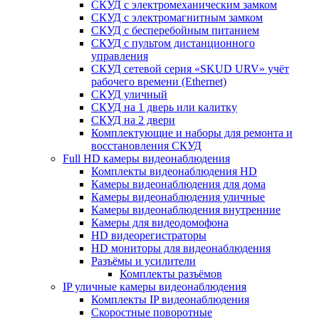
СКУД с электромеханическим замком
СКУД с электромагнитным замком
СКУД с бесперебойным питанием
СКУД с пультом дистанционного
управления
СКУД сетевой серия «SKUD URV» учёт
рабочего времени (Ethernet)
СКУД уличный
СКУД на 1 дверь или калитку
СКУД на 2 двери
Комплектующие и наборы для ремонта и
восстановления СКУД
Full HD камеры видеонаблюдения
Комплекты видеонаблюдения HD
Камеры видеонаблюдения для дома
Камеры видеонаблюдения уличные
Камеры видеонаблюдения внутренние
Камеры для видеодомофона
HD видеорегистраторы
HD мониторы для видеонаблюдения
Разъёмы и усилители
Комплекты разъёмов
IP уличные камеры видеонаблюдения
Комплекты IP видеонаблюдения
Скоростные поворотные