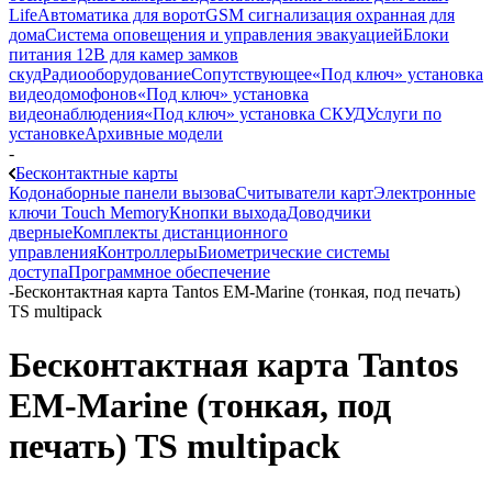
Life
Автоматика для ворот
GSM сигнализация охранная для
дома
Cистема оповещения и управления эвакуацией
Блоки
питания 12В для камер замков
скуд
Радиооборудование
Сопутствующее
«Под ключ» установка
видеодомофонов
«Под ключ» установка
видеонаблюдения
«Под ключ» установка СКУД
Услуги по
установке
Архивные модели
-
Бесконтактные карты
Кодонаборные панели вызова
Считыватели карт
Электронные
ключи Touch Memory
Кнопки выхода
Доводчики
дверные
Комплекты дистанционного
управления
Контроллеры
Биометрические системы
доступа
Программное обеспечение
-
Бесконтактная карта Tantos EM-Marine (тонкая, под печать)
TS multipack
Бесконтактная карта Tantos
EM-Marine (тонкая, под
печать) TS multipack