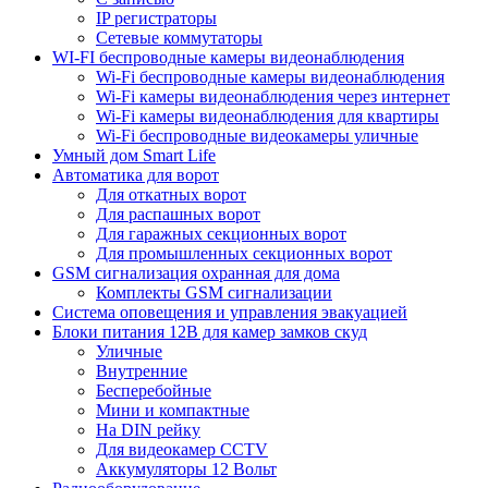
IP регистраторы
Сетевые коммутаторы
WI-FI беспроводные камеры видеонаблюдения
Wi-Fi беспроводные камеры видеонаблюдения
Wi-Fi камеры видеонаблюдения через интернет
Wi-Fi камеры видеонаблюдения для квартиры
Wi-Fi беспроводные видеокамеры уличные
Умный дом Smart Life
Автоматика для ворот
Для откатных ворот
Для распашных ворот
Для гаражных секционных ворот
Для промышленных секционных ворот
GSM сигнализация охранная для дома
Комплекты GSM сигнализации
Cистема оповещения и управления эвакуацией
Блоки питания 12В для камер замков скуд
Уличные
Внутренние
Бесперебойные
Мини и компактные
На DIN рейку
Для видеокамер CCTV
Аккумуляторы 12 Вольт